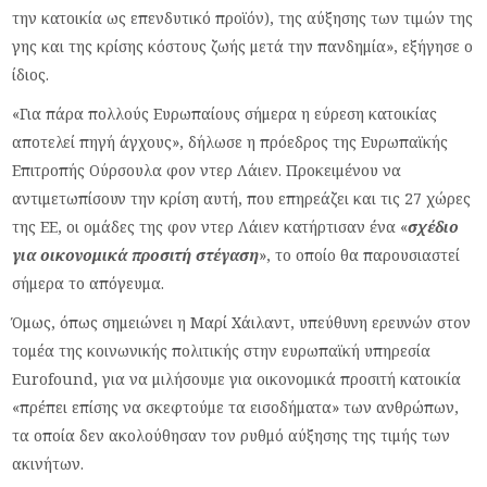
την κατοικία ως επενδυτικό προϊόν), της αύξησης των τιμών της
γης και της κρίσης κόστους ζωής μετά την πανδημία», εξήγησε ο
ίδιος.
«Για πάρα πολλούς Ευρωπαίους σήμερα η εύρεση κατοικίας
αποτελεί πηγή άγχους», δήλωσε η πρόεδρος της Ευρωπαϊκής
Επιτροπής Ούρσουλα φον ντερ Λάιεν. Προκειμένου να
αντιμετωπίσουν την κρίση αυτή, που επηρεάζει και τις 27 χώρες
της ΕΕ, οι ομάδες της φον ντερ Λάιεν κατήρτισαν ένα «
σχέδιο
για οικονομικά προσιτή στέγαση
», το οποίο θα παρουσιαστεί
σήμερα το απόγευμα.
Όμως, όπως σημειώνει η Μαρί Χάιλαντ, υπεύθυνη ερευνών στον
τομέα της κοινωνικής πολιτικής στην ευρωπαϊκή υπηρεσία
Eurofound, για να μιλήσουμε για οικονομικά προσιτή κατοικία
«πρέπει επίσης να σκεφτούμε τα εισοδήματα» των ανθρώπων,
τα οποία δεν ακολούθησαν τον ρυθμό αύξησης της τιμής των
ακινήτων.