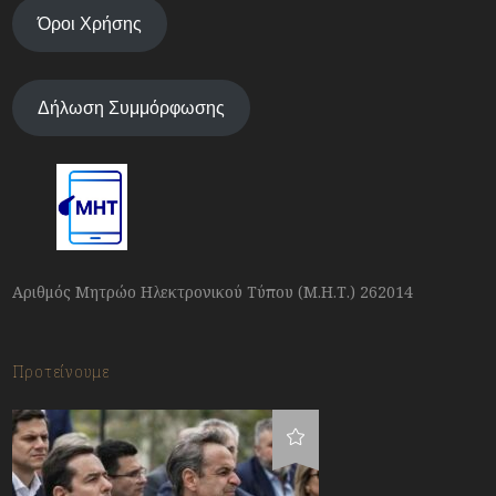
Όροι Χρήσης
Δήλωση Συμμόρφωσης
Αριθμός Μητρώο Ηλεκτρονικού Τύπου (Μ.Η.Τ.) 262014
Προτείνουμε