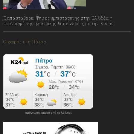
Παπασταύρου: Ψήφος εμπιστοσύνης στην Ελλάδα η
υπογραφή της ηλεκτρικής διασύνδεσης με την Κύπρο
06/08/2026
Ο καιρός στη Πάτρα
πρόγνωση καιρού από το k24.net