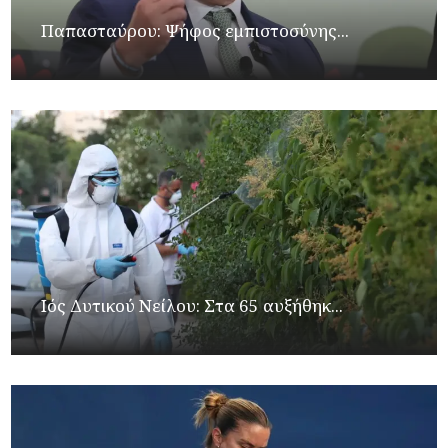
Παπασταύρου: Ψήφος εμπιστοσύνης...
Ιός Δυτικού Νείλου: Στα 65 αυξήθηκ...