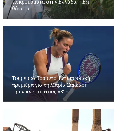
τα κρούσματα στην Ελλάδα – Έξι
θάνατοι
Τουρνουά Τορόντο: Εντυπωσιακή
πρεμιέρα για τη Μαρία Σάκκαρη –
Προκρίνεται στους «32»