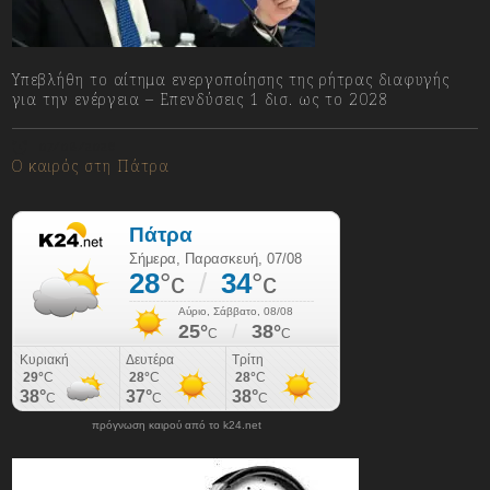
Υπεβλήθη το αίτημα ενεργοποίησης της ρήτρας διαφυγής
για την ενέργεια – Επενδύσεις 1 δισ. ως το 2028
07/08/2026
Ο καιρός στη Πάτρα
πρόγνωση καιρού από το k24.net