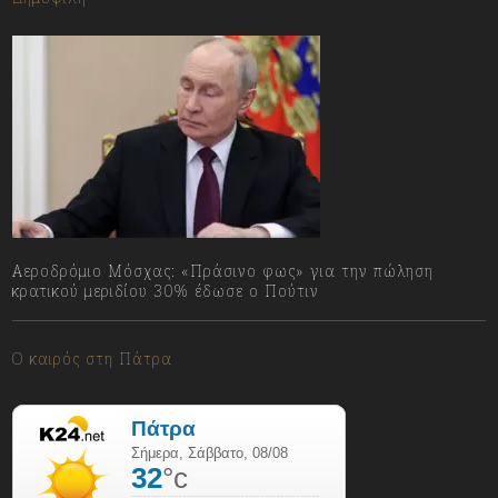
Αεροδρόμιο Μόσχας: «Πράσινο φως» για την πώληση
κρατικού μεριδίου 30% έδωσε ο Πούτιν
08/08/2026
Ο καιρός στη Πάτρα