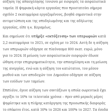
αύξηση της απασχόλησης τονώνει με εισφορές τα ασφαλιστικά
ταμεία. Η ψηφιακή κάρτα εργασίας που προστατεύει σήμερα
σχεδόν 2 εκατομμύρια εργαζομένους, βοηθά σημαντικά στην
αντιμετώπιση και της υποδηλωμένης και της αδήλωτης
εργασίας, είπε η κ. Κεραμέως.
Και σημείωσε ότι
υπήρξε «εκτόξευση» των υπερωριών
κατά
2,2 εκατομμύρια το 2025, σε σχέση με το 2024. Αυτή δε η αύξηση
των υπερωριών οδήγησε σε πλεόνασμα 800 εκατ. ευρώ, μόνο
για το 2024. Η μείωση των ασφαλιστικών εισφορών έδωσε
ώθηση στην επιχειρηματικότητα, την απασχόληση και τη μείωση
της ανεργίας, ενώ και η αύξηση του κατώτατου, του μέσου
μισθού και των αποδοχών του Δημοσίου οδήγησε σε αύξηση
των εσόδων των ταμείων.
Επιπλέον, έγινε αύξηση των συντάξεων η οποία σωρευτικά έχει
αγγίξει το 16% τα τελευταία χρόνια – πριν από μερικές μέρες
ψηφίστηκε και η πλήρης κατάργηση της προσωπικής διαφοράς
το επόμενο έτος, κατά 50% το 2026 και 100% το 2027. Τα έσοδα