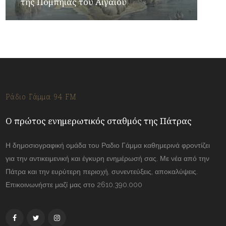
της Πομπηίας του Αιγαίου
Ράδιο Γάμμα 94 FM
Ο πρώτος ενημερωτικός σταθμός της Πάτρας
Η δημοσιογραφική ομάδα του Ραδιο Γάμμα καθημερινά φροντίζει
για την αντικειμενική και έγκυρη ενημέρωσή σας. Με νέα από την
Πάτρα και την ευρύτερη περιοχή, συνεντεύξεις, αποκαλύψεις.
Επικοινωνήστε μαζί μας στο 2610.390.000