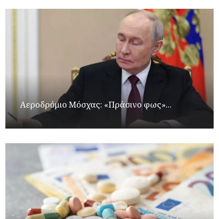
Αεροδρόμιο Μόσχας: «Πράσινο φως»...