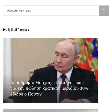
Ροή Ειδήσεων
Αεροδρόμιο Μόσχας: «Πράσινο φως»
για την πώληση κρατικού μεριδίου 30%
έδωσε ο Πούτιν