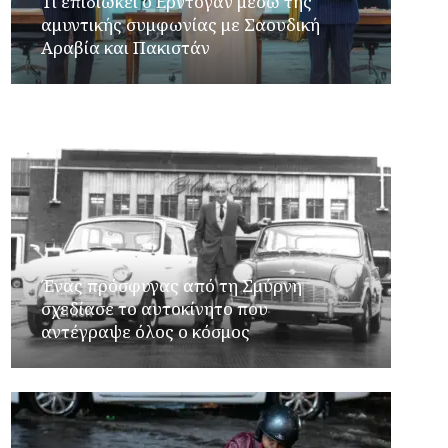
Τι επιδιώκει ο Ερντογάν μέσω της
αμυντικής συμφωνίας με Σαουδική
Αραβία και Πακιστάν
Ένας πρόσφυγας από τη Σμύρνη
σχεδίασε το αυτοκίνητο που
αντέγραψε όλος ο κόσμος