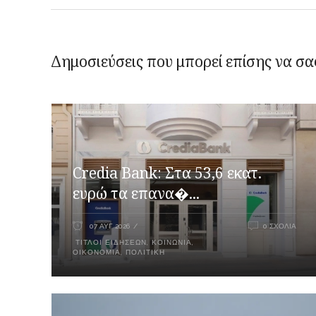
Δημοσιεύσεις που μπορεί επίσης να σα
Credia Bank: Στα 53,6 εκατ.
ευρώ τα επανα�...
07 ΑΥΓ 2026
0 ΣΧΌΛΙΑ
ΤΊΤΛΟΙ ΕΙΔΉΣΕΩΝ
,
ΚΟΙΝΩΝΊΑ
,
ΟΙΚΟΝΟΜΊΑ
,
ΠΟΛΙΤΙΚΉ