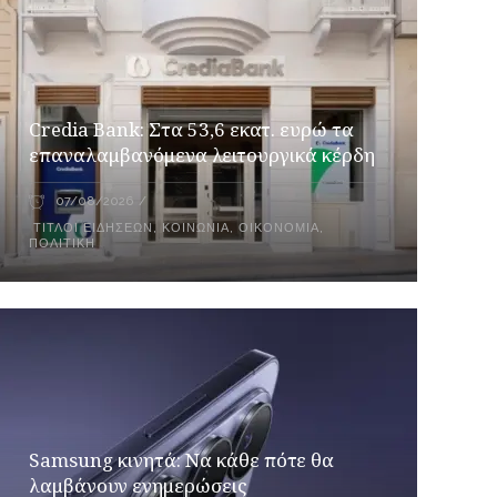
Credia Bank: Στα 53,6 εκατ. ευρώ τα
επαναλαμβανόμενα λειτουργικά κέρδη
07/08/2026
ΤΊΤΛΟΙ ΕΙΔΉΣΕΩΝ
,
ΚΟΙΝΩΝΊΑ
,
ΟΙΚΟΝΟΜΊΑ
,
ΠΟΛΙΤΙΚΉ
Samsung κινητά: Να κάθε πότε θα
λαμβάνουν ενημερώσεις