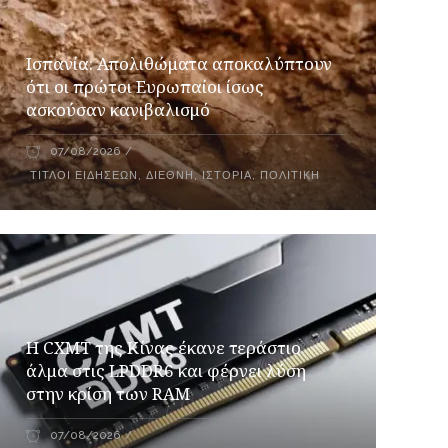
Ισπανία: Απολιθώματα αποκαλύπτουν
ότι οι πρώτοι Ευρωπαίοι ίσως
ασκούσαν κανιβαλισμό
07/08/2026
ΤΊΤΛΟΙ ΕΙΔΉΣΕΩΝ
,
ΔΙΕΘΝΉ
,
ΙΣΤΟΡΊΑ
,
ΠΟΛΙΤΙΚΉ
Η CXMT της Κίνας έκανε τεράστιο
άλμα στις LPDDR6 και φέρνει λύση
στην κρίση των RAM
07/08/2026