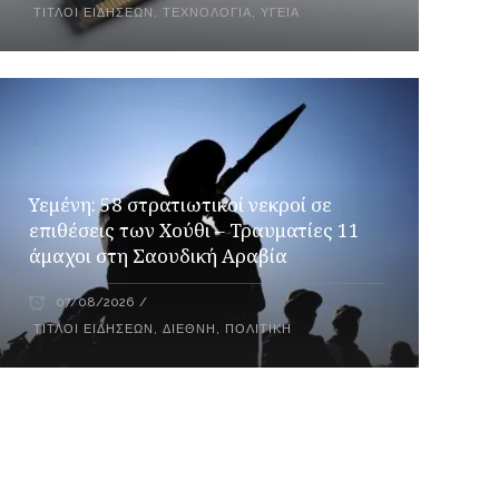
ΤΊΤΛΟΙ ΕΙΔΉΣΕΩΝ
,
ΤΕΧΝΟΛΟΓΊΑ
,
ΥΓΕΊΑ
Υεμένη: 58 στρατιωτικοί νεκροί σε
επιθέσεις των Χούθι – Τραυματίες 11
άμαχοι στη Σαουδική Αραβία
07/08/2026
ΤΊΤΛΟΙ ΕΙΔΉΣΕΩΝ
,
ΔΙΕΘΝΉ
,
ΠΟΛΙΤΙΚΉ