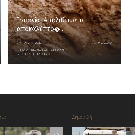
Ισπανία: Απολιθώματα
αποκαλύπτο�...
07 ΑΥΓ 2026
0 ΣΧΌΛΙΑ
ΤΊΤΛΟΙ ΕΙΔΉΣΕΩΝ
,
ΔΙΕΘΝΉ
,
ΙΣΤΟΡΊΑ
,
ΠΟΛΙΤΙΚΉ
υμε
Δημοφιλή