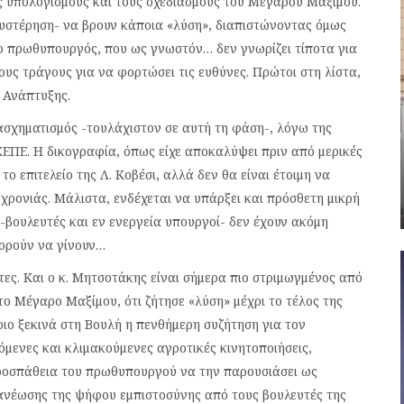
ς υπολογισμούς και τους σχεδιασμούς του Μεγάρου Μαξίμου.
θυστέρηση- να βρουν κάποια «λύση», διαπιστώνοντας όμως
υ, ο πρωθυπουργός, που ως γνωστόν… δεν γνωρίζει τίποτα για
υς τράγους για να φορτώσει τις ευθύνες. Πρώτοι στη λίστα,
ς Ανάπτυξης.
νασχηματισμός -τουλάχιστον σε αυτή τη φάση-, λόγω της
ΕΠΕ. Η δικογραφία, όπως είχε αποκαλύψει πριν από μερικές
ο επιτελείο της Λ. Κοβέσι, αλλά δεν θα είναι έτοιμη να
 χρονιάς. Μάλιστα, ενδέχεται να υπάρξει και πρόσθετη μικρή
-βουλευτές και εν ενεργεία υπουργοί- δεν έχουν ακόμη
πορούν να γίνουν…
ητες. Και ο κ. Μητσοτάκης είναι σήμερα πιο στριμωγμένος από
το Μέγαρο Μαξίμου, ότι ζήτησε «λύση» μέχρι το τέλος της
ιο ξεκινά στη Βουλή η πενθήμερη συζήτηση για τον
όμενες και κλιμακούμενες αγροτικές κινητοποιήσεις,
προσπάθεια του πρωθυπουργού να την παρουσιάσει ως
νανέωσης της ψήφου εμπιστοσύνης από τους βουλευτές της