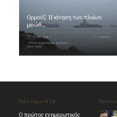
Ορμούζ: Η κίνηση των πλοίων
μειώθ...
07 ΑΥΓ 2026
0 ΣΧΌΛΙΑ
ΤΊΤΛΟΙ ΕΙΔΉΣΕΩΝ
,
ΔΙΕΘΝΉ
,
ΠΟΛΙΤΙΚΉ
Ράδιο Γάμμα 94 FM
Προτείνο
Ο πρώτος ενημερωτικός