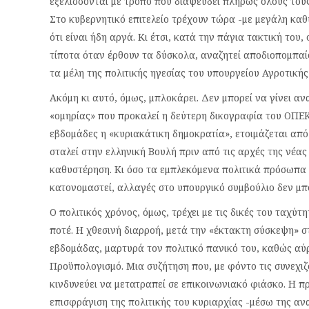
εξελίσσονται με τρόπο που διαψεύδει πλήρως όλους του
Στο κυβερνητικό επιτελείο τρέχουν τώρα -με μεγάλη κα
ότι είναι ήδη αργά. Κι έτσι, κατά την πάγια τακτική το
τίποτα όταν έρθουν τα δύσκολα, αναζητεί αποδιοπομπαίο
τα μέλη της πολιτικής ηγεσίας του υπουργείου Αγροτική
Ακόμη κι αυτό, όμως, μπλοκάρει. Δεν μπορεί να γίνει α
«ομηρίας» που προκαλεί η δεύτερη δικογραφία του ΟΠΕΚ
εβδομάδες η «κυριακάτικη δημοκρατία», ετοιμάζεται από τ
σταλεί στην ελληνική Βουλή πριν από τις αρχές της νέας
καθυστέρηση. Κι όσο τα εμπλεκόμενα πολιτικά πρόσωπα 
κατονομαστεί, αλλαγές στο υπουργικό συμβούλιο δεν μ
Ο πολιτικός χρόνος, όμως, τρέχει με τις δικές του ταχύτ
ποτέ. Η χθεσινή διαρροή, μετά την «έκτακτη σύσκεψη» σ
εβδομάδας, μαρτυρά τον πολιτικό πανικό του, καθώς αύρ
Προϋπολογισμό. Μια συζήτηση που, με φόντο τις συνεχιζ
κινδυνεύει να μετατραπεί σε επικοινωνιακό φιάσκο. Η 
επισφράγιση της πολιτικής του κυριαρχίας -μέσω της α