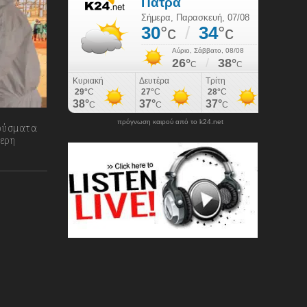
πρόγνωση καιρού από το k24.net
ούσματα
ερη