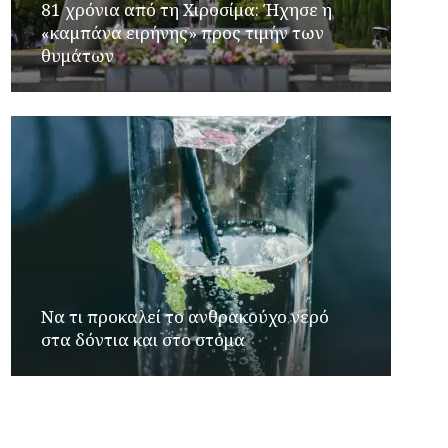
81 χρόνια από τη Χιροσίμα: Ήχησε η
«καμπάνα ειρήνης» προς τιμήν των
θυμάτων
Να τι προκαλεί το ανθρακούχο νερό
στα δόντια και στο στόμα