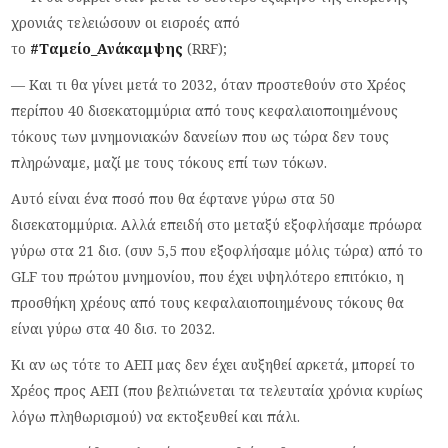
χρονιάς τελειώσουν οι εισροές από
το
#Ταμείο_Ανάκαμψης
(RRF);
— Kαι τι θα γίνει μετά το 2032, όταν προστεθούν στο Χρέος
περίπου 40 δισεκατομμύρια από τους κεφαλαιοποιημένους
τόκους των μνημονιακών δανείων που ως τώρα δεν τους
πληρώναμε, μαζί με τους τόκους επί των τόκων.
Αυτό είναι ένα ποσό που θα έφτανε γύρω στα 50
δισεκατομμύρια. Αλλά επειδή στο μεταξύ εξοφλήσαμε πρόωρα
γύρω στα 21 δισ. (συν 5,5 που εξοφλήσαμε μόλις τώρα) από το
GLF του πρώτου μνημονίου, που έχει υψηλότερο επιτόκιο, η
προσθήκη χρέους από τους κεφαλαιοποιημένους τόκους θα
είναι γύρω στα 40 δισ. το 2032.
Κι αν ως τότε το ΑΕΠ μας δεν έχει αυξηθεί αρκετά, μπορεί το
Χρέος προς ΑΕΠ (που βελτιώνεται τα τελευταία χρόνια κυρίως
λόγω πληθωρισμού) να εκτοξευθεί και πάλι.