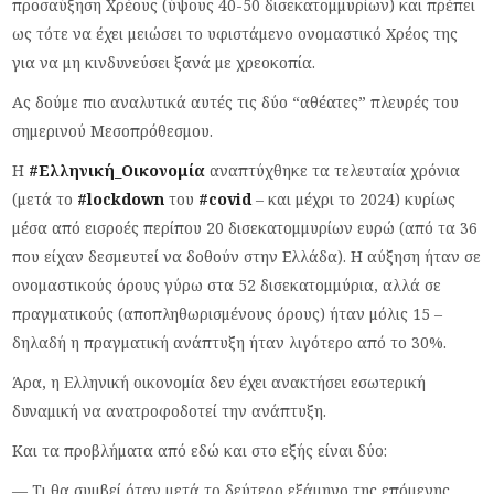
προσαύξηση Χρέους (ύψους 40-50 δισεκατομμυρίων) και πρέπει
ως τότε να έχει μειώσει το υφιστάμενο ονομαστικό Χρέος της
για να μη κινδυνεύσει ξανά με χρεοκοπία.
Ας δούμε πιο αναλυτικά αυτές τις δύο “αθέατες” πλευρές του
σημερινού Μεσοπρόθεσμου.
Η
#Ελληνική_Οικονομία
αναπτύχθηκε τα τελευταία χρόνια
(μετά το
#lockdown
του
#covid
– και μέχρι το 2024) κυρίως
μέσα από εισροές περίπου 20 δισεκατομμυρίων ευρώ (από τα 36
που είχαν δεσμευτεί να δοθούν στην Ελλάδα). Η αύξηση ήταν σε
ονομαστικούς όρους γύρω στα 52 δισεκατομμύρια, αλλά σε
πραγματικούς (αποπληθωρισμένους όρους) ήταν μόλις 15 –
δηλαδή η πραγματική ανάπτυξη ήταν λιγότερο από το 30%.
Άρα, η Ελληνική οικονομία δεν έχει ανακτήσει εσωτερική
δυναμική να ανατροφοδοτεί την ανάπτυξη.
Και τα προβλήματα από εδώ και στο εξής είναι δύο:
— Τι θα συμβεί όταν μετά το δεύτερο εξάμηνο της επόμενης