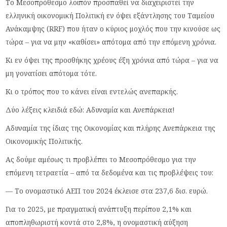
Το Μεσοπρόθεσμο λοιπόν προσπαθεί να διαχειριστεί την
ελληνική οικονομική Πολιτική εν όψει εξάντλησης του Ταμείου
Ανάκαμψης (RRF) που ήταν ο κύριος μοχλός που την κινούσε ως
τώρα – για να μην «καθίσει» απότομα από την επόμενη χρόνια.
Κι εν όψει της προσθήκης χρέους έξη χρόνια από τώρα – για να
μη γονατίσει απότομα τότε.
Κι ο τρόπος που το κάνει είναι εντελώς ανεπαρκής.
Δύο λέξεις κλειδιά εδώ: Αδυναμία και Ανεπάρκεια!
Αδυναμία της ίδιας της Οικονομίας και πλήρης Ανεπάρκεια της
Οικονομικής Πολιτικής.
Ας δούμε αμέσως τι προβλέπει το Μεσοπρόθεσμο για την
επόμενη τετραετία – από τα δεδομένα και τις προβλέψεις του:
— Το ονομαστικό ΑΕΠ του 2024 έκλεισε στα 237,6 δισ. ευρώ.
Για το 2025, με πραγματική ανάπτυξη περίπου 2,1% και
αποπληθωριστή κοντά στο 2,8%, η ονομαστική αύξηση