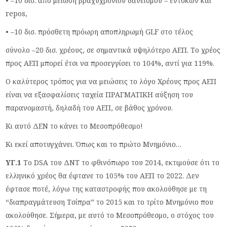
• –10 δισ. από μείωση βραχυχρόνιου δανεισμού – εντόκων και
repos,
• –10 δισ. πρόσθετη πρόωρη αποπληρωμή GLF στο τέλος
σύνολο –20 δισ. χρέους, σε σημαντικά υψηλότερο ΑΕΠ. Το χρέος
προς ΑΕΠ μπορεί έτσι να προσεγγίσει το 104%, αντί για 119%.
Ο καλύτερος τρόπος για να μειώσεις το λόγο Χρέους προς ΑΕΠ
είναι να εξασφαλίσεις ταχεία ΠΡΑΓΜΑΤΙΚΗ αύξηση του
παρανομαστή, δηλαδή του ΑΕΠ, σε βάθος χρόνου.
Κι αυτό ΔΕΝ το κάνει το Μεσοπρόθεσμο!
Κι εκεί αποτυγχάνει. Όπως και το πρώτο Μνημόνιο…
ΥΓ.1
Το DSA του ΔΝΤ το φθινόπωρο του 2014, εκτιμούσε ότι το
ελληνικό χρέος θα έφτανε το 105% του ΑΕΠ το 2022. Δεν
έφτασε ποτέ, λόγω της καταστροφής που ακολούθησε με τη
“διαπραγμάτευση Τσίπρα” το 2015 και το τρίτο Μνημόνιο που
ακολούθησε. Σήμερα, με αυτό το Μεσοπρόθεσμο, ο στόχος του