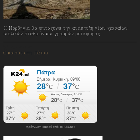
Η Νορβηγία θα επιταχύνει την ανάπτυξη νέων χερσαίων
αιολικών σταθμών και γραμμών μεταφοράς
09/08/2026
Ο καιρός στη Πάτρα
πρόγνωση καιρού από το k24.net