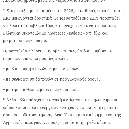
Ακόμα και χρόνια μετά την «έξοδο από τα Μνημόνια»!
*
Στο μεταξύ, μετά τα μέσα του 2026, οι καθαρές εισροές από το
RRF μειώνονται δραστικά. Το Μεσοπρόθεσμο ΔΕΝ προσπαθεί
να λύσει το πρόβλημα Πώς θα συνεχίσει να αναπτύσσεται η
Ελληνική Οικονομία με λιγότερες «ενέσεις» απ’ έξω και
μικρότερο πληθωρισμό.
Προσπαθεί να λύσει το πρόβλημα: πώς θα διατηρηθούν οι
δημοσιονομικές ισορροπίες κυρίως:
• με διατήρηση υψηλών έμμεσων φόρων,
• με συγκράτηση δαπανών σε πραγματικούς όρους,
• με την υπόθεση «ήπιου» πληθωρισμού.
*
Αλλά εδώ υπάρχει εσωτερική αντίφαση: οι υψηλοί έμμεσοι
φόροι και οι φόροι ενέργειας ενισχύουν το mark-up pricing,
άρα τροφοδοτούν την ακρίβεια. Όταν μόνο από τη μείωση της
Αγροτικής παραγωγής, προεξοφλούνται ήδη νέα κύματα