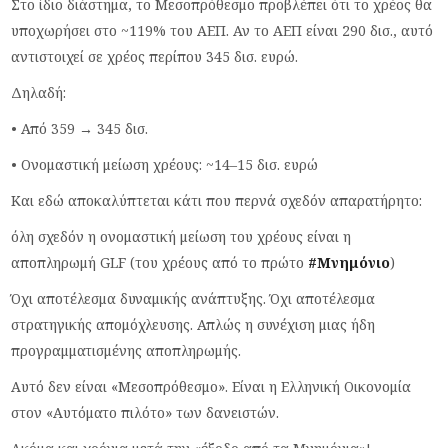
Στο ίδιο διάστημα, το Μεσοπρόθεσμο προβλέπει ότι το χρέος θα
υποχωρήσει στο ~119% του ΑΕΠ. Αν το ΑΕΠ είναι 290 δισ., αυτό
αντιστοιχεί σε χρέος περίπου 345 δισ. ευρώ.
Δηλαδή:
• Από 359 → 345 δισ.
• Ονομαστική μείωση χρέους: ~14–15 δισ. ευρώ
Και εδώ αποκαλύπτεται κάτι που περνά σχεδόν απαρατήρητο:
όλη σχεδόν η ονομαστική μείωση του χρέους είναι η
αποπληρωμή GLF (του χρέους από το πρώτο
#Μνημόνιο
)
Όχι αποτέλεσμα δυναμικής ανάπτυξης. Όχι αποτέλεσμα
στρατηγικής απομόχλευσης. Απλώς η συνέχιση μιας ήδη
προγραμματισμένης αποπληρωμής.
Αυτό δεν είναι «Μεσοπρόθεσμο». Είναι η Ελληνική Οικονομία
στον «Αυτόματο πιλότο» των δανειστών.