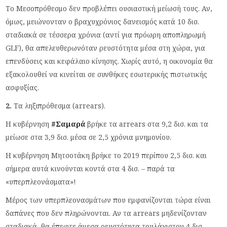
Το Μεσοπρόθεσμο δεν προβλέπει ουσιαστική μείωσή τους. Αν,
όμως, μειώνονταν ο βραχυχρόνιος δανεισμός κατά 10 δισ.
σταδιακά σε τέσσερα χρόνια (αντί για πρόωρη αποπληρωμή
GLF), θα απελευθερωνόταν ρευστότητα μέσα στη χώρα, για
επενδύσεις και κεφάλαιο κίνησης. Χωρίς αυτό, η οικονομία θα
εξακολουθεί να κινείται σε συνθήκες εσωτερικής πιστωτικής
ασφυξίας.
2.
Τα ληξιπρόθεσμα (arrears).
Η κυβέρνηση
#Σαμαρά
βρήκε τα arrears στα 9,2 δισ. και τα
μείωσε στα 3,9 δισ. μέσα σε 2,5 χρόνια μνημονίου.
Η κυβέρνηση Μητσοτάκη βρήκε το 2019 περίπου 2,5 δισ. και
σήμερα αυτά κινούνται κοντά στα 4 δισ. – παρά τα
«υπερπλεονάσματα»!
Μέρος των υπερπλεονασμάτων που εμφανίζονται τώρα είναι
δαπάνες που δεν πληρώνονται. Αν τα arrears μηδενίζονταν
σταδιακά, θα έπεφτε άμεσα ρευστότητα τουλάχιστον 4 δισ.