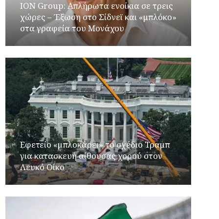
ION Group: Απλήρωτα ενοίκια σε τρεις
χώρες – Έξωση στο Σίδνεϊ και «μπλόκο»
στα γραφεία του Μονάχου
Εφετείο «μπλοκάρει» το σχέδιο Τραμπ
για κατασκευή αίθουσας χορού στον
Λευκό Οίκο