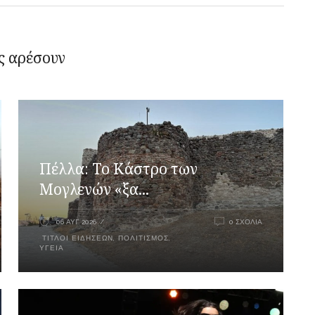
ς αρέσουν
Πέλλα: Το Κάστρο των
Μογλενών «ξα...
06 ΑΥΓ 2026
0 ΣΧΌΛΙΑ
ΤΊΤΛΟΙ ΕΙΔΉΣΕΩΝ
,
ΠΟΛΙΤΙΣΜΌΣ
,
ΥΓΕΊΑ