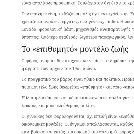
είναι απολύτως προσωπική. Τουλάχιστον όχι όταν το κράτ
Την εποχή εκείνη, το Μιζούρι μόλις έχει ενταχθεί στην Έ
χρειάζεται αγρότες, εργάτες, οικογένειες, παιδιά. Η οικ
μονάδα, φορολογική βάση, μηχανισμός αναπαραγωγής της
ύποπτος: λιγότερο σταθερός, λιγότερο παραγωγικός, λιγ
Το «επιθυμητό» μοντέλο ζωής
Ο φόρος αγαμίας δεν στοχεύει να γεμίσει τα δημόσια ταμ
ή αγρότη των αρχών του 19ου αιώνα.
Το πραγματικό του βάρος είναι ηθικό και πολιτικό. Πρόκ
ποιο μοντέλο ζωής θεωρείται «επιθυμητό» και ποιο «αποκ
Η ίδια η διατύπωση του νόμου αποκαλύπτει πολλά για τ
λευκούς και μόνο ελεύθερους πολίτες.
Οι γυναίκες δεν φορολογούνται, όχι επειδή είναι «ελεύ
οικονομικές μονάδες. Οι έγγαμοι απαλλάσσονται, καθώς
καν· βρίσκονται εκτός του ορισμού του πολίτη. Ο φόρος 