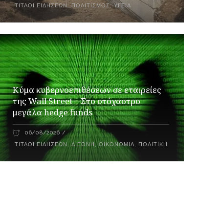
ΤΊΤΛΟΙ ΕΙΔΉΣΕΩΝ
,
ΠΟΛΙΤΙΣΜΌΣ
,
ΥΓΕΊΑ
Κύμα κυβερνοεπιθέσεων σε εταιρείες
της Wall Street – Στο στόχαστρο
μεγάλα hedge funds
06/08/2026
ΤΊΤΛΟΙ ΕΙΔΉΣΕΩΝ
,
ΔΙΕΘΝΉ
,
ΟΙΚΟΝΟΜΊΑ
,
ΠΟΛΙΤΙΚΉ