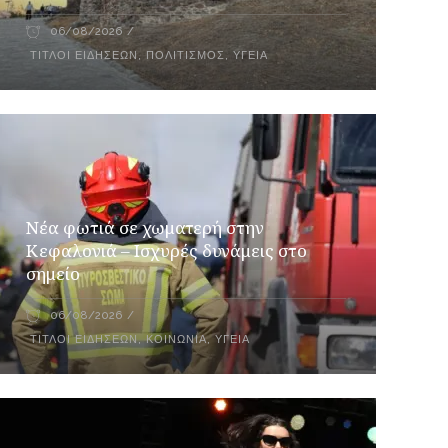
06/08/2026
ΤΊΤΛΟΙ ΕΙΔΉΣΕΩΝ
,
ΠΟΛΙΤΙΣΜΌΣ
,
ΥΓΕΊΑ
Νέα φωτιά σε χωματερή στην
Κεφαλονιά – Ισχυρές δυνάμεις στο
σημείο
06/08/2026
ΤΊΤΛΟΙ ΕΙΔΉΣΕΩΝ
,
ΚΟΙΝΩΝΙΑ
,
ΥΓΕΊΑ