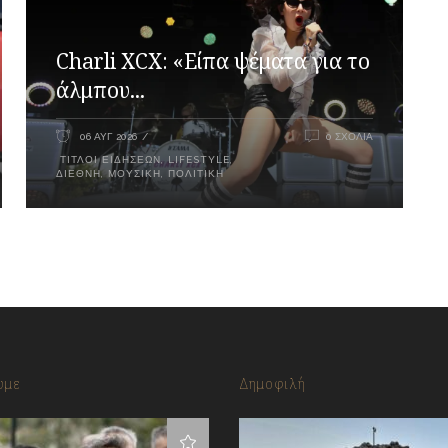
Charli XCX: «Είπα ψέματα για το
άλμπου...
06 ΑΥΓ 2026
0 ΣΧΌΛΙΑ
ΤΊΤΛΟΙ ΕΙΔΉΣΕΩΝ
,
LIFESTYLE
,
ΔΙΕΘΝΉ
,
ΜΟΥΣΙΚΉ
,
ΠΟΛΙΤΙΚΉ
υμε
Δημοφιλή