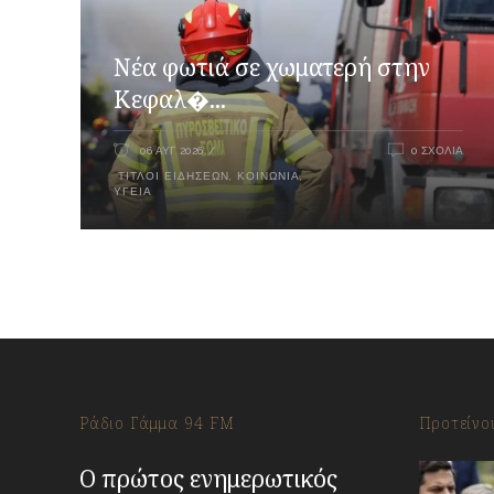
Νέα φωτιά σε χωματερή στην
Κεφαλ�...
06 ΑΥΓ 2026
0 ΣΧΌΛΙΑ
ΤΊΤΛΟΙ ΕΙΔΉΣΕΩΝ
,
ΚΟΙΝΩΝΙΑ
,
ΥΓΕΊΑ
Ράδιο Γάμμα 94 FM
Προτείνο
Ο πρώτος ενημερωτικός