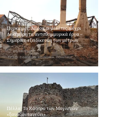
Πυρκαγιές: Άμεσα οι μελέτες, μέχρι
Δεκέμβρη τα αντιπλημμυρικά έργα –
Σήμερα η εξειδίκευση των μέτρων
06/08/2026
ΤΊΤΛΟΙ ΕΙΔΉΣΕΩΝ
,
ΚΟΙΝΩΝΙΑ
,
ΠΟΛΙΤΙΚΉ
Πέλλα: Το Κάστρο των Μογλενών
«ξαναζωντανεύει»