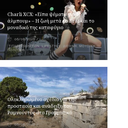
Charli XCX: «Είπα ψέματα για το
άλμπουμ» – Η ζωή μετά το Brat και το
μοναδικό της καταφύγιο
06/08/2026
ΤΊΤΛΟΙ ΕΙΔΉΣΕΩΝ
,
LIFESTYLE
,
ΔΙΕΘΝΉ
,
ΜΟΥΣΙΚΉ
,
ΠΟΛΙΤΙΚΉ
Ολοκληρωμένο σχέδιο για την
προστασία και ανάδειξη του
Ραμνούντος στο Γραμματικό
06/08/2026