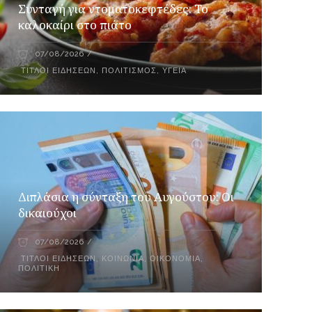
Συνταγή για ντοματοκεφτέδες: Το
καλοκαίρι στο πιάτο
07/08/2026
ΤΊΤΛΟΙ ΕΙΔΉΣΕΩΝ
,
ΠΟΛΙΤΙΣΜΌΣ
,
ΥΓΕΊΑ
Διπλάσια η σύνταξη του Αυγούστου: Οι
δικαιούχοι
07/08/2026
ΤΊΤΛΟΙ ΕΙΔΉΣΕΩΝ
,
ΚΟΙΝΩΝΊΑ
,
ΟΙΚΟΝΟΜΊΑ
,
ΠΟΛΙΤΙΚΉ