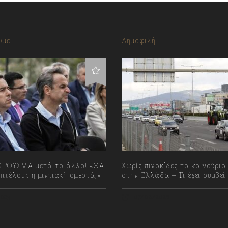
υμε
Δημοφιλή
ΡΟΥΣΜΑ μετά το άλλο! «ΘΑ
Χωρίς πινακίδες τα καινούρια
ιτέλους η μιντιακή ομερτά;»
στην Ελλάδα – Τι έχει συμβεί
023
07/08/2026