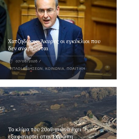
Xατζηδάκης: Άκυρες οι εγκύκλιοι που
δεν αναρτώνται
07/08/2026
ΤΊΤΛΟΙ ΕΙΔΉΣΕΩΝ
,
ΚΟΙΝΩΝΊΑ
,
ΠΟΛΙΤΙΚΉ
Το κλίμα του 20ού αιώνα έχει
εξαφανιστεί στην Ευρώπη