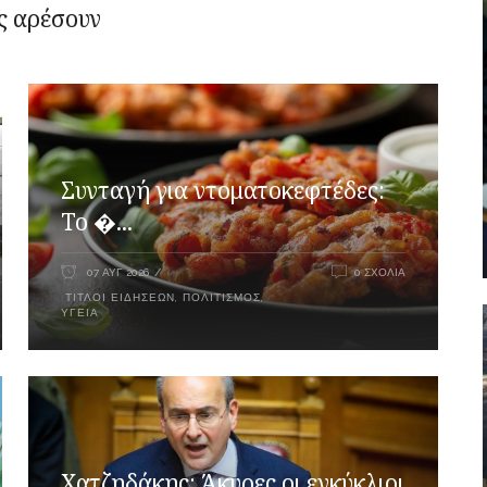
ς αρέσουν
Συνταγή για ντοματοκεφτέδες:
Το �...
07 ΑΥΓ 2026
0 ΣΧΌΛΙΑ
ΤΊΤΛΟΙ ΕΙΔΉΣΕΩΝ
,
ΠΟΛΙΤΙΣΜΌΣ
,
ΥΓΕΊΑ
Xατζηδάκης: Άκυρες οι εγκύκλιοι