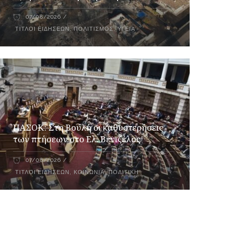
07/08/2026
ΤΊΤΛΟΙ ΕΙΔΉΣΕΩΝ
,
ΠΟΛΙΤΙΣΜΌΣ
,
ΥΓΕΊΑ
ΠΑΣΟΚ: Στη Βουλή οι καθυστερήσεις
των πτήσεων στο Ελ. Βενιζέλος
07/08/2026
ΤΊΤΛΟΙ ΕΙΔΉΣΕΩΝ
,
ΚΟΙΝΩΝΊΑ
,
ΠΟΛΙΤΙΚΉ