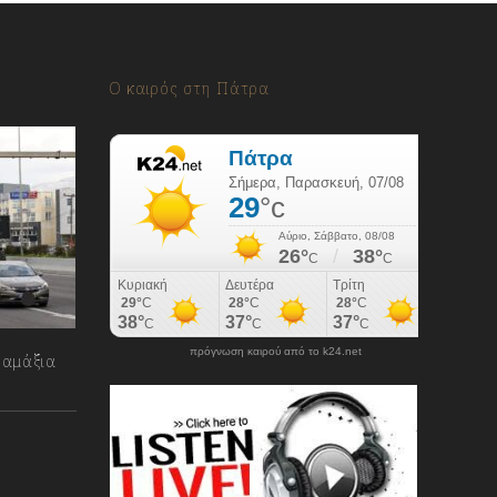
Ο καιρός στη Πάτρα
πρόγνωση καιρού από το k24.net
 αμάξια