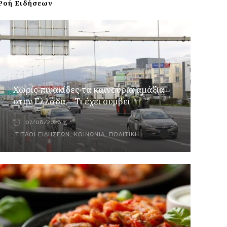
Ροή Ειδήσεων
Χωρίς πινακίδες τα καινούρια αμάξια
στην Ελλάδα – Τι έχει συμβεί
07/08/2026
ΤΊΤΛΟΙ ΕΙΔΉΣΕΩΝ
,
ΚΟΙΝΩΝΊΑ
,
ΠΟΛΙΤΙΚΉ