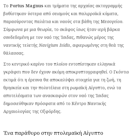
Το
Portus Magnus
και τμήματα της αρχαίας ακτογραμμής
βυθίστηκαν ύστερα από σεισμούς και παλιρροϊκά κύματα,
παρασύροντας παλάτια και ναούς στα βάθη της Μεσογείου.
Σύμφωνα με μια θεωρία, το σκάφος ίσως ήταν ιερή βάρκα
συνδεδεμένη με τον ναό της Ίσιδας, πιθανώς μέρος της
ναυτικής τελετής
Navigium Isidis
, αφιερωμένης στη θεά της
θάλασσας.
Στο κεντρικό καρίνο του πλοίου εντοπίστηκαν ελληνικά
γκράφιτι που δεν έχουν ακόμη αποκρυπτογραφηθεί. Ο Γκόντιο
εκτιμά ότι η έρευνα θα αποκαλύψει στοιχεία για τη ζωή, τη
θρησκεία και την πολυτέλεια στη ρωμαϊκή Αίγυπτο, ενώ τα
αποτελέσματα των ανασκαφών στον ναό της Ίσιδας
δημοσιεύθηκαν πρόσφατα από το Κέντρο Ναυτικής
Αρχαιολογίας της Οξφόρδης.
Ένα παράθυρο στην πτολεμαϊκή Αίγυπτο