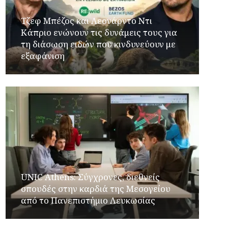
Τζεφ Μπέζος και Λεονάρντο Ντι
Κάπριο ενώνουν τις δυνάμεις τους για
τη διάσωση ειδών που κινδυνεύουν με
εξαφάνιση
UNIC Athens: Σύγχρονες, διεθνείς
σπουδές στην καρδιά της Μεσογείου
από το Πανεπιστήμιο Λευκωσίας