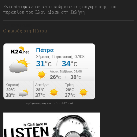
Εντοπίστηκαν τα αποτυπώματα της σύγκρουσης του
πυραύλου του Ελον Μασκ στη Σελήνη
07/08/2026
Ο καιρός στη Πάτρα
πρόγνωση καιρού από το k24.net