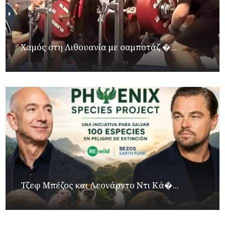
Χαμός στη Λιθουανία με σαμποτάζ �...
Τζεφ Μπέζος και Λεονάρντο Ντι Κά�...