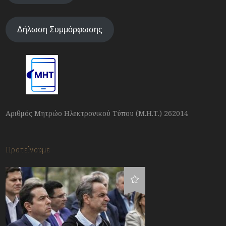
Δήλωση Συμμόρφωσης
Αριθμός Μητρώο Ηλεκτρονικού Τύπου (Μ.Η.Τ.) 262014
Προτείνουμε