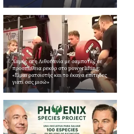
Χαμός στη Λιθουανία με σαμποτάζ σε
προσπάθεια ρεκόρ στο powerlifting:
«Είμαι ρατσιστής και το έκανα επίτηδες
γιατί σας μισώ»