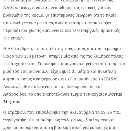
Αλεξάνδρειας, δίνοντας νέα ώθηση στις έρευνες για τον
βυθισμένο της κόσμο. Οι επιστήμονες θεωρούν ότι το πλοίο
αποτελεί
γέφυρα με το παρελθόν
, ικανή να αποκαλύψει
περισσότερα για τις κοινωνικές και τελετουργικές πρακτικές
της εποχής.
Η Αλεξάνδρεια, με τα παλάτια, τους ναούς και τον περίφημο
Φάρο των 130 μέτρων, υπήρξε μία από τις πιο λαμπρές πόλεις
της αρχαιότητας. Το σκάφος, που χρονολογείται από το πρώτο
μισό του 1ου αιώνα μ.Χ., είχε μήκος 35 μέτρα και πολυτελή
καμπίνα, όπως αναφέρει σε σχετική ανακοίνωση το IEASM.
Ανακαλύφθηκε στα ανοικτά του βυθισμένου νησιού
Αντίρροιδος, το οποίο αποτελούσε τμήμα του αρχαίου
Portus
Magnus
.
Ο Στράβων, που επισκέφθηκε την Αλεξάνδρεια το 29-25 π.Χ.,
περιέγραψε τέτοια σκάφη ως
πολυτελώς εξοπλισμένα
και
χρησιμοποιούμενα από τη βασιλική αυλή για εκδρομές και