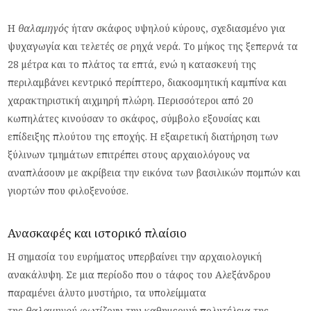
Η
θαλαμηγός
ήταν σκάφος υψηλού κύρους, σχεδιασμένο για
ψυχαγωγία και τελετές σε ρηχά νερά. Το μήκος της ξεπερνά τα
28 μέτρα και το πλάτος τα επτά, ενώ η κατασκευή της
περιλαμβάνει κεντρικό περίπτερο, διακοσμητική καμπίνα και
χαρακτηριστική αιχμηρή πλώρη. Περισσότεροι από 20
κωπηλάτες κινούσαν το σκάφος, σύμβολο εξουσίας και
επίδειξης πλούτου της εποχής. Η εξαιρετική διατήρηση των
ξύλινων τμημάτων επιτρέπει στους αρχαιολόγους να
αναπλάσουν με ακρίβεια την εικόνα των βασιλικών πομπών και
γιορτών που φιλοξενούσε.
Ανασκαφές και ιστορικό πλαίσιο
Η σημασία του ευρήματος υπερβαίνει την αρχαιολογική
ανακάλυψη. Σε μια περίοδο που ο τάφος του Αλεξάνδρου
παραμένει άλυτο μυστήριο, τα υπολείμματα
της
θαλαμηγού
φωτίζουν την καθημερινή πολυτέλεια της