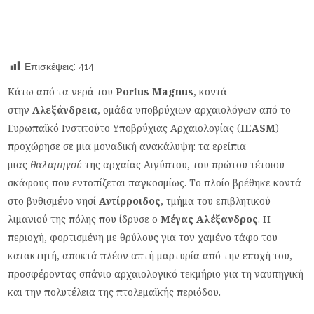
Επισκέψεις:
414
Κάτω από τα νερά του
Portus Magnus
, κοντά
στην
Αλεξάνδρεια
, ομάδα υποβρύχιων αρχαιολόγων από το
Ευρωπαϊκό Ινστιτούτο Υποβρύχιας Αρχαιολογίας (
IEASM
)
προχώρησε σε μια μοναδική ανακάλυψη: τα ερείπια
μιας
θαλαμηγού
της αρχαίας Αιγύπτου, του πρώτου τέτοιου
σκάφους που εντοπίζεται παγκοσμίως. Το πλοίο βρέθηκε κοντά
στο βυθισμένο νησί
Αντίρροιδος
, τμήμα του επιβλητικού
λιμανιού της πόλης που ίδρυσε ο
Μέγας Αλέξανδρος
. Η
περιοχή, φορτισμένη με θρύλους για τον χαμένο τάφο του
κατακτητή, αποκτά πλέον απτή μαρτυρία από την εποχή του,
προσφέροντας σπάνιο αρχαιολογικό τεκμήριο για τη ναυπηγική
και την πολυτέλεια της πτολεμαϊκής περιόδου.