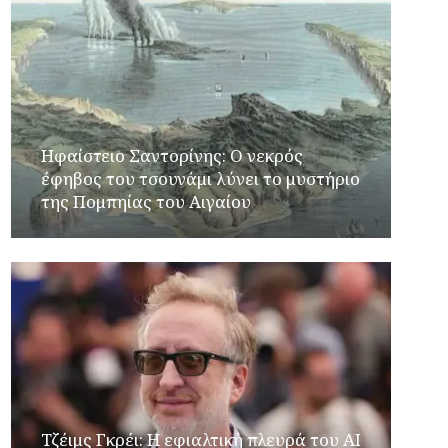
Ηφαίστειο Σαντορίνης: Ο νεκρός
έφηβος του τσουνάμι λύνει το μυστήριο
της Πομπηίας του Αιγαίου
Τζέιμς Γκρέι: H εφιαλτική πλευρά του ΑI