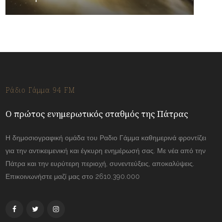
Ράδιο Γάμμα 94 FM
Ο πρώτος ενημερωτικός σταθμός της Πάτρας
Η δημοσιογραφική ομάδα του Ραδιο Γάμμα καθημερινά φροντίζει
για την αντικειμενική και έγκυρη ενημέρωσή σας. Με νέα από την
Πάτρα και την ευρύτερη περιοχή, συνεντεύξεις, αποκαλύψεις.
Επικοινωνήστε μαζί μας στο 2610.390.000