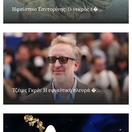
Ηφαίστειο Σαντορίνης: Ο νεκρός έ�...
Τζέιμς Γκρέι: H εφιαλτική πλευρά �...