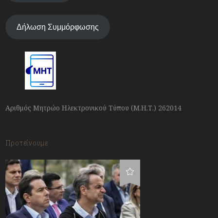
Δήλωση Συμμόρφωσης
Αριθμός Μητρώο Ηλεκτρονικού Τύπου (Μ.Η.Τ.) 262014
Προτείνουμε