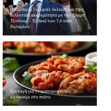
Η Κίμπερλι Γκίλφοϊλ έκλεισε και την
τελευταία εκκρεμότητα με τον Τραμπ
Τζούνιορ – Το deal των 7,6 εκατ.
δολαρίων
Συνταγή για ντοματοκεφτέδες: Το
καλοκαίρι στο πιάτο