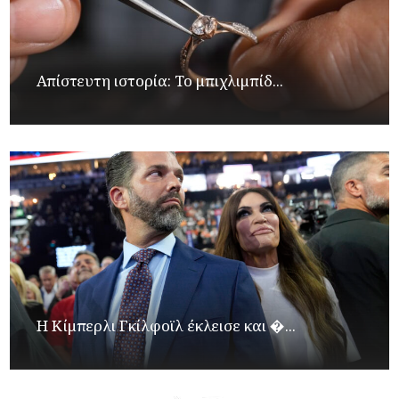
Απίστευτη ιστορία: Το μπιχλιμπίδ...
Η Κίμπερλι Γκίλφοϊλ έκλεισε και �...