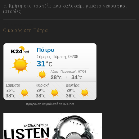
Η Κρήτη στο τραπέζι: Ένα καλοκαίρι γεμάτο γεύσεις και
ιστορίες
06/08/2026
Ο καιρός στη Πάτρα
πρόγνωση καιρού από το k24.net