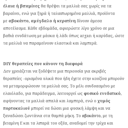
έλαια ή βιταμίνες
θα θρέψει τα μαλλιά σας χωρίς να τα
βαραίνει, ενώ για ξηρά ή ταλαιπωρημένα μαλλιά, προϊόντα
με
αβοκάντο, αμύγδαλο ή κερατίνη
δίνουν άμεσα
αποτέλεσμα. Κάθε εβδομάδα, αφιερώστε λίγο χρόνο σε μια
βαθιά ενυδάτωση με μάσκα ή λάδι όπως argan ή καρύδας, ώστε
τα μαλλιά να παραμείνουν ελαστικά και λαμπερά.
DIY θεραπείες που κάνουν τη διαφορά
Δεν χρειάζεται να ξοδέψετε μια περιουσία για ακριβές
θεραπείες -ορισμένα υλικά που ήδη έχετε στην κουζίνα μπορούν
να μεταμορφώσουν τα μαλλιά σας. Το μέλι συνδυασμένο με
ελαιόλαδο, για παράδειγμα, λειτουργεί ως
φυσικό ενυδατικό
,
αφήνοντας τα μαλλιά απαλά και λαμπερά, ενώ ο
χυμός
πορτοκαλιού
μπορεί να δώσει μια φυσική λάμψη και να
ξαναδώσει ζωντάνια στα θαμπά μήκη. Το
αβοκάντο
, με τη
βιταμίνη Ε και τα λιπαρά του οξέα, αναδομεί την τρίχα και