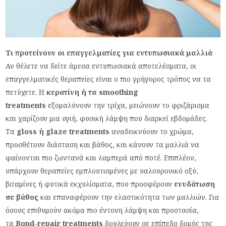
Τι προτείνουν οι επαγγελματίες για εντυπωσιακά μαλλιά
Αν θέλετε να δείτε άμεσα εντυπωσιακά αποτελέσματα, οι
επαγγελματικές θεραπείες είναι ο πιο γρήγορος τρόπος να τα
πετύχετε. Η
κερατίνη ή τα smoothing
treatments
εξομαλύνουν την τρίχα, μειώνουν το φριζάρισμα
και χαρίζουν μια υγιή, φυσική λάμψη που διαρκεί εβδομάδες.
Τα
gloss ή glaze treatments
αναδεικνύουν το χρώμα,
προσθέτουν διάσταση και βάθος, και κάνουν τα μαλλιά να
φαίνονται πιο ζωντανά και λαμπερά από ποτέ. Επιπλέον,
υπάρχουν θεραπείες εμπλουτισμένες με υαλουρονικό οξύ,
βιταμίνες ή φυτικά εκχυλίσματα, που προσφέρουν
ενυδάτωση
σε βάθος
και επαναφέρουν την ελαστικότητα των μαλλιών. Για
όσους επιθυμούν ακόμα πιο έντονη λάμψη και προστασία,
τα
Bond-repair treatments
δουλεύουν σε επίπεδο δομής της