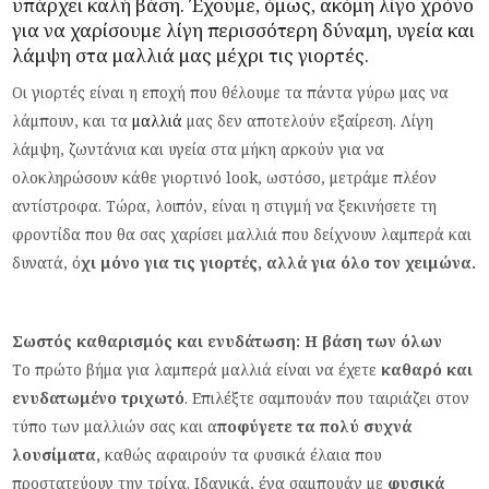
υπάρχει καλή βάση. Έχουμε, όμως, ακόμη λίγο χρόνο
για να χαρίσουμε λίγη περισσότερη δύναμη, υγεία και
λάμψη στα μαλλιά μας μέχρι τις γιορτές.
Οι γιορτές είναι η εποχή που θέλουμε τα πάντα γύρω μας να
λάμπουν, και τα
μαλλιά
μας δεν αποτελούν εξαίρεση. Λίγη
λάμψη, ζωντάνια και υγεία στα μήκη αρκούν για να
ολοκληρώσουν κάθε γιορτινό look, ωστόσο, μετράμε πλέον
αντίστροφα. Τώρα, λοιπόν, είναι η στιγμή να ξεκινήσετε τη
φροντίδα που θα σας χαρίσει μαλλιά που δείχνουν λαμπερά και
δυνατά, ό
χι μόνο για τις γιορτές, αλλά για όλο τον χειμώνα.
Σωστός καθαρισμός και ενυδάτωση: Η βάση των όλων
Το πρώτο βήμα για λαμπερά μαλλιά είναι να έχετε
καθαρό και
ενυδατωμένο τριχωτό
. Επιλέξτε σαμπουάν που ταιριάζει στον
τύπο των μαλλιών σας και α
ποφύγετε τα πολύ συχνά
λουσίματα,
καθώς αφαιρούν τα φυσικά έλαια που
προστατεύουν την τρίχα. Ιδανικά, ένα σαμπουάν με
φυσικά