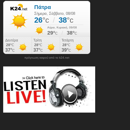
πρόγνωση καιρού από το k24.net