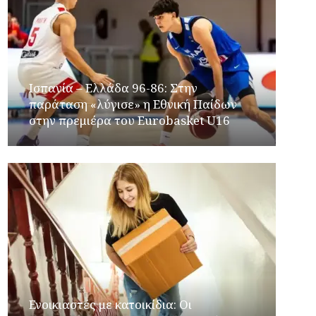
Ισπανία – Ελλάδα 96-86: Στην
παράταση «λύγισε» η Εθνική Παίδων
στην πρεμιέρα του Eurobasket U16
Ενοικιαστές με κατοικίδια: Οι