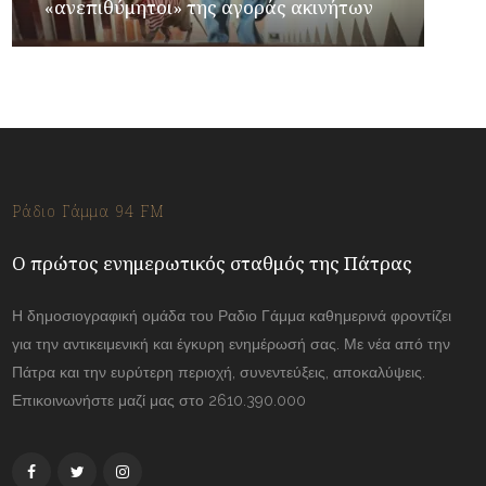
«ανεπιθύμητοι» της αγοράς ακινήτων
Ράδιο Γάμμα 94 FM
Ο πρώτος ενημερωτικός σταθμός της Πάτρας
Η δημοσιογραφική ομάδα του Ραδιο Γάμμα καθημερινά φροντίζει
για την αντικειμενική και έγκυρη ενημέρωσή σας. Με νέα από την
Πάτρα και την ευρύτερη περιοχή, συνεντεύξεις, αποκαλύψεις.
Επικοινωνήστε μαζί μας στο 2610.390.000