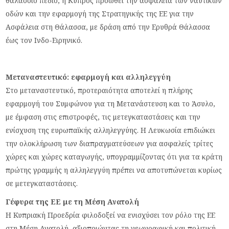
θαλάσσιο πεδίο, η Κύπρος προωθεί την ασφάλεια των ναυτικών
οδών και την εφαρμογή της Στρατηγικής της ΕΕ για την
Ασφάλεια στη Θάλασσα, με δράση από την Ερυθρά Θάλασσα
έως τον Ινδο-Ειρηνικό.
Μεταναστευτικό: εφαρμογή και αλληλεγγύη
Στο μεταναστευτικό, προτεραιότητα αποτελεί η πλήρης
εφαρμογή του Συμφώνου για τη Μετανάστευση και το Άσυλο,
με έμφαση στις επιστροφές, τις μετεγκαταστάσεις και την
ενίσχυση της ευρωπαϊκής αλληλεγγύης. Η Λευκωσία επιδιώκει
την ολοκλήρωση των διαπραγματεύσεων για ασφαλείς τρίτες
χώρες και χώρες καταγωγής, υπογραμμίζοντας ότι για τα κράτη
πρώτης γραμμής η αλληλεγγύη πρέπει να αποτυπώνεται κυρίως
σε μετεγκαταστάσεις.
Γέφυρα της ΕΕ με τη Μέση Ανατολή
Η Κυπριακή Προεδρία φιλοδοξεί να ενισχύσει τον ρόλο της ΕΕ
στη Μέση Ανατολή, αξιοποιώντας τη γεωγραφική και πολιτική