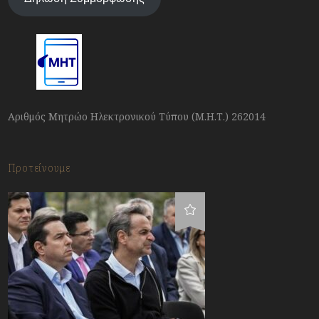
Αριθμός Μητρώο Ηλεκτρονικού Τύπου (Μ.Η.Τ.) 262014
Προτείνουμε