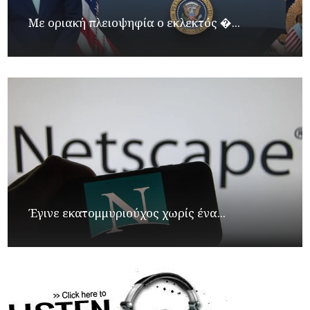
Με οριακή πλειοψηφία ο εκλεκτός �...
Έγινε εκατομμυριούχος χωρίς ένα...