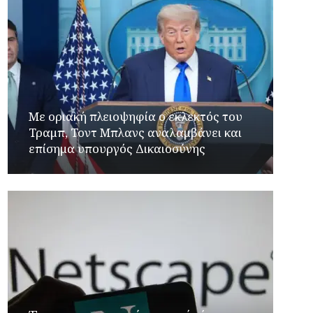
Με οριακή πλειοψηφία ο εκλεκτός του
Τραμπ, Τοντ Μπλανς αναλαμβάνει και
επίσημα υπουργός Δικαιοσύνης