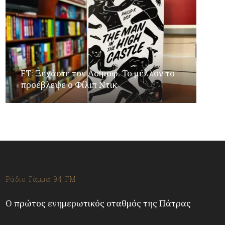
FT: Ξεχάστε τον Ασίμοφ. Το μέλλον το
προέβλεψε ο Φίλιπ Ντικ
Ράδιο Γάμμα 94 FM
Ο πρώτος ενημερωτικός σταθμός της Πάτρας