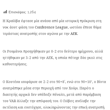
Επισκέψεις:
1,264
Η Κραϊόβα έφτασε μία ανάσα από μία ιστορική πρόκριση στη
νοκ άουτ φάση του
Conference League
, ωστόσο έπεσε θύμα
τεράστιας ανατροπής στον αγώνα με την
ΑΕΚ
.
Οι Ρουμάνοι προηγήθηκαν με 0-2 στο δεύτερο ημίχρονο, αλλά
ηττήθηκαν με 3-2 από την ΑΕΚ, η οποία πέτυχε δύο γκολ στις
καθυστερήσεις.
Ο Κουτέσα ισοφάρισε σε 2-2 στο 90+8΄, ενώ στο 90+10’, ο Βίντα
ανατράπηκε μέσα στην περιοχή από τον Χούρι. Παρότι ο
διαιτητής αρχικά δεν υπέδειξε πέναλτι, μετά από παρέμβαση
του VAR άλλαξε την απόφασή του. Ο Γιόβιτς ανέλαβε την
εκτέλεση και ευστόχησε, ολοκληρώνοντας την επική ανατροπή.