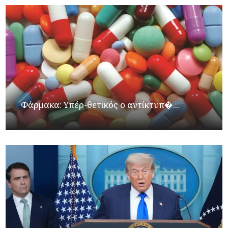
Φάρμακα: Υπέρ-θετικός ο αντίκτυπ�...