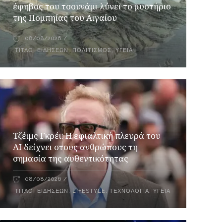
έφηβος του τσουνάμι λύνει το μυστήριο
της Πομπηίας του Αιγαίου
08/08/2026
ΤΊΤΛΟΙ ΕΙΔΉΣΕΩΝ
,
ΠΟΛΙΤΙΣΜΌΣ
,
ΥΓΕΊΑ
Τζέιμς Γκρέι: H εφιαλτική πλευρά του
ΑI δείχνει στους ανθρώπους τη
σημασία της αυθεντικότητας
08/08/2026
ΤΊΤΛΟΙ ΕΙΔΉΣΕΩΝ
,
LIFESTYLE
,
ΤΕΧΝΟΛΟΓΊΑ
,
ΥΓΕΊΑ