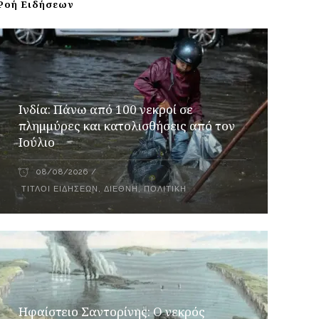
Ροή Ειδήσεων
Ινδία: Πάνω από 100 νεκροί σε
πλημμύρες και κατολισθήσεις από τον
Ιούλιο
08/08/2026
ΤΊΤΛΟΙ ΕΙΔΉΣΕΩΝ
,
ΔΙΕΘΝΉ
,
ΠΟΛΙΤΙΚΉ
Ηφαίστειο Σαντορίνης: Ο νεκρός