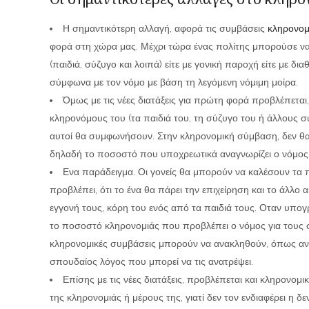
Η σημαντικότερη αλλαγή, αφορά τις συμβάσεις
κληρονομ
φορά στη χώρα μας. Μέχρι τώρα ένας πολίτης μπορούσε να
(παιδιά, σύζυγο και λοιπά) είτε με γονική παροχή είτε με δ
σύμφωνα με τον νόμο με βάση τη λεγόμενη νόμιμη μοίρα.
Όμως με τις νέες διατάξεις για πρώτη φορά προβλέπεται, 
κληρονόμους του (τα παιδιά του, τη σύζυγο του ή άλλους συ
αυτοί θα συμφωνήσουν. Στην κληρονομική σύμβαση, δεν θα 
δηλαδή το ποσοστό που υποχρεωτικά αναγνωρίζει ο νόμος σ
Ενα παράδειγμα. Οι γονείς θα μπορούν να καλέσουν τα 
προβλέπει, ότι το ένα θα πάρει την επιχείρηση και το άλλο α
εγγονή τους, κόρη του ενός από τα παιδιά τους. Οταν υπογ
το ποσοστό κληρονομιάς που προβλέπει ο νόμος για τους 
κληρονομικές συμβάσεις μπορούν να ανακληθούν, όπως ανα
σπουδαίος λόγος που μπορεί να τις ανατρέψει.
Επίσης με τις νέες διατάξεις, προβλέπεται και κληρονο
της κληρονομιάς ή μέρους της, γιατί δεν τον ενδιαφέρει η δ