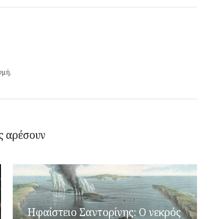
γμή.
ς αρέσουν
Ηφαίστειο Σαντορίνης: Ο νεκρός