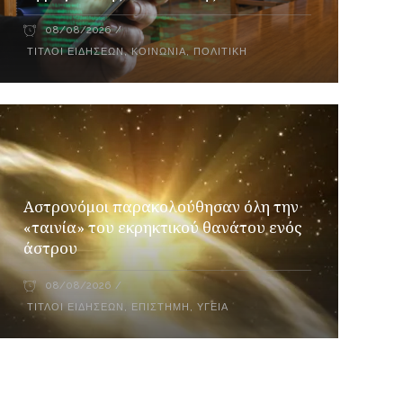
08/08/2026
ΤΊΤΛΟΙ ΕΙΔΉΣΕΩΝ
,
ΚΟΙΝΩΝΊΑ
,
ΠΟΛΙΤΙΚΉ
Αστρονόμοι παρακολούθησαν όλη την
«ταινία» του εκρηκτικού θανάτου ενός
άστρου
08/08/2026
ΤΊΤΛΟΙ ΕΙΔΉΣΕΩΝ
,
ΕΠΙΣΤΉΜΗ
,
ΥΓΕΊΑ