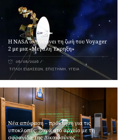
H NASA ανανεώνει τη ζωή του Voyager
2 με μια «Μεγάλη Έκρηξη»
08/08/2026
ΤΊΤΛΟΙ ΕΙΔΉΣΕΩΝ
,
ΕΠΙΣΤΉΜΗ
,
ΥΓΕΊΑ
Νέα απόφαση – πρόκληση για τις
υποκλοπές: Ξανά στο αρχείο με τη
σφραγίδα της Δικαιοσύνης