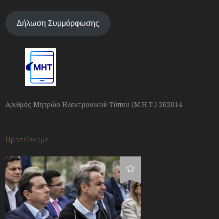
Δήλωση Συμμόρφωσης
Αριθμός Μητρώο Ηλεκτρονικού Τύπου (Μ.Η.Τ.) 262014
Προτείνουμε