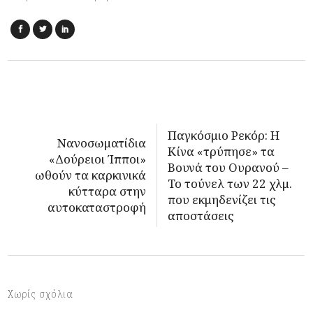
Παγκόσμιο Ρεκόρ: Η
Νανοσωματίδια
Κίνα «τρύπησε» τα
«Δούρειοι Ίπποι»
Βουνά του Ουρανού –
ωθούν τα καρκινικά
Το τούνελ των 22 χλμ.
κύτταρα στην
που εκμηδενίζει τις
αυτοκαταστροφή
αποστάσεις
Χωρίς σχόλια