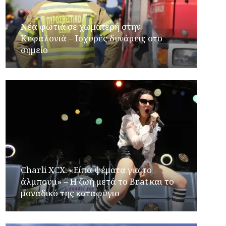
Νέα φωτιά σε χωματερή στην
Κεφαλονιά – Ισχυρές δυνάμεις στο
σημείο
Charli XCX: «Είπα ψέματα για το
άλμπουμ» – Η ζωή μετά το Brat και το
μοναδικό της καταφύγιο