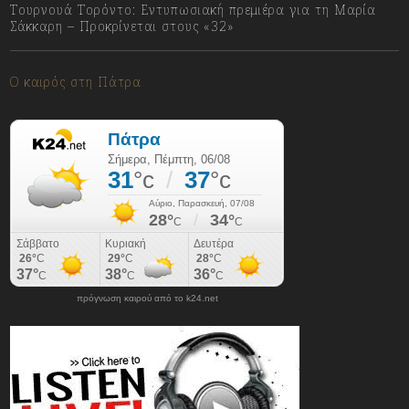
Τουρνουά Τορόντο: Εντυπωσιακή πρεμιέρα για τη Μαρία
Σάκκαρη – Προκρίνεται στους «32»
06/08/2026
Ο καιρός στη Πάτρα
πρόγνωση καιρού από το k24.net