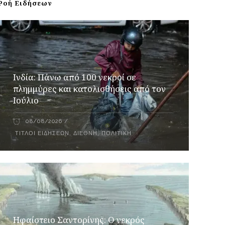
Ροή Ειδήσεων
Ινδία: Πάνω από 100 νεκροί σε
πλημμύρες και κατολισθήσεις από τον
Ιούλιο
08/08/2026
ΤΊΤΛΟΙ ΕΙΔΉΣΕΩΝ
,
ΔΙΕΘΝΉ
,
ΠΟΛΙΤΙΚΉ
Ηφαίστειο Σαντορίνης: Ο νεκρός