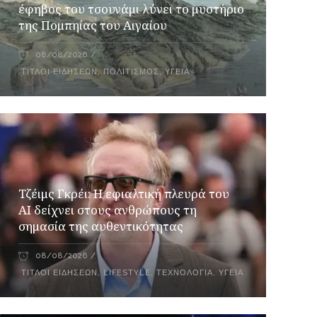
έφηβος του τσουνάμι λύνει το μυστήριο
της Πομπηίας του Αιγαίου
08/08/2026
ΤΊΤΛΟΙ ΕΙΔΉΣΕΩΝ
,
ΠΟΛΙΤΙΣΜΌΣ
,
ΥΓΕΊΑ
Τζέιμς Γκρέι: H εφιαλτική πλευρά του
ΑI δείχνει στους ανθρώπους τη
σημασία της αυθεντικότητας
08/08/2026
ΤΊΤΛΟΙ ΕΙΔΉΣΕΩΝ
,
LIFESTYLE
,
ΤΕΧΝΟΛΟΓΊΑ
,
ΥΓΕΊΑ