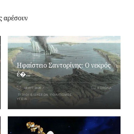
ς αρέσουν
Ηφαίστειο Σαντορίνης: Ο νεκρός
έ�...
08 ΑΥΓ 2026
0 ΣΧΌΛΙΑ
ΤΊΤΛΟΙ ΕΙΔΉΣΕΩΝ
,
ΠΟΛΙΤΙΣΜΌΣ
,
ΥΓΕΊΑ