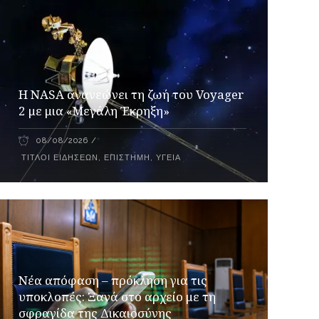
H NASA ανανεώνει τη ζωή του Voyager
2 με μια «Μεγάλη Έκρηξη»
08/08/2026
ΤΊΤΛΟΙ ΕΙΔΉΣΕΩΝ
,
ΕΠΙΣΤΉΜΗ
,
ΥΓΕΊΑ
Νέα απόφαση – πρόκληση για τις
υποκλοπές: Ξανά στο αρχείο με τη
σφραγίδα της Δικαιοσύνης