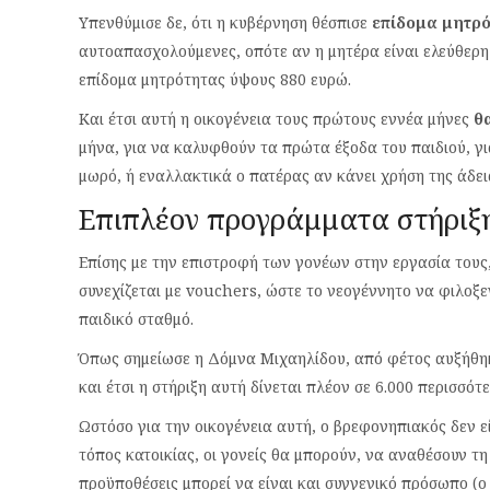
Υπενθύμισε δε, ότι η κυβέρνηση θέσπισε
επίδομα μητρ
αυτοαπασχολούμενες, οπότε αν η μητέρα είναι ελεύθερη
επίδομα μητρότητας ύψους 880 ευρώ.
Και έτσι αυτή η οικογένεια τους πρώτους εννέα μήνες
θ
μήνα, για να καλυφθούν τα πρώτα έξοδα του παιδιού, για
μωρό, ή εναλλακτικά ο πατέρας αν κάνει χρήση της άδει
Επιπλέον προγράμματα στήριξ
Επίσης με την επιστροφή των γονέων στην εργασία τους,
συνεχίζεται με vouchers, ώστε το νεογέννητο να φιλοξ
παιδικό σταθμό.
Όπως σημείωσε η Δόμνα Μιχαηλίδου, από φέτος αυξήθηκ
και έτσι η στήριξη αυτή δίνεται πλέον σε 6.000 περισσότε
Ωστόσο για την οικογένεια αυτή, ο βρεφονηπιακός δεν εί
τόπος κατοικίας, οι γονείς θα μπορούν, να αναθέσουν τη
προϋποθέσεις μπορεί να είναι και συγγενικό πρόσωπο (ο