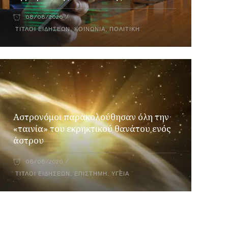
08/08/2026
ΤΊΤΛΟΙ ΕΙΔΉΣΕΩΝ
,
ΚΟΙΝΩΝΊΑ
,
ΠΟΛΙΤΙΚΉ
Αστρονόμοι παρακολούθησαν όλη την
«ταινία» του εκρηκτικού θανάτου ενός
άστρου
08/08/2026
ΤΊΤΛΟΙ ΕΙΔΉΣΕΩΝ
,
ΕΠΙΣΤΉΜΗ
,
ΥΓΕΊΑ