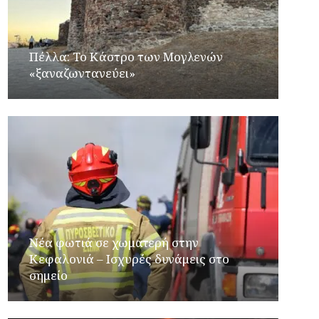
Πέλλα: Το Κάστρο των Μογλενών
«ξαναζωντανεύει»
Νέα φωτιά σε χωματερή στην
Κεφαλονιά – Ισχυρές δυνάμεις στο
σημείο