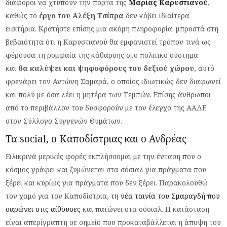
διάφοροι να χτυπούν την πόρτα της
Μαρίας Καρυστιανού
,
καθώς το
έργο του Αλέξη Τσίπρα
δεν κόβει ιδιαίτερα
εισιτήρια. Κρατήστε επίσης μια ακόμη πληροφορία: μπροστά στη
βεβαιότητα ότι η Καρυστιανού θα εμφανιστεί τρόπον τινά ως
φέρουσα τη ρομφαία της κάθαρσης στο πολιτικό σύστημα
και
θα καλύψει και ψηφοφόρους του δεξιού χώρου
, αυτό
φρενάρει τον Αντώνη Σαμαρά, ο οποίος ιδιωτικώς δεν διαφωνεί
και πολύ με όσα λέει η μητέρα των Τεμπών. Επίσης άνθρωποι
από το περιβάλλον του δυσφορούν με τον έλεγχο της ΑΑΔΕ
στον Σύλλογο Συγγενών Θυμάτων.
Τα social, ο Καποδίστριας και ο Ανδρέας
Ειλικρινά μερικές φορές εκπλήσσομαι με την ένταση που ο
κόσμος γράφει και ζυμώνεται στα σόσιαλ για πράγματα που
ξέρει και κυρίως για πράγματα που δεν ξέρει. Παρακολουθώ
τον χαμό για τον Καποδίστρια,
τη νέα ταινία του Σμαραγδή που
σαρώνει στις αίθουσες
και πατώνει στα σόσιαλ. Η κατάσταση
είναι απερίγραπτη σε σημείο που προκαταβάλλεται η άποψη του