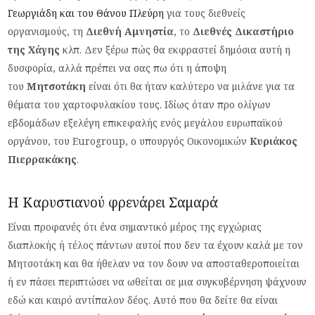
Γεωργιάδη και του Θάνου Πλεύρη
για τους διεθνείς
οργανισμούς, τη
Διεθνή Αμνηστία
, το
Διεθνές Δικαστήριο
της Χάγης
κλπ. Δεν ξέρω πώς θα εκφραστεί δημόσια αυτή η
δυσφορία, αλλά πρέπει να σας πω ότι η άποψη
του
Μητσοτάκη
είναι ότι θα ήταν καλύτερο να μιλάνε για τα
θέματα του χαρτοφυλακίου τους. Ιδίως όταν προ ολίγων
εβδομάδων εξελέγη επικεφαλής ενός μεγάλου ευρωπαϊκού
οργάνου, του Eurogroup, o υπουργός Οικονομικών
Κυριάκος
Πιερρακάκης
.
Η Καρυστιανού φρενάρει Σαμαρά
Είναι προφανές ότι ένα σημαντικό μέρος της εγχώριας
διαπλοκής ή τέλος πάντων αυτοί που δεν τα έχουν καλά με τον
Μητσοτάκη και θα ήθελαν να τον δουν να αποσταθεροποιείται
ή εν πάσει περιπτώσει να ωθείται σε μια συγκυβέρνηση ψάχνουν
εδώ και καιρό αντίπαλον δέος. Αυτό που θα δείτε θα είναι