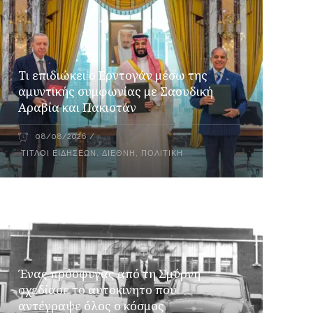
Τι επιδιώκει ο Ερντογάν μέσω της
αμυντικής συμφωνίας με Σαουδική
Αραβία και Πακιστάν
08/08/2026
ΤΊΤΛΟΙ ΕΙΔΉΣΕΩΝ
,
ΔΙΕΘΝΉ
,
ΠΟΛΙΤΙΚΉ
Ένας πρόσφυγας από τη Σμύρνη
σχεδίασε το αυτοκίνητο που
αντέγραψε όλος ο κόσμος