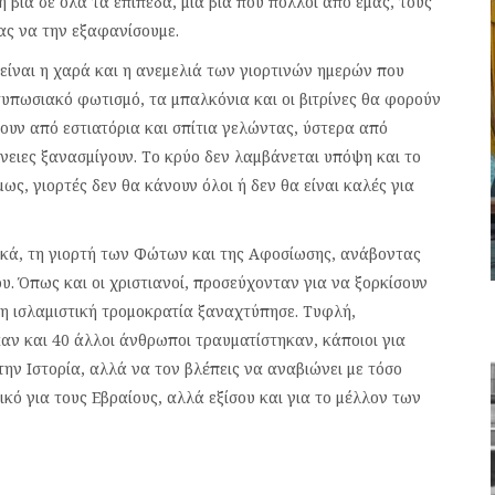
η βία σε όλα τα επίπεδα, μια βία που πολλοί από εμάς, τους
ς να την εξαφανίσουμε.
ίναι η χαρά και η ανεμελιά των γιορτινών ημερών που
υπωσιακό φωτισμό, τα μπαλκόνια και οι βιτρίνες θα φορούν
νουν από εστιατόρια και σπίτια γελώντας, ύστερα από
ένειες ξανασμίγουν. Το κρύο δεν λαμβάνεται υπόψη και το
ως, γιορτές δεν θα κάνουν όλοι ή δεν θα είναι καλές για
υκά, τη γιορτή των Φώτων και της Αφοσίωσης, ανάβοντας
ου. Όπως και οι χριστιανοί, προσεύχονταν για να ξορκίσουν
 η ισλαμιστική τρομοκρατία ξαναχτύπησε. Τυφλή,
ν και 40 άλλοι άνθρωποι τραυματίστηκαν, κάποιοι για
 την Ιστορία, αλλά να τον βλέπεις να αναβιώνει με τόσο
κό για τους Εβραίους, αλλά εξίσου και για το μέλλον των