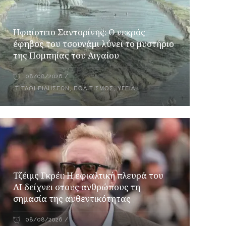
Ηφαίστειο Σαντορίνης: Ο νεκρός
έφηβος του τσουνάμι λύνει το μυστήριο
της Πομπηίας του Αιγαίου
08/08/2026
ΤΊΤΛΟΙ ΕΙΔΉΣΕΩΝ
,
ΠΟΛΙΤΙΣΜΌΣ
,
ΥΓΕΊΑ
Τζέιμς Γκρέι: H εφιαλτική πλευρά του
ΑI δείχνει στους ανθρώπους τη
σημασία της αυθεντικότητας
08/08/2026