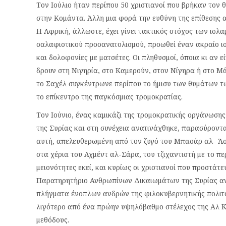
Τον Ιούλιο ήταν περίπου 50 χριστιανοί που βρήκαν τον 
στην Κομάντα. Άλλη μια φορά την ευθύνη της επίθεσης α
Η Αφρική, άλλωστε, έχει γίνει τακτικός στόχος των ισ
σαλαφιστικού προσανατολισμού, προωθεί έναν ακραίο ι
και δολοφονίες με ματσέτες. Οι πληθυσμοί, όποια κι αν 
δρουν στη Νιγηρία, στο Καμερούν, στον Νίγηρα ή στο Μ
το Σαχέλ συγκέντρωνε περίπου το ήμισυ των θυμάτων τ
το επίκεντρο της παγκόσμιας τρομοκρατίας.
Τον Ιούνιο, ένας καμικάζι της τρομοκρατικής οργάνωσης
της Συρίας και στη συνέχεια ανατινάχθηκε, παρασύροντα
αυτή, απελευθερωμένη από τον ζυγό του Μπασάρ αλ- Άσ
στα χέρια του Αχμέντ αλ-Σάρα, του τζιχαντιστή με το πε
μειονότητες εκεί, και κυρίως οι χριστιανοί που προστάτ
Παρατηρητήριο Ανθρωπίνων Δικαιωμάτων της Συρίας ανέ
πλήγματα ένοπλων ανδρών της φιλοκυβερνητικής πολιτοφ
λιγότερο από ένα πρώην υψηλόβαθμο στέλεχος της Αλ Κά
μεθόδους.