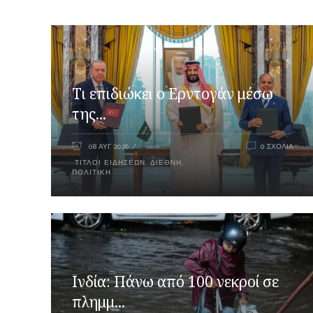
Τι επιδιώκει ο Ερντογάν μέσω
της...
08 ΑΥΓ 2026
0 ΣΧΌΛΙΑ
ΤΊΤΛΟΙ ΕΙΔΉΣΕΩΝ
,
ΔΙΕΘΝΉ
,
ΠΟΛΙΤΙΚΉ
Ινδία: Πάνω από 100 νεκροί σε
πλημμ...