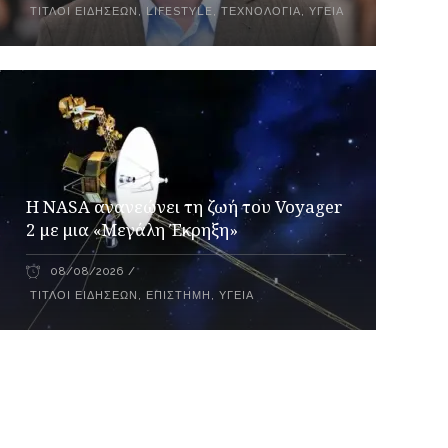
ΤΊΤΛΟΙ ΕΙΔΉΣΕΩΝ
,
LIFESTYLE
,
ΤΕΧΝΟΛΟΓΊΑ
,
ΥΓΕΊΑ
H NASA ανανεώνει τη ζωή του Voyager
2 με μια «Μεγάλη Έκρηξη»
08/08/2026
ΤΊΤΛΟΙ ΕΙΔΉΣΕΩΝ
,
ΕΠΙΣΤΉΜΗ
,
ΥΓΕΊΑ