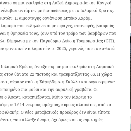
θάνατο σε μια εκκλησία στη Λαϊκή Δημοκρατία του Κονγκό,
νέλαβαν αντάρτες με διασυνδέσεις με το Ισλαμικό Κράτος.
λαμιστών. Η αιμοσταγής οργάνωση Μπόκο Χαράμ,
σλαμισμό που εκδηλώνεται με σφαγές, απαγωγές, βιασμούς
είναι η θρησκεία τους, ζουν υπό τον τρόμο των βαρβάρων που
άλι. Σύμφωνα με τον Παγκόσμιο Δείκτη Τρομοκρατίας (GTI),
ων φανατικών ισλαμιστών το 2025, γεγονός που το καθιστά
 Ισλαμικό Κράτος άνοιξε πυρ σε μια εκκλησία στη Δαμασκό
ς στον θάνατο 22 πιστούς και τραυματίζοντας 63. Η χώρα
αντ, πέρασε από τη Χάρυβδη στη Σκύλλα και συγκεκριμένα
ριποιημένο πια μούσι και την ακρυλική γραβάτα. Οι
ευε ο Άσαντ, καταπιέζονται. Μόνο τον Μάρτιο το
φερε 1.614 νεκρούς αμάχους, κυρίως αλαουίτες, από τα
υλακής. Ο νέος μεταβατικός πρόεδρος δεν είναι τίποτε
ιντα, που άλλαξε όνομα, όχι όμως και τις αιματηρές