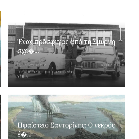
Ένας πρόσφυγας από τη Σμύρνη
σχε�...
08 ΑΥΓ 2026
0 ΣΧΌΛΙΑ
ΤΊΤΛΟΙ ΕΙΔΉΣΕΩΝ
,
ΠΟΛΙΤΙΣΜΌΣ
,
ΥΓΕΊΑ
Ηφαίστειο Σαντορίνης: Ο νεκρός
έ�...