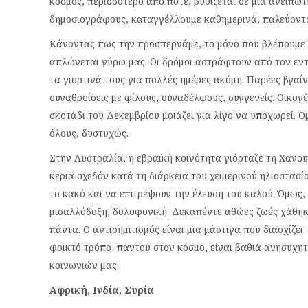
κόσμος, περισσότερο από ποτέ, βυθίζεται σε μια ανείπωτ
δημοσιογράφους, καταγγέλλουμε καθημερινά, παλεύοντα
Κάνοντας πως την προσπερνάμε, το μόνο που βλέπουμε ε
απλώνεται γύρω μας. Οι δρόμοι αστράφτουν από τον εντ
τα γιορτινά τους για πολλές ημέρες ακόμη. Παρέες βγαί
συναθροίσεις με φίλους, συναδέλφους, συγγενείς. Οικογ
σκοτάδι του Δεκεμβρίου μοιάζει για λίγο να υποχωρεί. Όμ
όλους, δυστυχώς.
Στην Αυστραλία, η εβραϊκή κοινότητα γιόρταζε τη Χανο
κεριά σχεδόν κατά τη διάρκεια του χειμερινού ηλιοστασί
το κακό και να επιτρέψουν την έλευση του καλού. Όμως,
μισαλλόδοξη, δολοφονική. Δεκαπέντε αθώες ζωές χάθηκα
πάντα. Ο αντισημιτισμός είναι μια μάστιγα που διασχίζει
φρικτό τρόπο, παντού στον κόσμο, είναι βαθιά ανησυχητι
κοινωνιών μας.
Αφρική, Ινδία, Συρία