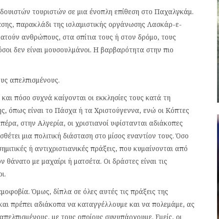
νδουιστών τουριστών σε μια ένοπλη επίθεση στο Παχαλγκάμ.
σης, παρακλάδι της ισλαμιστικής οργάνωσης Λασκάρ-ε-
αματούν ανθρώπους, στα σπίτια τους ή στον δρόμο, τους
όσοι δεν είναι μουσουλμάνοι. Η βαρβαρότητα στην πιο
ους απελπισμένους.
 και πόσο συχνά καίγονται οι εκκλησίες τους κατά τη
ς, όπως είναι το Πάσχα ή τα Χριστούγεννα, ενώ οι Κόπτες
πέρα, στην Αλγερία, οι χριστιανοί υφίστανται αδιάκοπες
σθέτει μια πολιτική διάσταση στο μίσος εναντίον τους. Όσο
ημιτικές ή αντιχριστιανικές πράξεις, που κυμαίνονται από
 θάνατο με μαχαίρι ή ματσέτα. Οι δράστες είναι τις
ι.
οφοβία. Όμως, δίπλα σε όλες αυτές τις πράξεις της
 και πρέπει αδιάκοπα να καταγγέλλουμε και να πολεμάμε, ας
απελπισμένους, με τους οποίους συνυπάρχουμε. Εμείς, οι