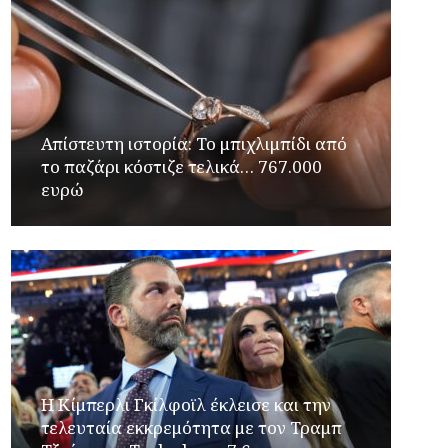
Απίστευτη ιστορία: Το μπιχλιμπίδι από
το παζάρι κόστιζε τελικά… 767.000
ευρώ
Η Κίμπερλι Γκίλφοϊλ έκλεισε και την
τελευταία εκκρεμότητα με τον Τραμπ