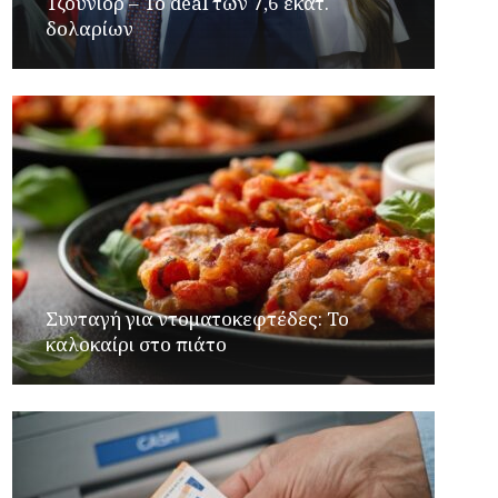
Τζούνιορ – Το deal των 7,6 εκατ.
δολαρίων
Συνταγή για ντοματοκεφτέδες: Το
καλοκαίρι στο πιάτο