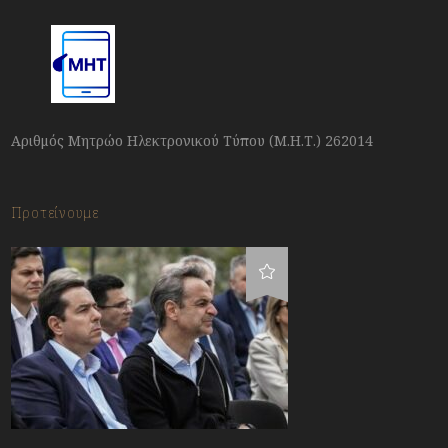
Αριθμός Μητρώο Ηλεκτρονικού Τύπου (Μ.Η.Τ.) 262014
Προτείνουμε