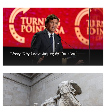
Τάκερ Κάρλσον: Φήμες ότι θα είναι...