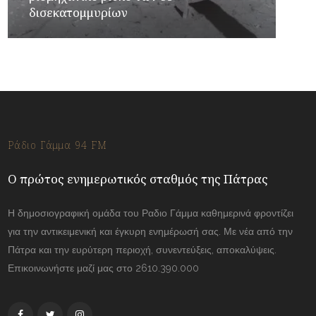
δισεκατομμυρίων
Ράδιο Γάμμα 94 FM
Ο πρώτος ενημερωτικός σταθμός της Πάτρας
Η δημοσιογραφική ομάδα του Ραδιο Γάμμα καθημερινά φροντίζει
για την αντικειμενική και έγκυρη ενημέρωσή σας. Με νέα από την
Πάτρα και την ευρύτερη περιοχή, συνεντεύξεις, αποκαλύψεις.
Επικοινωνήστε μαζί μας στο 2610.390.000