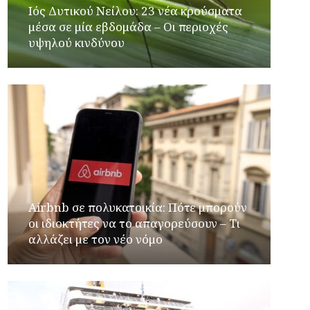
Ιός Δυτικού Νείλου: 23 νέα κρούσματα
μέσα σε μία εβδομάδα – Οι περιοχές
υψηλού κινδύνου
Airbnb σε πολυκατοικία: Πότε μπορούν
οι ιδιοκτήτες να το απαγορεύσουν – Τι
αλλάζει με τον νέο νόμο