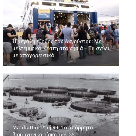
Η μεγάλη έξοδος του Αυγούστου: Με
μελτέμια και ζέστη στα νησιά – Τι ισχύει
με απαγορευτικά
Manhattan Project: Το απόρρητο
βιομηχανικό ρίσκο των 35