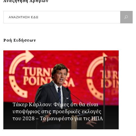
Αναζήτηση Άρθρων
Ροή Ειδήσεων
Τάκερ Κάρλσον: Φήμες ότι θα είναι
υποψήφιος στις προεδρικές εκλογές
του 2028 – Το μανιφέστο για τις ΗΠΑ