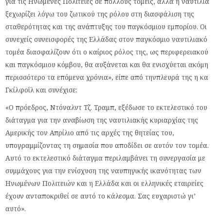
για τις Ηνωμένες Πολιτείες σε πολλούς τομείς, αλλά η ναυτιλία
ξεχωρίζει λόγω του ζωτικού της ρόλου στη διασφάλιση της
σταθερότητας και της ανάπτυξης του παγκόσμιου εμπορίου. Οι
συνεχείς συνεισφορές της Ελλάδας στον παγκόσμιο ναυτιλιακό
τομέα διασφαλίζουν ότι ο καίριος ρόλος της, ως περιφερειακού
και παγκόσμιου κόμβου, θα αυξάνεται και θα ενισχύεται ακόμη
περισσότερο τα επόμενα χρόνια», είπε από τηνπλευρά της η κα
Γκίλφοϊλ και συνέχισε:
«Ο πρόεδρος, Ντόναλντ Τζ. Τραμπ, εξέδωσε το εκτελεστικό του
διάταγμα για την αναβίωση της ναυτιλιακής κυριαρχίας της
Αμερικής τον Απρίλιο από τις αρχές της θητείας του,
υπογραμμίζοντας τη σημασία που αποδίδει σε αυτόν τον τομέα.
Αυτό το εκτελεστικό διάταγμα περιλαμβάνει τη συνεργασία με
συμμάχους για την ενίσχυση της ναυπηγικής ικανότητας των
Ηνωμένων Πολιτειών και η Ελλάδα και οι ελληνικές εταιρείες
έχουν ανταποκριθεί σε αυτό το κάλεσμα. Σας ευχαριστώ γι’
αυτό».