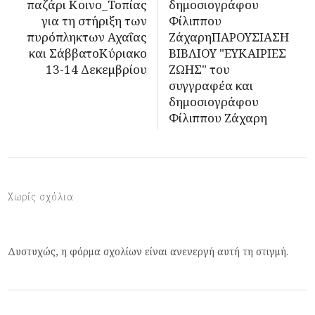
παζάρι Κοινο_Τοπίας
δημοσιογράφου
για τη στήριξη των
Φίλιππου
πυρόπληκτων Αχαΐας
ΖάχαρηΠΑΡΟΥΣΙΑΣΗ
και ΣάββατοΚύριακο
ΒΙΒΛΙΟΥ "ΕΥΚΑΙΡΙΕΣ
13-14 Δεκεμβρίου
ΖΩΗΣ" του
συγγραφέα και
δημοσιογράφου
Φίλιππου Ζάχαρη
Χωρίς σχόλια
Δυστυχώς, η φόρμα σχολίων είναι ανενεργή αυτή τη στιγμή.