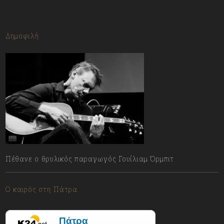
13/07/2023
Δημοφιλή
Πέθανε ο θρυλικός παραγωγός Γουίλιαμ Όρμπιτ
10/08/2026
Ο καιρός στη Πάτρα