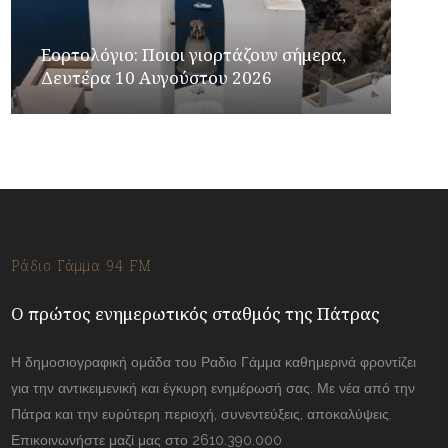
Εορτολόγιο: Ποιοι γιορτάζουν σήμερα,
Δευτέρα 10 Αυγούστου 2026
Ράδιο Γάμμα 94 FM
Ο πρώτος ενημερωτικός σταθμός της Πάτρας
Η δημοσιογραφική ομάδα του Ραδιο Γάμμα καθημερινά φροντίζει
για την αντικειμενική και έγκυρη ενημέρωσή σας. Με νέα από την
Πάτρα και την ευρύτερη περιοχή, συνεντεύξεις, αποκαλύψεις.
Επικοινωνήστε μαζί μας στο 2610.390.000