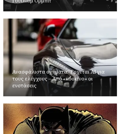
Γουίλιαμ Όρμπιτ
Ανασφάλιστα οχήματα: Έρχεται ΑΙ για
τους ελέγχους – Από «κόσκινο» οι
ενστάσεις