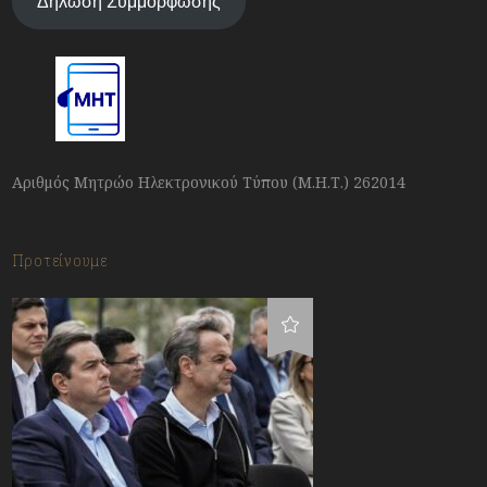
Δήλωση Συμμόρφωσης
Αριθμός Μητρώο Ηλεκτρονικού Τύπου (Μ.Η.Τ.) 262014
Προτείνουμε