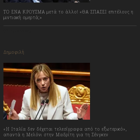
ΤΟ ΕΝΑ ΚΡΟΥΣΜΑ μετά το άλλο! «ΘΑ ΣΠΑΣΕΙ επιτέλους η
μιντιακή ομερτά;»
13/07/2023
Δημοφιλή
«Η Ιταλία δεν δέχεται τελεσίγραφα από το εξωτερικό»,
απαντά η Μελόνι στην Μαδρίτη για τη Σένγκεν