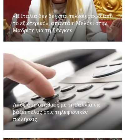
«Η Ιταλία δεν δέχεται τελεσίγραφα από
το εξωτερικό», απαντά η Μελόνι στην
Μαδρίτη για τη Σένγκεν
Απόφαση σταθμός με τη Γαλλία να
βάζει τέλος στις τηλεφωνικές
πωλήσεις