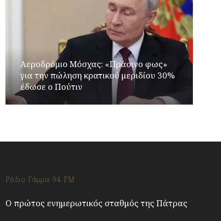
Αεροδρόμιο Μόσχας: «Πράσινο φως»
για την πώληση κρατικού μεριδίου 30%
έδωσε ο Πούτιν
Ράδιο Γάμμα 94 FM
Ο πρώτος ενημερωτικός σταθμός της Πάτρας