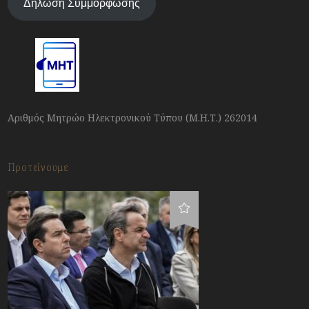
Δήλωση Συμμόρφωσης
Αριθμός Μητρώο Ηλεκτρονικού Τύπου (Μ.Η.Τ.) 262014
Προτείνουμε