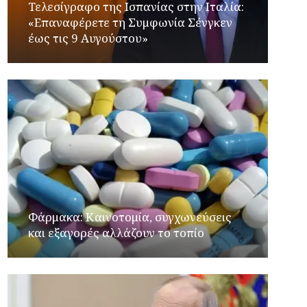
Τελεσίγραφο της Ισπανίας στην Ιταλία:
«Επαναφέρετε τη Συμφωνία Σένγκεν
έως τις 9 Αυγούστου»
Φάρμακα: Καινοτομία, συγχωνεύσεις
και εξαγορές αλλάζουν το τοπίο