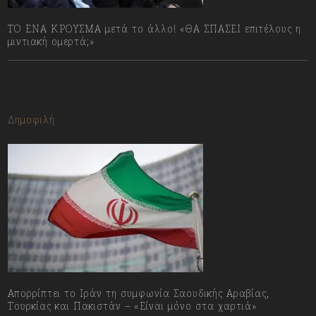
ΤΟ ΕΝΑ ΚΡΟΥΣΜΑ μετά το άλλο! «ΘΑ ΣΠΑΣΕΙ επιτέλους η
μιντιακή ομερτά;»
13/07/2023
Δημοφιλή
Απορρίπτει το Ιράν τη συμφωνία Σαουδικής Αραβίας,
Τουρκίας και Πακιστάν – «Είναι μόνο στα χαρτιά»