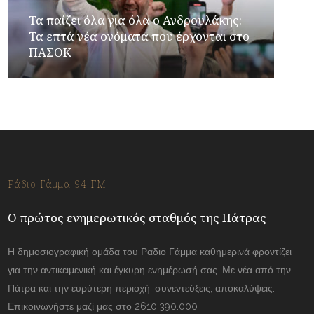
Τα παίζει όλα για όλα ο Ανδρουλάκης:
Τα επτά νέα ονόματα που έρχονται στο
ΠΑΣΟΚ
Ράδιο Γάμμα 94 FM
Ο πρώτος ενημερωτικός σταθμός της Πάτρας
Η δημοσιογραφική ομάδα του Ραδιο Γάμμα καθημερινά φροντίζει
για την αντικειμενική και έγκυρη ενημέρωσή σας. Με νέα από την
Πάτρα και την ευρύτερη περιοχή, συνεντεύξεις, αποκαλύψεις.
Επικοινωνήστε μαζί μας στο 2610.390.000