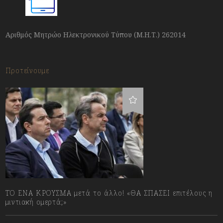
Αριθμός Μητρώο Ηλεκτρονικού Τύπου (Μ.Η.Τ.) 262014
Προτείνουμε
ΤΟ ΕΝΑ ΚΡΟΥΣΜΑ μετά το άλλο! «ΘΑ ΣΠΑΣΕΙ επιτέλους η
μιντιακή ομερτά;»