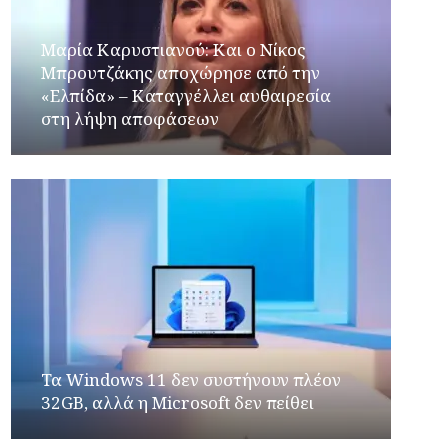
Μαρία Καρυστιανού: Και ο Νίκος
Μπρουτζάκης αποχώρησε από την
«Ελπίδα» – Καταγγέλλει αυθαιρεσία
στη λήψη αποφάσεων
Τα Windows 11 δεν συστήνουν πλέον
32GB, αλλά η Microsoft δεν πείθει