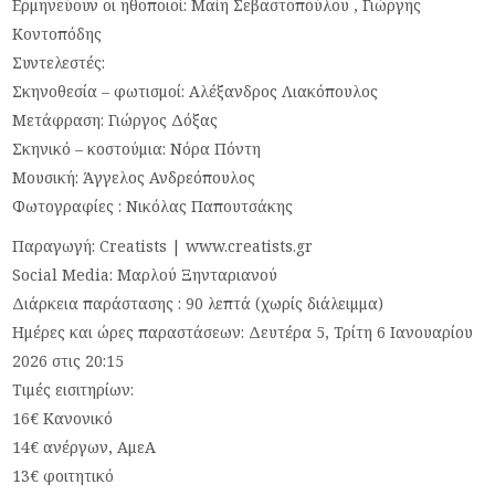
Ερμηνεύουν οι ηθοποιοί: Μαίη Σεβαστοπούλου , Γιώργης
Κοντοπόδης
Συντελεστές:
Σκηνοθεσία – φωτισμοί: Αλέξανδρος Λιακόπουλος
Μετάφραση: Γιώργος Δόξας
Σκηνικό – κοστούμια: Νόρα Πόντη
Μουσική: Άγγελος Ανδρεόπουλος
Φωτογραφίες : Νικόλας Παπουτσάκης
Παραγωγή: Creatists | www.creatists.gr
Social Media: Μαρλού Ξηνταριανού
Διάρκεια παράστασης : 90 λεπτά (χωρίς διάλειμμα)
Ημέρες και ώρες παραστάσεων: Δευτέρα 5, Τρίτη 6 Ιανουαρίου
2026 στις 20:15
Τιμές εισιτηρίων:
16€ Κανονικό
14€ ανέργων, ΑμεΑ
13€ φοιτητικό