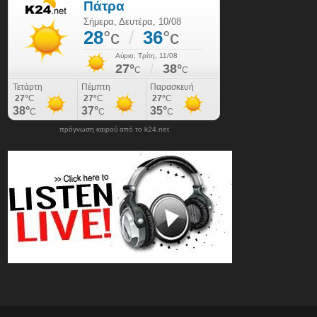
πρόγνωση καιρού από το k24.net