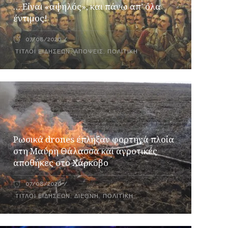
… Είναι «αψηλός», και πάνω απ’ όλα
έντιμος!
07/08/2026
ΤΊΤΛΟΙ ΕΙΔΉΣΕΩΝ
,
ΑΠΌΨΕΙΣ
,
ΠΟΛΙΤΙΚΉ
Ρωσικά drones έπληξαν φορτηγά πλοία
στη Μαύρη Θάλασσα και αγροτικές
αποθήκες στο Χάρκοβο
07/08/2026
ΤΊΤΛΟΙ ΕΙΔΉΣΕΩΝ
,
ΔΙΕΘΝΉ
,
ΠΟΛΙΤΙΚΉ