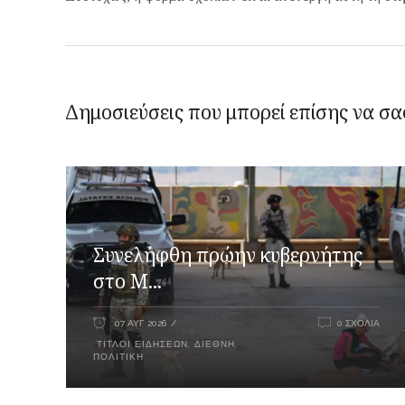
Δημοσιεύσεις που μπορεί επίσης να σα
Συνελήφθη πρώην κυβερνήτης
στο Μ...
07 ΑΥΓ 2026
0 ΣΧΌΛΙΑ
ΤΊΤΛΟΙ ΕΙΔΉΣΕΩΝ
,
ΔΙΕΘΝΉ
,
ΠΟΛΙΤΙΚΉ