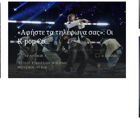
«Αφήστε τα τηλέφωνα σας»: Οι
K-pop Co...
07 ΑΥΓ 2026
0 ΣΧΌΛΙΑ
ΤΊΤΛΟΙ ΕΙΔΉΣΕΩΝ
,
ΔΙΕΘΝΉ
,
ΜΟΥΣΙΚΉ
,
ΥΓΕΊΑ