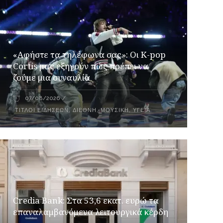
«Αφήστε τα τηλέφωνα σας»: Οι K-pop
Cortis μας εξηγούν πώς πρέπει να
ζούμε μια συναυλία
07/08/2026
ΤΊΤΛΟΙ ΕΙΔΉΣΕΩΝ
,
ΔΙΕΘΝΉ
,
ΜΟΥΣΙΚΉ
,
ΥΓΕΊΑ
Credia Bank: Στα 53,6 εκατ. ευρώ τα
επαναλαμβανόμενα λειτουργικά κέρδη