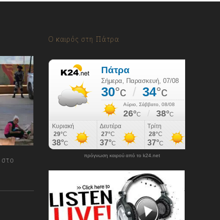
Ο καιρός στη Πάτρα
πρόγνωση καιρού από το k24.net
 στο