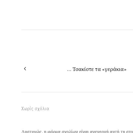
… Τσακίστε τα «γεράκια»
Χωρίς σχόλια
Δυστυχώς, η φόρμα σχολίων είναι ανενεργή αυτή τη στι