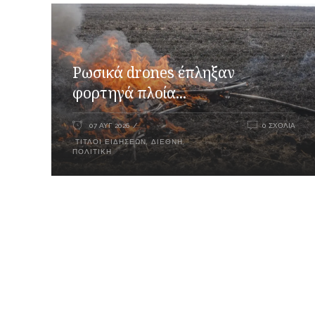
Ρωσικά drones έπληξαν
φορτηγά πλοία...
07 ΑΥΓ 2026
0 ΣΧΌΛΙΑ
ΤΊΤΛΟΙ ΕΙΔΉΣΕΩΝ
,
ΔΙΕΘΝΉ
,
ΠΟΛΙΤΙΚΉ