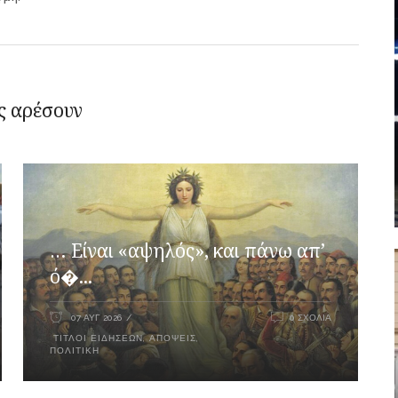
ς αρέσουν
… Είναι «αψηλός», και πάνω απ’
ό�...
07 ΑΥΓ 2026
0 ΣΧΌΛΙΑ
ΤΊΤΛΟΙ ΕΙΔΉΣΕΩΝ
,
ΑΠΌΨΕΙΣ
,
ΠΟΛΙΤΙΚΉ