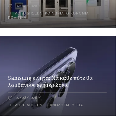
07/08/2026
ΤΊΤΛΟΙ ΕΙΔΉΣΕΩΝ
,
ΚΟΙΝΩΝΊΑ
,
ΟΙΚΟΝΟΜΊΑ
,
ΠΟΛΙΤΙΚΉ
Samsung κινητά: Να κάθε πότε θα
λαμβάνουν ενημερώσεις
07/08/2026
ΤΊΤΛΟΙ ΕΙΔΉΣΕΩΝ
,
ΤΕΧΝΟΛΟΓΊΑ
,
ΥΓΕΊΑ