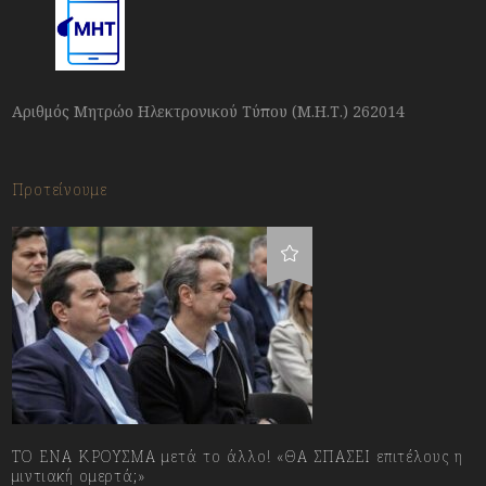
Αριθμός Μητρώο Ηλεκτρονικού Τύπου (Μ.Η.Τ.) 262014
Προτείνουμε
ΤΟ ΕΝΑ ΚΡΟΥΣΜΑ μετά το άλλο! «ΘΑ ΣΠΑΣΕΙ επιτέλους η
μιντιακή ομερτά;»