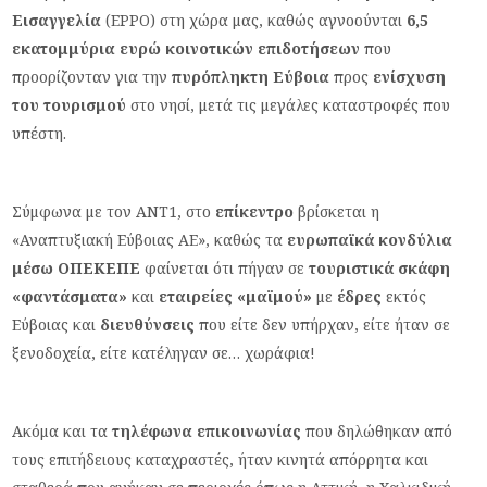
Εισαγγελία
(EPPO) στη χώρα μας, καθώς αγνοούνται
6,5
εκατομμύρια ευρώ
κοινοτικών επιδοτήσεων
που
προορίζονταν για την
πυρόπληκτη Εύβοια
προς
ενίσχυση
του τουρισμού
στο νησί, μετά τις μεγάλες καταστροφές που
υπέστη.
Σύμφωνα με τον ΑΝΤ1, στο
επίκεντρο
βρίσκεται η
«Αναπτυξιακή Εύβοιας ΑΕ», καθώς τα
ευρωπαϊκά κονδύλια
μέσω ΟΠΕΚΕΠΕ
φαίνεται ότι πήγαν σε
τουριστικά σκάφη
«φαντάσματα»
και
εταιρείες «μαϊμού»
με
έδρες
εκτός
Εύβοιας και
διευθύνσεις
που είτε δεν υπήρχαν, είτε ήταν σε
ξενοδοχεία, είτε κατέληγαν σε… χωράφια!
Ακόμα και τα
τηλέφωνα επικοινωνίας
που δηλώθηκαν από
τους επιτήδειους καταχραστές, ήταν κινητά απόρρητα και