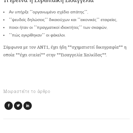
Τι ερευνά η Ευρωπαϊκή Εισαγγελία
Αν υπήρξε **οργανωμένο σχέδιο απάτης**,
**ψευδείς δηλώσεις** δικαιούχων και **εικονικές** εταιρείες,
ποιοι ήταν οι **πραγματικοί ιδιοκτήτες** των σκαφών,
**πώς εγκρίθηκαν** οι φάκελοι.
Σύμφωνα με τον ΑΝΤ1, έχει ήδη **σχηματιστεί δικογραφία** η
οποία **έχει σταλεί** στην **Εισαγγελία Χαλκίδας**.
Μοιραστείτε το άρθρο