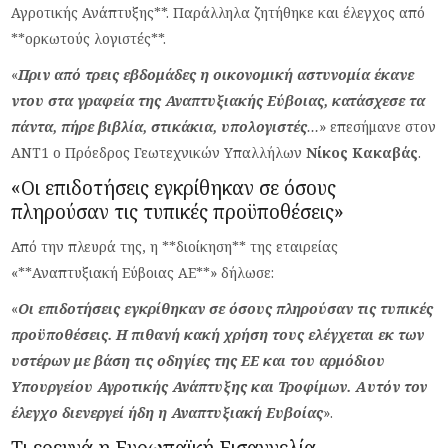
Αγροτικής Ανάπτυξης**. Παράλληλα ζητήθηκε και έλεγχος από
**ορκωτούς λογιστές**.
«
Πριν από τρεις εβδομάδες η οικονομική αστυνομία έκανε
ντου στα γραφεία της Αναπτυξιακής Εύβοιας, κατάσχεσε τα
πάντα, πήρε βιβλία, στικάκια, υπολογιστές
…
» επεσήμανε στον
ΑΝΤ1 ο Πρόεδρος Γεωτεχνικών Υπαλλήλων
Νίκος Κακαβάς
.
«Οι επιδοτήσεις εγκρίθηκαν σε όσους
πληρούσαν τις τυπικές προϋποθέσεις»
Από την πλευρά της, η **διοίκηση** της εταιρείας
«**Αναπτυξιακή Εύβοιας ΑΕ**» δήλωσε:
«
Οι επιδοτήσεις εγκρίθηκαν σε όσους πληρούσαν τις τυπικές
προϋποθέσεις. Η πιθανή κακή χρήση τους ελέγχεται εκ των
υστέρων με βάση τις οδηγίες της ΕΕ και του αρμόδιου
Υπουργείου Αγροτικής Ανάπτυξης και Τροφίμων. Αυτόν τον
έλεγχο διενεργεί ήδη η Αναπτυξιακή Ευβοίας
».