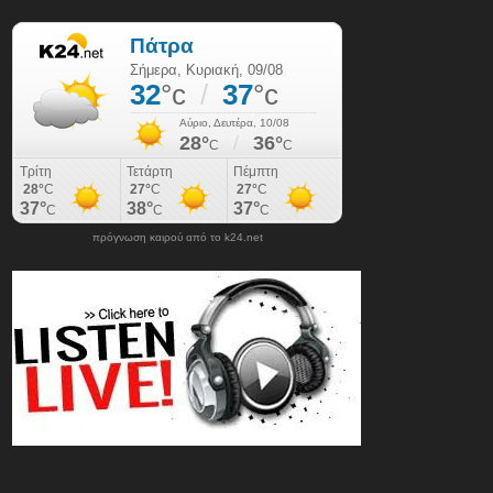
πρόγνωση καιρού από το k24.net