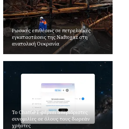
Ρωσικές επιθέσεις σε πετρελαϊκές
εγκαταστάσεις της Naftogaz στη
ανατολική Ουκρανία
Το ChatGPT φέρνει απεριόριστες
συνομιλίες σε όλους τους δωρεάν
χρήστες