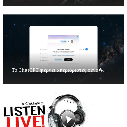
Το ChatGPT φέρνει απεριόριστες συνο�...