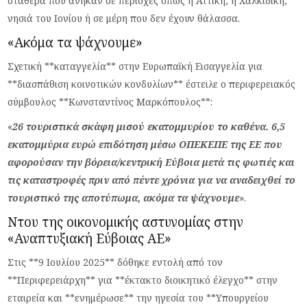
σταθερά που ανήκαν σε περιοχές όπως η Αττική, η Χαλκιδική,
νησιά του Ιονίου ή σε μέρη που δεν έχουν θάλασσα.
«Ακόμα τα ψάχνουμε»
Σχετική **καταγγελία** στην Ευρωπαϊκή Εισαγγελία για
**διασπάθιση κοινοτικών κονδυλίων** έστειλε ο περιφερειακός
σύμβουλος **Κωνσταντίνος Μαρκόπουλος**:
«
26 τουριστικά σκάφη μισού εκατομμυρίου το καθένα. 6,5
εκατομμύρια ευρώ επιδότηση μέσω ΟΠΕΚΕΠΕ της ΕΕ που
αφορούσαν την βόρεια/κεντρική Εύβοια μετά τις φωτιές και
τις καταστροφές πριν από πέντε χρόνια για να αναδειχθεί το
τουριστικό της αποτύπωμα, ακόμα τα ψάχνουμε
».
Ντου της οικονομικής αστυνομίας στην
«Αναπτυξιακή Εύβοιας ΑΕ»
Στις **9 Ιουλίου 2025** δόθηκε εντολή από τον
**Περιφερειάρχη** για **έκτακτο διοικητικό έλεγχο** στην
εταιρεία και **ενημέρωσε** την ηγεσία του **Υπουργείου