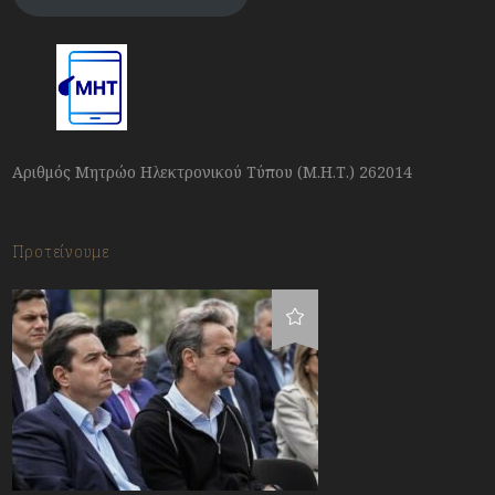
Αριθμός Μητρώο Ηλεκτρονικού Τύπου (Μ.Η.Τ.) 262014
Προτείνουμε