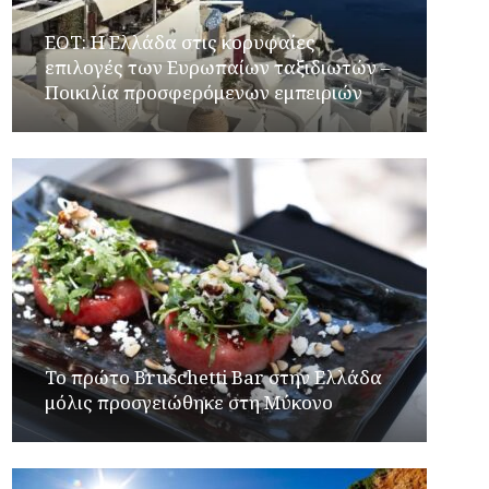
ΕΟΤ: Η Ελλάδα στις κορυφαίες
επιλογές των Ευρωπαίων ταξιδιωτών –
Ποικιλία προσφερόμενων εμπειριών
Το πρώτο Bruschetti Bar στην Ελλάδα
μόλις προσγειώθηκε στη Μύκονο