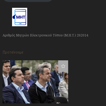
Αριθμός Μητρώο Ηλεκτρονικού Τύπου (Μ.Η.Τ.) 262014
Προτείνουμε