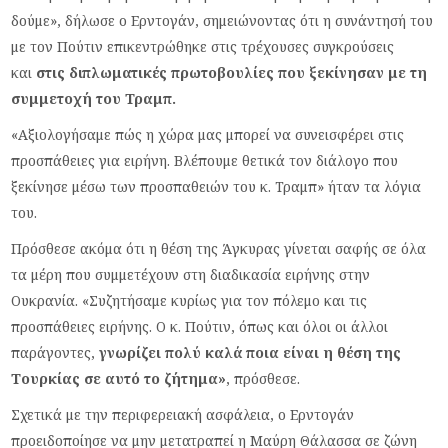
δούμε», δήλωσε ο Ερντογάν, σημειώνοντας ότι η συνάντησή του
με τον Πούτιν επικεντρώθηκε στις τρέχουσες συγκρούσεις
και
στις διπλωματικές πρωτοβουλίες που ξεκίνησαν με τη
συμμετοχή του Τραμπ.
«Αξιολογήσαμε πώς η χώρα μας μπορεί να συνεισφέρει στις
προσπάθειες για ειρήνη. Βλέπουμε θετικά τον διάλογο που
ξεκίνησε μέσω των προσπαθειών του κ. Τραμπ» ήταν τα λόγια
του.
Πρόσθεσε ακόμα ότι η θέση της Άγκυρας γίνεται σαφής σε όλα
τα μέρη που συμμετέχουν στη διαδικασία ειρήνης στην
Ουκρανία. «Συζητήσαμε κυρίως για τον πόλεμο και τις
προσπάθειες ειρήνης. Ο κ. Πούτιν, όπως και όλοι οι άλλοι
παράγοντες,
γνωρίζει πολύ καλά ποια είναι η θέση της
Τουρκίας σε αυτό το ζήτημα»
, πρόσθεσε.
Σχετικά με την περιφερειακή ασφάλεια, ο Ερντογάν
προειδοποίησε να μην μετατραπεί η Μαύρη Θάλασσα σε ζώνη