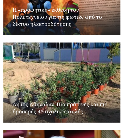
Η «προφητική» έκθεση του
Πολυτεχνείου για τις φωτιές από το
δίκτυο ηλεκτροδότησης
Δήμος Αθηναίων: Πιο πράσινες και πιο
δροσερές 43 σχολικές αυλές