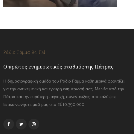
Ράδιο Γάμμα 94 FM
Ο πρώτος ενημερωτικός σταθμός της Πάτρας
Η δημοσιογραφική ομάδα του Ραδιο Γάμμα καθημερινά φροντίζει
για την αντικειμενική και έγκυρη ενημέρωσή σας. Με νέα από την
Πάτρα και την ευρύτερη περιοχή, συνεντεύξεις, αποκαλύψεις.
Επικοινωνήστε μαζί μας στο 2610.390.000