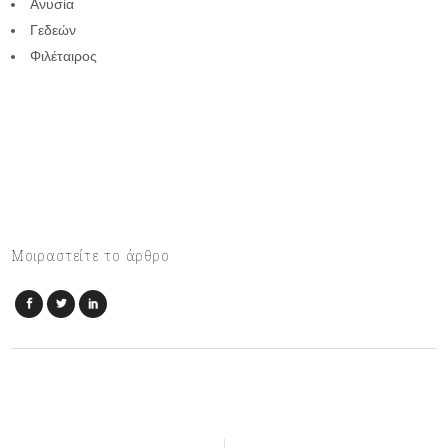
Ανυσία
Γεδεών
Φιλέταιρος
Μοιραστείτε το άρθρο