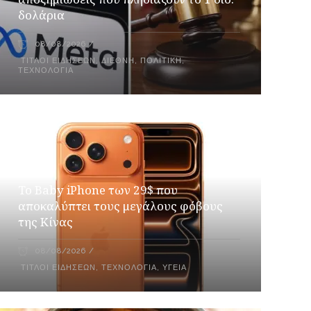
δολάρια
08/08/2026
ΤΊΤΛΟΙ ΕΙΔΉΣΕΩΝ
,
ΔΙΕΘΝΉ
,
ΠΟΛΙΤΙΚΉ
,
ΤΕΧΝΟΛΟΓΊΑ
Το Baby iPhone των 29$ που
αποκαλύπτει τους μεγάλους φόβους
της Κίνας
08/08/2026
ΤΊΤΛΟΙ ΕΙΔΉΣΕΩΝ
,
ΤΕΧΝΟΛΟΓΊΑ
,
ΥΓΕΊΑ