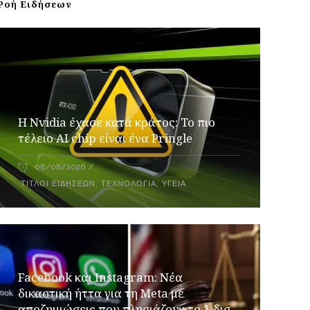
Ροή Ειδήσεων
Η Nvidia έχασε κατά κράτος: Το πιο
τέλειο AI chip είναι ένα Pringle
08/08/2026
ΤΊΤΛΟΙ ΕΙΔΉΣΕΩΝ
,
ΤΕΧΝΟΛΟΓΊΑ
,
ΥΓΕΊΑ
Facebook και Instagram: Νέα
δικαστική ήττα για τη Meta με
αποζημιώσεις που πλησιάζουν το 1 δισ.