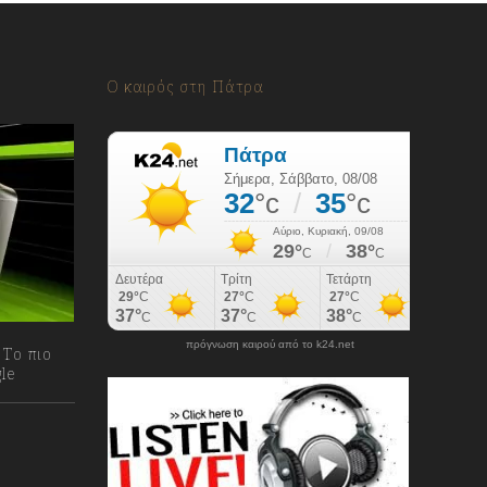
Ο καιρός στη Πάτρα
πρόγνωση καιρού από το k24.net
 Το πιο
gle