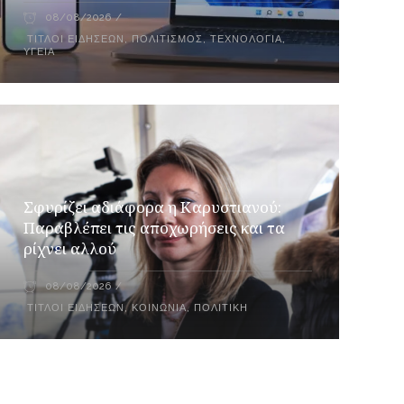
08/08/2026
ΤΊΤΛΟΙ ΕΙΔΉΣΕΩΝ
,
ΠΟΛΙΤΙΣΜΌΣ
,
ΤΕΧΝΟΛΟΓΊΑ
,
ΥΓΕΊΑ
Σφυρίζει αδιάφορα η Καρυστιανού:
Παραβλέπει τις αποχωρήσεις και τα
ρίχνει αλλού
08/08/2026
ΤΊΤΛΟΙ ΕΙΔΉΣΕΩΝ
,
ΚΟΙΝΩΝΊΑ
,
ΠΟΛΙΤΙΚΉ