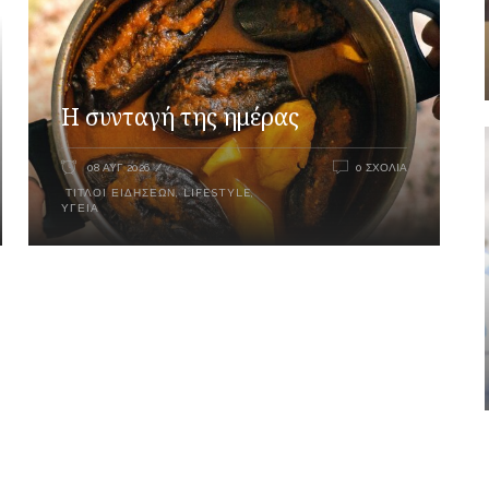
Η συνταγή της ημέρας
08 ΑΥΓ 2026
0 ΣΧΌΛΙΑ
ΤΊΤΛΟΙ ΕΙΔΉΣΕΩΝ
,
LIFESTYLE
,
ΥΓΕΊΑ