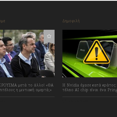
υμε
Δημοφιλή
ΡΟΥΣΜΑ μετά το άλλο! «ΘΑ
Η Nvidia έχασε κατά κράτος:
ιτέλους η μιντιακή ομερτά;»
τέλειο AI chip είναι ένα Prin
023
08/08/2026