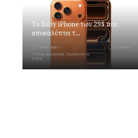
Το Baby iPhone των 29$ που
αποκαλύπτει τ...
08 ΑΥΓ 2026
0 ΣΧΌΛΙΑ
ΤΊΤΛΟΙ ΕΙΔΉΣΕΩΝ
,
ΤΕΧΝΟΛΟΓΊΑ
,
ΥΓΕΊΑ