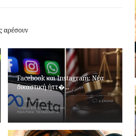
ς αρέσουν
Facebook και Instagram: Νέα
δικαστική ήττ�...
08 ΑΥΓ 2026
0 ΣΧΌΛΙΑ
ΤΊΤΛΟΙ ΕΙΔΉΣΕΩΝ
,
ΔΙΕΘΝΉ
,
ΠΟΛΙΤΙΚΉ
,
ΤΕΧΝΟΛΟΓΊΑ