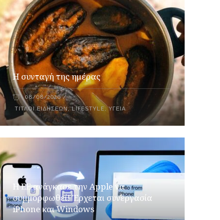
Η συνταγή της ημέρας
08/08/2026
ΤΊΤΛΟΙ ΕΙΔΉΣΕΩΝ
,
LIFESTYLE
,
ΥΓΕΊΑ
H ΕΕ ανάγκασε την Apple να
συμμορφωθεί! Έρχεται συνεργασία
iPhone και Windows