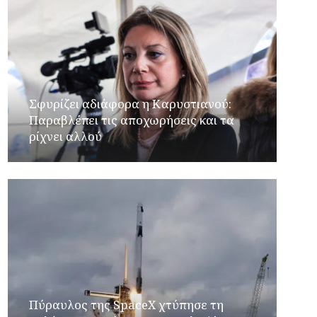
Σφυρίζει αδιάφορα η Καρυστιανού:
Παραβλέπει τις αποχωρήσεις και τα
ρίχνει αλλού
Πύραυλος της SpaceX χτύπησε τη