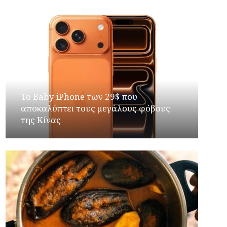
Το Baby iPhone των 29$ που
αποκαλύπτει τους μεγάλους φόβους
της Κίνας