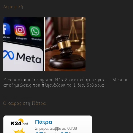
Δημοφιλή
Facebook και Instagram: Νέα δικαστική ήττα για τη Meta με
αποζημιώσεις που πλησιάζουν το 1 δισ. δολάρια
08/08/2026
Ο καιρός στη Πάτρα