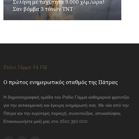
Σελήνη με ταχύτητα 9.000 χλμ./ώρα!
Σαν βόμβα 3 τόνων TNT
Ράδιο Γάμμα 94 FM
Ο πρώτος ενημερωτικός σταθμός της Πάτρας
Η δημοσιογραφική ομάδα του Ραδιο Γάμμα καθημερινά φροντίζει
για την αντικειμενική και έγκυρη ενημέρωσή σας. Με νέα από την
Πάτρα και την ευρύτερη περιοχή, συνεντεύξεις, αποκαλύψεις.
Επικοινωνήστε μαζί μας στο 2610.390.000