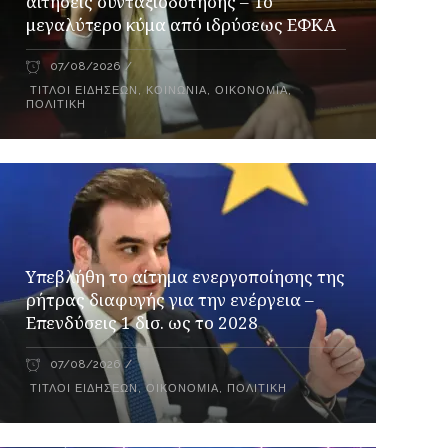
αιτήσεις συνταξιοδότησης – Το
μεγαλύτερο κύμα από ιδρύσεως ΕΦΚΑ
07/08/2026
ΤΊΤΛΟΙ ΕΙΔΉΣΕΩΝ
,
ΚΟΙΝΩΝΊΑ
,
ΟΙΚΟΝΟΜΊΑ
,
ΠΟΛΙΤΙΚΉ
Υπεβλήθη το αίτημα ενεργοποίησης της
ρήτρας διαφυγής για την ενέργεια –
Επενδύσεις 1 δισ. ως το 2028
07/08/2026
ΤΊΤΛΟΙ ΕΙΔΉΣΕΩΝ
,
ΟΙΚΟΝΟΜΊΑ
,
ΠΟΛΙΤΙΚΉ