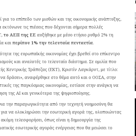
ί για το επίπεδο των μισθών και της οικονομικής ανάπτυξης,
 εκτόνωνε τις πιέσεις που δέχονται σήμερα πολλές
Τ,
το ΑΕΠ της ΕΕ
αυξήθηκε με μέσο ετήσιο ρυθμό 2% τη
ία και
περίπου 1% την τελευταία πενταετία
.
τητα της ευρωπαϊκής οικονομίας έχει βρεθεί στο επίκεντρο
σμούς και αναλυτές το τελευταίο διάστημα. Σε ομιλία που
ς Κεντρικής Τράπεζας (ΕΚΤ), Κριστίν Λαγκάρντ, με τίτλο:
να δράσει», αναφέρθηκε στο θέμα αυτό και ο ΟΟΣΑ, στην
πτικές της παγκόσμιας οικονομίας, εστίασε στην ανάγκη να
ίηση της ΑΙ και γενικότερα της ψηφιοποίησης.
 για την παραγωγικότητα από την τεχνητή νοημοσύνη θα
Ε για να ολοκληρώσει την εσωτερική αγορά της, υλοποιώντας
 ακόμη τελεσφορήσει, όπως είναι η δημιουργία της
τικής εσωτερικής αγοράς ενέργειας που θα μειώσει το