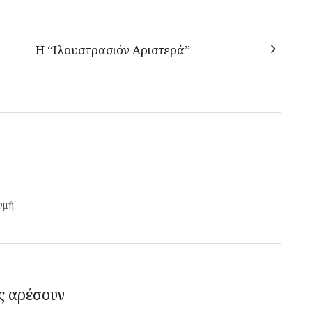
Η “Ιλουστρασιόν Αριστερά”
γμή.
ς αρέσουν