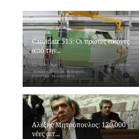
Canadair 515: Οι πρώτες εικόνες
από την...
07 ΑΥΓ 2026
0 ΣΧΌΛΙΑ
ΤΊΤΛΟΙ ΕΙΔΉΣΕΩΝ
,
ΚΟΙΝΩΝΙΑ
,
ΠΟΛΙΤΙΚΉ
,
ΤΕΧΝΟΛΟΓΊΑ
Αλέξης Μητρόπουλος: 130.000
νέες αιτ...