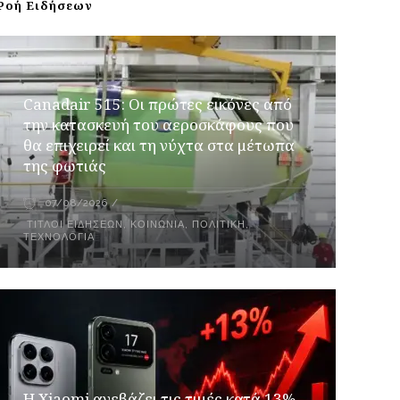
Ροή Ειδήσεων
Canadair 515: Οι πρώτες εικόνες από
την κατασκευή του αεροσκάφους που
θα επιχειρεί και τη νύχτα στα μέτωπα
της φωτιάς
07/08/2026
ΤΊΤΛΟΙ ΕΙΔΉΣΕΩΝ
,
ΚΟΙΝΩΝΙΑ
,
ΠΟΛΙΤΙΚΉ
,
ΤΕΧΝΟΛΟΓΊΑ
Η Xiaomi ανεβάζει τις τιμές κατά 13%