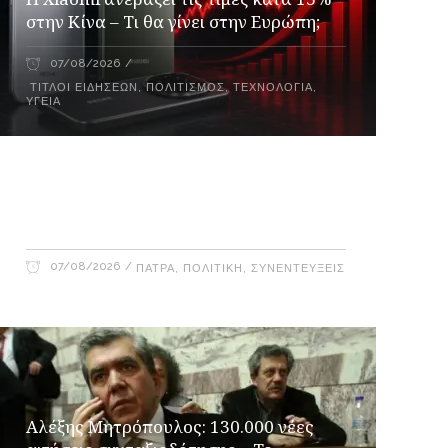
στην Κίνα – Τι θα γίνει στην Ευρώπη;
07/08/2026
ΤΊΤΛΟΙ ΕΙΔΉΣΕΩΝ
,
ΠΟΛΙΤΙΣΜΌΣ
,
ΤΕΧΝΟΛΟΓΊΑ
,
ΥΓΕΊΑ
Γιώργος Καρβουνιάρης – Γρηγόρης
Αλεξόπουλος στο Ράδιο Γάμμα 94FM
07/08/2026
ΠΆΤΡΑ
,
ΠΟΛΙΤΙΚΉ
,
ΣΥΝΕΝΤΕΎΞΕΙΣ
Αλέξης Μητρόπουλος: 130.000 νέες