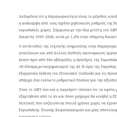
Δεδομένου ότι η παραγωγικότητα είναι το μέγεθος-κλειδ
η ανάκαμψη από τους σχεδόν μηδενικούς ρυθμούς της θα
ευρωπαϊκές χώρες. Σύμφωνα με την ίδια μελέτη του ΔΝ
δεκαετία 1999-2008, αλλά με 1,4% στην επόμενη δεκαετ
Ο αντίκτυπος της τεχνητής νοημοσύνης στην παραγωγικό
αναλύσεων και από άλλους διεθνείς οικονομικούς οργανι
έκανε πριν από δύο εβδομάδες η πρόεδρος της Ευρωπαϊκή
«Η δύναμη μετασχηματισμού της ΑΙ: Η ώρα της Ευρώπης 
εξαμηνιαία έκθεση του (Economic Outlook) για τις προο
υπάρχει ένα ευέλικτο ρυθμιστικό πλαίσιο για την αξιοπο
Τόσο το ΔΝΤ όσο και η Λαγκάρντ τόνισαν ότι τα οφέλη
εξαρτηθούν από το αν και πόσο γρήγορα θα κινηθεί η Ε
πολιτικές που συζητούνται πολλά χρόνια χωρίς να έχουν
Ευρωπαϊκής Ένωσης Κεφαλαιαγορών και μίας αποτελεσμα
ενεργειακό κόστος.