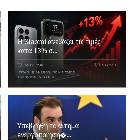
Η Xiaomi ανεβάζει τις τιμές
κατά 13% σ...
07 ΑΥΓ 2026
0 ΣΧΌΛΙΑ
ΤΊΤΛΟΙ ΕΙΔΉΣΕΩΝ
,
ΠΟΛΙΤΙΣΜΌΣ
,
ΤΕΧΝΟΛΟΓΊΑ
,
ΥΓΕΊΑ
Υπεβλήθη το αίτημα
ενεργοποίηση�...