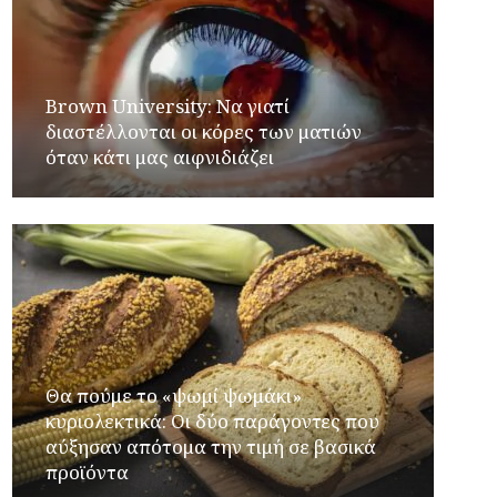
Brown University: Να γιατί
διαστέλλονται οι κόρες των ματιών
όταν κάτι μας αιφνιδιάζει
Θα πούμε το «ψωμί ψωμάκι»
κυριολεκτικά: Οι δύο παράγοντες που
αύξησαν απότομα την τιμή σε βασικά
προϊόντα