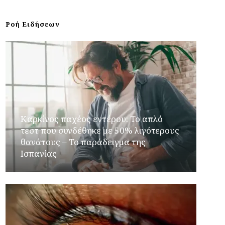
Ροή Ειδήσεων
Καρκίνος παχέος εντέρου: Το απλό
τεστ που συνδέθηκε με 50% λιγότερους
θανάτους – Το παράδειγμα της
Ισπανίας