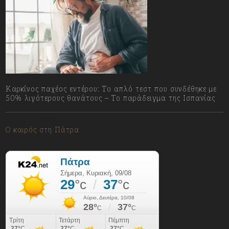
Καρκίνος παχέος εντέρου: Το απλό τεστ που συνδέθηκε με
50% λιγότερους θανάτους – Το παράδειγμα της Ισπανίας
09/08/2026
Ο καιρός στη Πάτρα