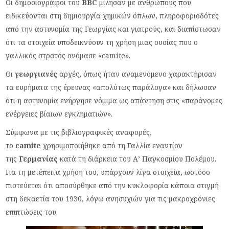
Oι δημοσιογράφοι του
BBC
μίλησαν με ανθρώπους που
ειδικεύονται στη δημιουργία χημικών όπλων, πληροφοριοδότες
από την αστυνομία της Γεωργίας και γιατρούς, και διαπίστωσαν
ότι τα στοιχεία υποδεικνύουν τη χρήση μιας ουσίας που ο
γαλλικός στρατός ονόμασε «camite».
Οι
γεωργιανές
αρχές, όπως ήταν αναμενόμενο χαρακτήρισαν
τα ευρήματα της έρευνας «απολύτως παράλογα» και δήλωσαν
ότι η αστυνομία ενήργησε νόμιμα ως απάντηση στις «παράνομες
ενέργειες βίαιων εγκληματιών».
Σύμφωνα με τις βιβλιογραφικές αναφορές,
το
camite
χρησιμοποιήθηκε από τη Γαλλία εναντίον
της
Γερμανίας
κατά τη διάρκεια του Α’ Παγκοσμίου Πολέμου.
Για τη μετέπειτα χρήση του, υπάρχουν λίγα στοιχεία, ωστόσο
πιστεύεται ότι αποσύρθηκε από την κυκλοφορία κάποια στιγμή
στη δεκαετία του 1930, λόγω ανησυχιών για τις μακροχρόνιες
επιπτώσεις του.