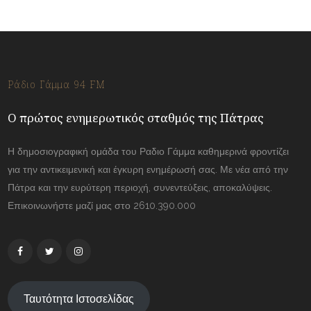
Ράδιο Γάμμα 94 FM
Ο πρώτος ενημερωτικός σταθμός της Πάτρας
Η δημοσιογραφική ομάδα του Ραδιο Γάμμα καθημερινά φροντίζει
για την αντικειμενική και έγκυρη ενημέρωσή σας. Με νέα από την
Πάτρα και την ευρύτερη περιοχή, συνεντεύξεις, αποκαλύψεις.
Επικοινωνήστε μαζί μας στο 2610.390.000
Ταυτότητα Ιστοσελίδας