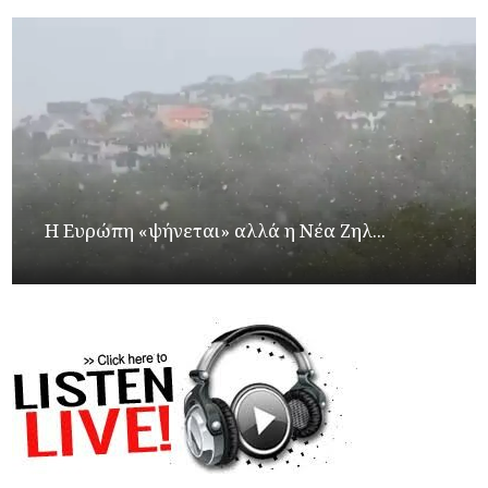
Η Ευρώπη «ψήνεται» αλλά η Νέα Ζηλ...