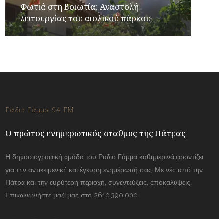
Φωτιά στη Βοιωτία: Αναστολή
λειτουργίας του αιολικού πάρκου
Ράδιο Γάμμα 94 FM
Ο πρώτος ενημερωτικός σταθμός της Πάτρας
Η δημοσιογραφική ομάδα του Ραδιο Γάμμα καθημερινά φροντίζει
για την αντικειμενική και έγκυρη ενημέρωσή σας. Με νέα από την
Πάτρα και την ευρύτερη περιοχή, συνεντεύξεις, αποκαλύψεις.
Επικοινωνήστε μαζί μας στο 2610.390.000