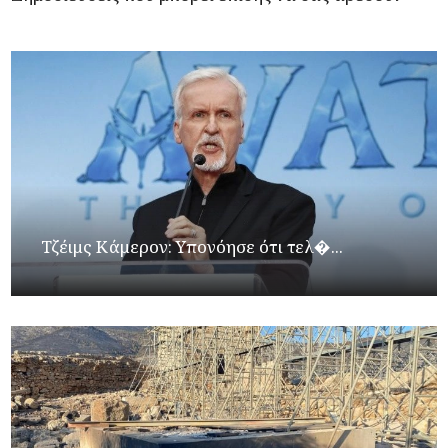
Τζέιμς Κάμερον: Υπονόησε ότι τελ�...