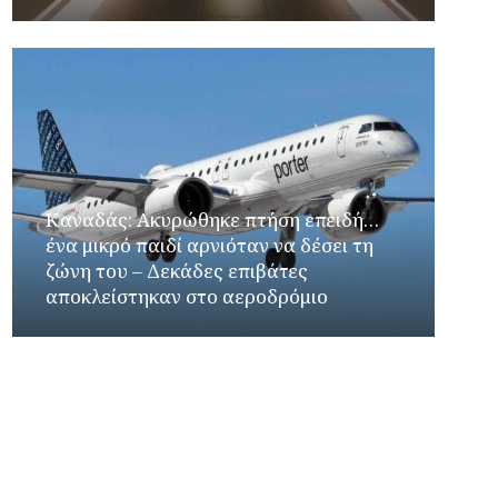
Καναδάς: Ακυρώθηκε πτήση επειδή…
ένα μικρό παιδί αρνιόταν να δέσει τη
ζώνη του – Δεκάδες επιβάτες
αποκλείστηκαν στο αεροδρόμιο
Γιώργος Καρβουνιάρης – Κατερίνα Σολωμού
στο Ράδιο Γάμμα 94FM