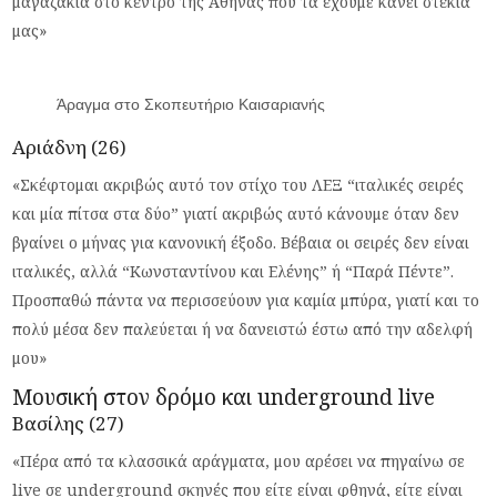
μαγαζάκια στο κέντρο της Αθήνας που τα έχουμε κάνει στέκια
μας»
Άραγμα στο Σκοπευτήριο Καισαριανής
Αριάδνη (26)
«Σκέφτομαι ακριβώς αυτό τον στίχο του ΛΕΞ “ιταλικές σειρές
και μία πίτσα στα δύο” γιατί ακριβώς αυτό κάνουμε όταν δεν
βγαίνει ο μήνας για κανονική έξοδο. Βέβαια οι σειρές δεν είναι
ιταλικές, αλλά “Κωνσταντίνου και Ελένης” ή “Παρά Πέντε”.
Προσπαθώ πάντα να περισσεύουν για καμία μπύρα, γιατί και το
πολύ μέσα δεν παλεύεται ή να δανειστώ έστω από την αδελφή
μου»
Μουσική στον δρόμο και underground live
Βασίλης (27)
«Πέρα από τα κλασσικά αράγματα, μου αρέσει να πηγαίνω σε
live σε underground σκηνές που είτε είναι φθηνά, είτε είναι