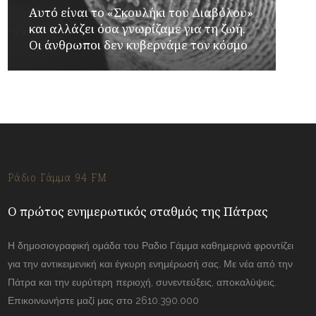
Αυτό είναι το «Σκουλήκι του Διαβόλου»
και αλλάζει όσα γνωρίζαμε για τη ζωή.
Οι άνθρωποι δεν κυβερνάμε τον κόσμο
Ράδιο Γάμμα 94 FM
Ο πρώτος ενημερωτικός σταθμός της Πάτρας
Η δημοσιογραφική ομάδα του Ραδιο Γάμμα καθημερινά φροντίζει
για την αντικειμενική και έγκυρη ενημέρωσή σας. Με νέα από την
Πάτρα και την ευρύτερη περιοχή, συνεντεύξεις, αποκαλύψεις.
Επικοινωνήστε μαζί μας στο 2610.390.000