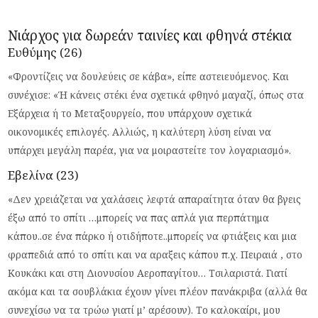
Νιάρχος για δωρεάν ταινίες και φθηνά στέκια
Ευθύμης (26)
«Φροντίζεις να δουλεύεις σε κάβα», είπε αστειευόμενος. Και
συνέχισε: «Ή κάνεις στέκι ένα σχετικά φθηνό μαγαζί, όπως στα
Εξάρχεια ή το Μεταξουργείο, που υπάρχουν σχετικά
οικονομικές επιλογές. Αλλιώς, η καλύτερη λύση είναι να
υπάρχει μεγάλη παρέα, για να μοιραστείτε τον λογαριασμό».
Εβελίνα (23)
«Δεν χρειάζεται να χαλάσεις λεφτά απαραίτητα όταν θα βγεις
έξω από το σπίτι …μπορείς να πας απλά για περπάτημα
κάπου..σε ένα πάρκο ή οτιδήποτε..μπορείς να φτιάξεις και μια
φραπεδιά από το σπίτι και να αραξεις κάπου π.χ. Πειραιά , στο
Κουκάκι και στη Διονυσίου Αεροπαγίτου… Τσιλαριστά. Γιατί
ακόμα και τα σουβλάκια έχουν γίνει πλέον πανάκριβα (αλλά θα
συνεχίσω να τα τρώω γιατί μ’ αρέσουν). Το καλοκαίρι, μου