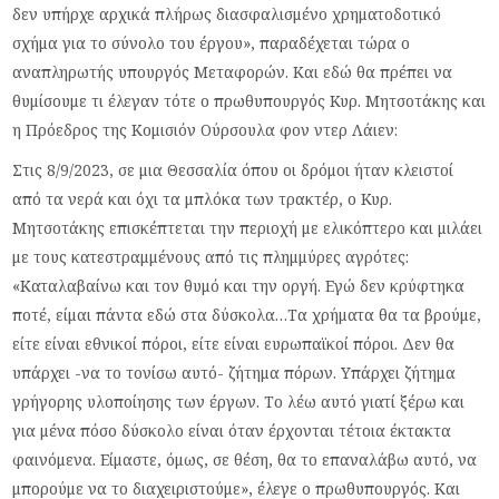
δεν υπήρχε αρχικά πλήρως διασφαλισμένο χρηματοδοτικό
σχήμα για το σύνολο του έργου», παραδέχεται τώρα ο
αναπληρωτής υπουργός Μεταφορών. Και εδώ θα πρέπει να
θυμίσουμε τι έλεγαν τότε ο πρωθυπουργός Κυρ. Μητσοτάκης και
η Πρόεδρος της Κομισιόν Ούρσουλα φον ντερ Λάιεν:
Στις 8/9/2023, σε μια Θεσσαλία όπου οι δρόμοι ήταν κλειστοί
από τα νερά και όχι τα μπλόκα των τρακτέρ, ο Κυρ.
Μητσοτάκης επισκέπτεται την περιοχή με ελικόπτερο και μιλάει
με τους κατεστραμμένους από τις πλημμύρες αγρότες:
«Καταλαβαίνω και τον θυμό και την οργή. Εγώ δεν κρύφτηκα
ποτέ, είμαι πάντα εδώ στα δύσκολα…Τα χρήματα θα τα βρούμε,
είτε είναι εθνικοί πόροι, είτε είναι ευρωπαϊκοί πόροι. Δεν θα
υπάρχει -να το τονίσω αυτό- ζήτημα πόρων. Υπάρχει ζήτημα
γρήγορης υλοποίησης των έργων. Το λέω αυτό γιατί ξέρω και
για μένα πόσο δύσκολο είναι όταν έρχονται τέτοια έκτακτα
φαινόμενα. Είμαστε, όμως, σε θέση, θα το επαναλάβω αυτό, να
μπορούμε να το διαχειριστούμε», έλεγε ο πρωθυπουργός. Και