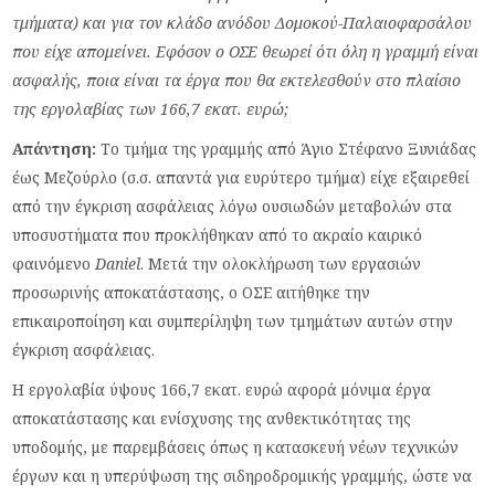
τμήματα) και για τον κλάδο ανόδου Δομοκού-Παλαιοφαρσάλου
που είχε απομείνει. Εφόσον ο ΟΣΕ θεωρεί ότι όλη η γραμμή είναι
ασφαλής, ποια είναι τα έργα που θα εκτελεσθούν στο πλαίσιο
της εργολαβίας των 166,7 εκατ. ευρώ;
Απάντηση:
Το τμήμα της γραμμής από Άγιο Στέφανο Ξυνιάδας
έως Μεζούρλο (σ.σ. απαντά για ευρύτερο τμήμα) είχε εξαιρεθεί
από την έγκριση ασφάλειας λόγω ουσιωδών μεταβολών στα
υποσυστήματα που προκλήθηκαν από το ακραίο καιρικό
φαινόμενο
Daniel
. Μετά την ολοκλήρωση των εργασιών
προσωρινής αποκατάστασης, ο ΟΣΕ αιτήθηκε την
επικαιροποίηση και συμπερίληψη των τμημάτων αυτών στην
έγκριση ασφάλειας.
Η εργολαβία ύψους 166,7 εκατ. ευρώ αφορά μόνιμα έργα
αποκατάστασης και ενίσχυσης της ανθεκτικότητας της
υποδομής, με παρεμβάσεις όπως η κατασκευή νέων τεχνικών
έργων και η υπερύψωση της σιδηροδρομικής γραμμής, ώστε να