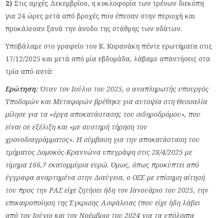
2)
Στις αρχές Δεκεμβρίου, η κυκλοφορία των τρένων διεκόπη
για 24 ώρες μετά από βροχές που έπεσαν στην περιοχή και
προκάλεσαν ξανά την άνοδο της στάθμης των υδάτων.
Υποβάλαμε στο γραφείο του Κ. Κυρανάκη πέντε ερωτήματα στις
17/12/2025 και μετά από μία εβδομάδα, λάβαμε απαντήσεις στα
τρία από αυτά:
Ερώτηση:
Όταν τον Ιούλιο του 2025, ο αναπληρωτής υπουργός
Υποδομών και Μεταφορών βρέθηκε για αυτοψία στη Θεσσαλία
μίλησε για τα «έργα αποκατάστασης του σιδηροδρόμου», που
είναι σε εξέλιξη και «με αυστηρή τήρηση του
χρονοδιαγράμματος». Η σύμβαση για την αποκατάσταση του
τμήματος Δομοκός-Κραννώνα υπεγράφη στις 28/4/2025 με
τίμημα 166,7 εκατομμύρια ευρώ. Όμως, όπως προκύπτει από
έγγραφα αναρτημένα στην Διαύγεια, ο ΟΣΕ με επίσημη αίτησή
του προς την ΡΑΣ είχε ζητήσει ήδη τον Ιανουάριο του 2025, την
επικαιροποίηση της Έγκρισης Ασφάλειας (που είχε ήδη λάβει
από τον Ιούνιο και τον Νοέμβριο του 2024 για τα υπόλοιπα