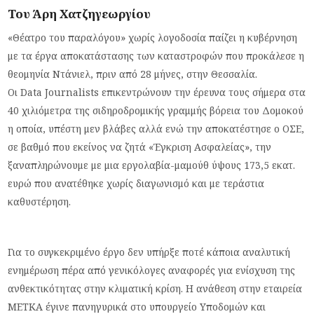
Του
Άρη Χατζηγεωργίου
«Θέατρο του παραλόγου» χωρίς λογοδοσία παίζει η κυβέρνηση
με τα έργα αποκατάστασης των καταστροφών που προκάλεσε η
θεομηνία Ντάνιελ, πριν από 28 μήνες, στην Θεσσαλία.
Οι
Data
Journalists
επικεντρώνουν την έρευνα τους σήμερα στα
40 χιλιόμετρα της σιδηροδρομικής γραμμής βόρεια του Δομοκού
η οποία, υπέστη μεν βλάβες αλλά ενώ την αποκατέστησε ο ΟΣΕ,
σε βαθμό που εκείνος να ζητά «Έγκριση Ασφαλείας», την
ξαναπληρώνουμε με μια εργολαβία-μαμούθ ύψους 173,5 εκατ.
ευρώ που ανατέθηκε χωρίς διαγωνισμό και με τεράστια
καθυστέρηση.
Για το συγκεκριμένο έργο δεν υπήρξε ποτέ κάποια αναλυτική
ενημέρωση πέρα από γενικόλογες αναφορές για ενίσχυση της
ανθεκτικότητας στην κλιματική κρίση. Η ανάθεση στην εταιρεία
ΜΕΤΚΑ έγινε πανηγυρικά στο υπουργείο Υποδομών και