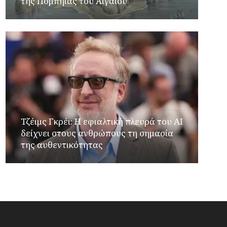
της Πομπηίας του Αιγαίου
Τζέιμς Γκρέι: H εφιαλτική πλευρά του ΑI
δείχνει στους ανθρώπους τη σημασία
της αυθεντικότητας