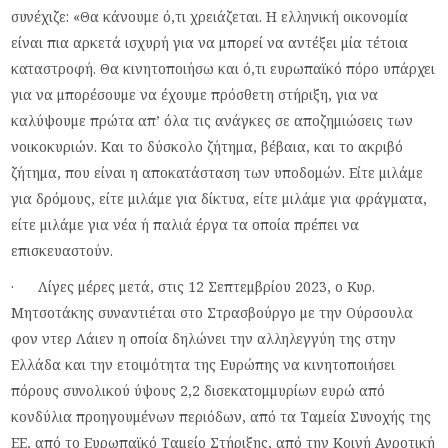
συνέχιζε: «Θα κάνουμε ό,τι χρειάζεται. Η ελληνική οικονομία
είναι πια αρκετά ισχυρή για να μπορεί να αντέξει μία τέτοια
καταστροφή. Θα κινητοποιήσω και ό,τι ευρωπαϊκό πόρο υπάρχει
για να μπορέσουμε να έχουμε πρόσθετη στήριξη, για να
καλύψουμε πρώτα απ’ όλα τις ανάγκες σε αποζημιώσεις των
νοικοκυριών. Και το δύσκολο ζήτημα, βέβαια, και το ακριβό
ζήτημα, που είναι η αποκατάσταση των υποδομών. Είτε μιλάμε
για δρόμους, είτε μιλάμε για δίκτυα, είτε μιλάμε για φράγματα,
είτε μιλάμε για νέα ή παλιά έργα τα οποία πρέπει να
επισκευαστούν.
· Λίγες μέρες μετά, στις 12 Σεπτεμβρίου 2023, ο Κυρ.
Μητσοτάκης συναντιέται στο Στρασβούργο με την Ούρσουλα
φον ντερ Λάιεν η οποία δηλώνει την αλληλεγγύη της στην
Ελλάδα και την ετοιμότητα της Ευρώπης να κινητοποιήσει
πόρους συνολικού ύψους 2,2 δισεκατομμυρίων ευρώ από
κονδύλια προηγουμένων περιόδων, από τα Ταμεία Συνοχής της
ΕΕ, από το Ευρωπαϊκό Ταμείο Στήριξης, από την Κοινή Αγροτική