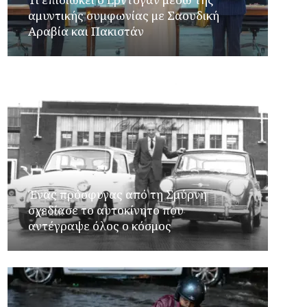
αμυντικής συμφωνίας με Σαουδική
Αραβία και Πακιστάν
Ένας πρόσφυγας από τη Σμύρνη
σχεδίασε το αυτοκίνητο που
αντέγραψε όλος ο κόσμος