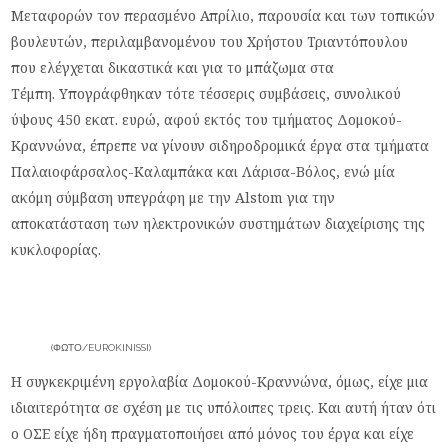
Μεταφορών τον περασμένο Απρίλιο, παρουσία και των τοπικών
βουλευτών, περιλαμβανομένου του Χρήστου Τριαντόπουλου
που ελέγχεται δικαστικά και για το μπάζωμα στα
Τέμπη.
Y
πογράφθηκαν τότε τέσσερις συμβάσεις, συνολικού
ύψους 450 εκατ. ευρώ, αφού εκτός του τμήματος Δομοκού-
Κραννώνα, έπρεπε να γίνουν σιδηροδρομικά έργα στα τμήματα
Παλαιοφάρσαλος-Καλαμπάκα και Λάρισα-Βόλος, ενώ μία
ακόμη σύμβαση υπεγράφη με την
Alstom
για την
αποκατάσταση των ηλεκτρονικών συστημάτων διαχείρισης της
κυκλοφορίας.
(ΦΩΤΟ/EUROKINISSI)
Η συγκεκριμένη εργολαβία Δομοκού-Κραννώνα, όμως, είχε μια
ιδιαιτερότητα σε σχέση με τις υπόλοιπες τρεις. Και αυτή ήταν ότι
ο ΟΣΕ είχε ήδη πραγματοποιήσει από μόνος του έργα και είχε