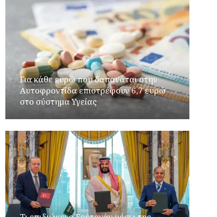
Για κάθε ευρώ που δαπανάται στην
Aυτοφροντίδα επιστρέφουν 6,7 ευρώ
στο σύστημα Υγείας
Τι επιδιώκει ο Ερντογάν μέσω της