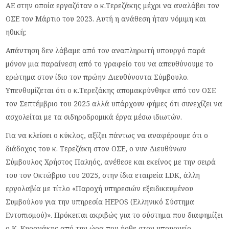
ΑΕ στην οποία εργαζόταν ο κ.Τερεζάκης μέχρι να αναλάβει τον
ΟΣΕ τον Μάρτιο του 2023. Αυτή η ανάθεση ήταν νόμιμη και
ηθική;
Απάντηση δεν λάβαμε από τον αναπληρωτή υπουργό παρά
μόνον μια παραίνεση από το γραφείο του να απευθύνουμε το
ερώτημα στον ίδιο τον πρώην Διευθύνοντα Σύμβουλο.
Υπενθυμίζεται ότι ο κ.Τερεζάκης απομακρύνθηκε από τον ΟΣΕ
τον Σεπτέμβριο του 2025 αλλά υπάρχουν φήμες ότι συνεχίζει να
ασχολείται με τα σιδηροδρομικά έργα μέσω ιδιωτών.
Για να κλείσει ο κύκλος, αξίζει πάντως να αναφέρουμε ότι ο
διάδοχος του κ. Τερεζάκη στον ΟΣΕ, ο νυν Διευθύνων
Σύμβουλος Χρήστος Παληός, ανέθεσε και εκείνος με την σειρά
του τον Οκτώβριο του 2025, στην ίδια εταιρεία
LDK
, άλλη
εργολαβία με τίτλο «Παροχή υπηρεσιών εξειδικευμένου
Συμβούλου για την υπηρεσία HEPOS (Ελληνικό Σύστημα
Εντοπισμού)». Πρόκειται ακριβώς για το σύστημα που διαφημίζει
ο Κ. Κυρανάκης από την ώρα που ήρθε στον υπουργείο