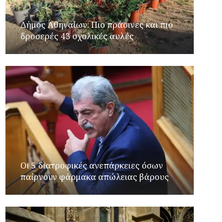
Δήμος Αθηναίων: Πιο πράσινες και πιο
δροσερές 43 σχολικές αυλές
Οι 5 διατροφικές ανεπάρκειες όσων
παίρνουν φάρμακα απώλειας βάρους