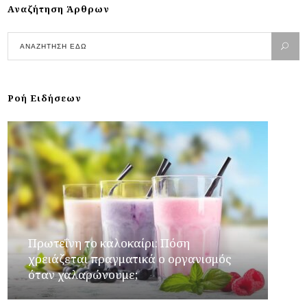
Αναζήτηση Άρθρων
Ροή Ειδήσεων
Πρωτεΐνη το καλοκαίρι: Πόση
χρειάζεται πραγματικά ο οργανισμός
όταν χαλαρώνουμε;