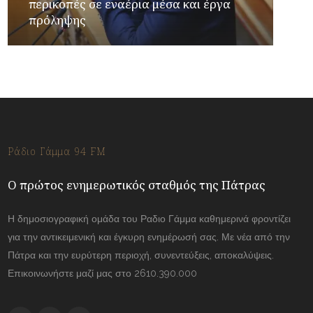
περικοπές σε εναέρια μέσα και έργα
πρόληψης
Ράδιο Γάμμα 94 FM
Ο πρώτος ενημερωτικός σταθμός της Πάτρας
Η δημοσιογραφική ομάδα του Ραδιο Γάμμα καθημερινά φροντίζει
για την αντικειμενική και έγκυρη ενημέρωσή σας. Με νέα από την
Πάτρα και την ευρύτερη περιοχή, συνεντεύξεις, αποκαλύψεις.
Επικοινωνήστε μαζί μας στο 2610.390.000