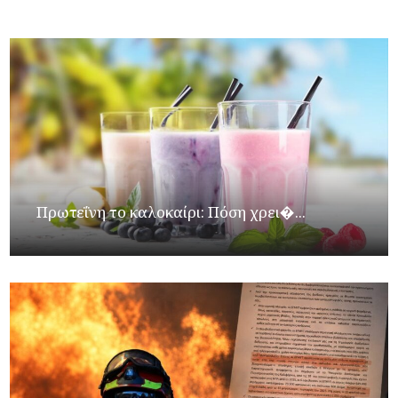
Πρωτεΐνη το καλοκαίρι: Πόση χρει�...