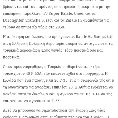
βρίσκονται επί του παρόντος σε υπηρεσία, ή ακόμη και με την
επικείμενη παραλλαγή F5 Super Rafale. Όπως και τα
Eurofighter Tranche 5, έτσι και τα Rafale F5 αναμένεται να
τεθούν σε υπηρεσία γύρω στο 2030.
Η απόκτηση και άλλων, πιο προηγμένων, Rafale θα διασφάλιζε
ότι η Ελληνική Πολεμική Αεροπορία μπορεί να ανταγωνιστεί τα
τουρκικά αεροσκάφη 4,5ης γενιάς, τόσο ποιοτικά όσο και
ποσοτικά.
Όπως προαναφέρθηκε, η Τουρκία επιθυμεί να αποκτήσει
τουλάχιστον 40 F-35A, εάν επανενταχθεί στο πρόγραμμα. Η
Ελλάδα ήδη έχει παραγγείλει 20 F-35, ενώ η συμφωνία τής δίνει
τη δυνατότητα να αγοράσει επιπλέον 20. Η Αθήνα ενδέχεται να
ασκήσει αυτό το δικαίωμα εάν η Άγκυρα πείσει τις ΗΠΑ να της
επιτρέψουν να αγοράσει τα F-35.
Αυτό θα μπορούσε να σηματοδοτήσει την έναρξη μιας νέας
κούρσας εξοπλισμών στην ευαίσθητη περιοχή του Αιγαίου, με