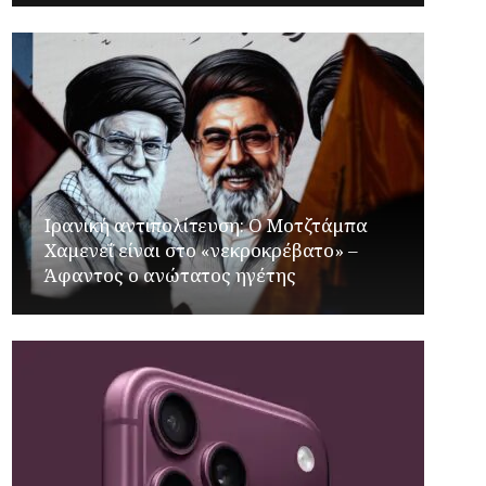
Ιρανική αντιπολίτευση: Ο Μοτζτάμπα
Χαμενεΐ είναι στο «νεκροκρέβατο» –
Άφαντος ο ανώτατος ηγέτης