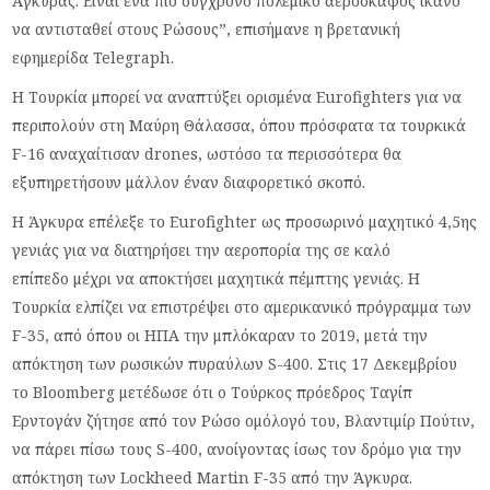
Άγκυρας. Είναι ένα πιο σύγχρονο πολεμικό αεροσκάφος ικανό
να αντισταθεί στους Ρώσους”, επισήμανε η βρετανική
εφημερίδα Telegraph.
Η Τουρκία μπορεί να αναπτύξει ορισμένα Eurofighters για να
περιπολούν στη Μαύρη Θάλασσα, όπου πρόσφατα τα τουρκικά
F-16 αναχαίτισαν drones, ωστόσο τα περισσότερα θα
εξυπηρετήσουν μάλλον έναν διαφορετικό σκοπό.
Η Άγκυρα επέλεξε το Eurofighter ως προσωρινό μαχητικό 4,5ης
γενιάς για να διατηρήσει την αεροπορία της σε καλό
επίπεδο μέχρι να αποκτήσει μαχητικά πέμπτης γενιάς. Η
Τουρκία ελπίζει να επιστρέψει στο αμερικανικό πρόγραμμα των
F-35, από όπου οι ΗΠΑ την μπλόκαραν το 2019, μετά την
απόκτηση των ρωσικών πυραύλων S-400. Στις 17 Δεκεμβρίου
το Bloomberg μετέδωσε ότι ο Τούρκος πρόεδρος Ταγίπ
Ερντογάν ζήτησε από τον Ρώσο ομόλογό του, Βλαντιμίρ Πούτιν,
να πάρει πίσω τους S-400, ανοίγοντας ίσως τον δρόμο για την
απόκτηση των Lockheed Martin F-35 από την Άγκυρα.