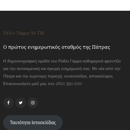
Ράδιο Γάμμα 94 FM
Ο πρώτος ενημερωτικός σταθμός της Πάτρας
Η δημοσιογραφική ομάδα του Ραδιο Γάμμα καθημερινά φροντίζει
για την αντικειμενική και έγκυρη ενημέρωσή σας. Με νέα από την
Πάτρα και την ευρύτερη περιοχή, συνεντεύξεις, αποκαλύψεις.
Επικοινωνήστε μαζί μας στο 2610.390.000
Ταυτότητα Ιστοσελίδας