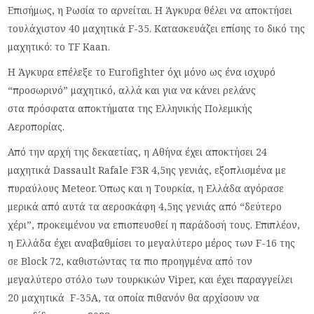
Επισήμως, η Ρωσία το αρνείται. Η Άγκυρα θέλει να αποκτήσει
τουλάχιστον 40 μαχητικά F-35. Κατασκευάζει επίσης το δικό της
μαχητικό: το TF Kaan.
Η Άγκυρα επέλεξε το Eurofighter όχι μόνο ως ένα ισχυρό
“προσωρινό” μαχητικό, αλλά και για να κάνει ρελάνς
στα πρόσφατα αποκτήματα της Ελληνικής Πολεμικής
Αεροπορίας.
Από την αρχή της δεκαετίας, η Αθήνα έχει αποκτήσει 24
μαχητικά Dassault Rafale F3R 4,5ης γενιάς, εξοπλισμένα με
πυραύλους Meteor. Όπως και η Τουρκία, η Ελλάδα αγόρασε
μερικά από αυτά τα αεροσκάφη 4,5ης γενιάς από “δεύτερο
χέρι”, προκειμένου να επισπευσθεί η παράδοσή τους. Επιπλέον,
η Ελλάδα έχει αναβαθμίσει το μεγαλύτερο μέρος των F-16 της
σε Block 72, καθιστώντας τα πιο προηγμένα από τον
μεγαλύτερο στόλο των τουρκικών Viper, και έχει παραγγείλει
20 μαχητικά F-35A, τα οποία πιθανόν θα αρχίσουν να