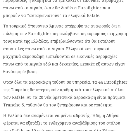
παραβιάσεις ή ακόμη και να εμπλακεί σε εικονικές αερομαχίες
πάνω από το Αιγαίο, όταν θα διαθέτει Eurofighter που
μπορούν να “ανταγωνιστούν” τα ελληνικά Rafale.
Το τουρκικό Υπουργείο Άμυνας απέρριψε τις αναφορές ότι η
πώληση των Eurofighter περιελάμβανε περιορισμούς στη χρήση
τους κατά της Ελλάδας, επιβεβαιώνοντας ότι θα εκτελούν
αποστολές πάνω από το Αιγαίο. Ελληνικά και τουρκικά
μαχητικά αεροσκάφη εμπλέκονται σε εικονικές αερομαχίες
πάνω από το Αιγαίο εδώ και δεκαετίες, μερικές εξ αυτών είχαν
θανάσιμη έκβαση.
Όταν όλα τα αεροσκάφη τεθούν σε υπηρεσία, τα 44 Eurofighter
της Τουρκίας θα υπερτερούν αριθμητικά του ελληνικού στόλου
των Rafale. Αν τα 20 νέα βρετανικά αεροσκάφη είναι πράγματι
Tranche 5, πιθανόν θα τον ξεπεράσουν και σε ποιότητα.
Η Ελλάδα δεν αναμένεται να μείνει αδρανής. Ήδη, η Αθήνα
φέρεται να εξετάζει το ενδεχόμενο αναβάθμισης του στόλου
των Rafale με 10 νεότερα, πιο προηγμένα μοντέλα F4 που