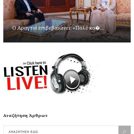
Ο Αραγτσί επιβεβαιώνει: «Πολύ κο�...
Αναζήτηση Άρθρων