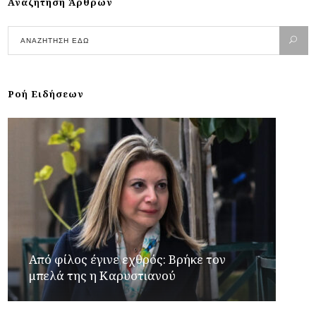
Αναζήτηση Άρθρων
Ροή Ειδήσεων
Από φίλος έγινε εχθρός: Βρήκε τον
μπελά της η Καρυστιανού