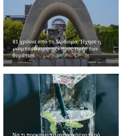
81 χρόνια από τη Χιροσίμα: Ήχησε η
«καμπάνα ειρήνης» προς τιμήν των
θυμάτων
Να τι προκαλεί το ανθρακούχο νερό