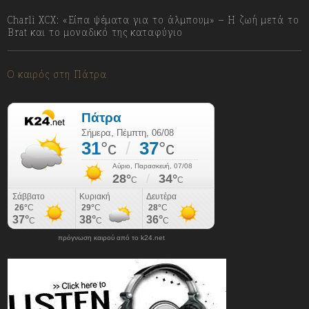
Charli XCX: «Είπα ψέματα για το άλμπουμ» – Η ζωή μετά το
Brat και το μοναδικό της καταφύγιο
06/08/2026
Ο καιρός στη Πάτρα
πρόγνωση καιρού από το k24.net