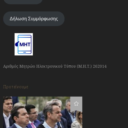
Δήλωση Συμμόρφωσης
Αριθμός Μητρώο Ηλεκτρονικού Τύπου (Μ.Η.Τ.) 262014
Προτείνουμε