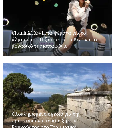
Charli XCX: «Είπα ψέματα για το
άλμπουμ» – Η ζωή μετά το Brat και το
μοναδικό της καταφύγιο
Ολοκληρωμένο σχέδιο για την
προστασία και ανάδειξη του
Ραμνούντος στο Γραμματικό