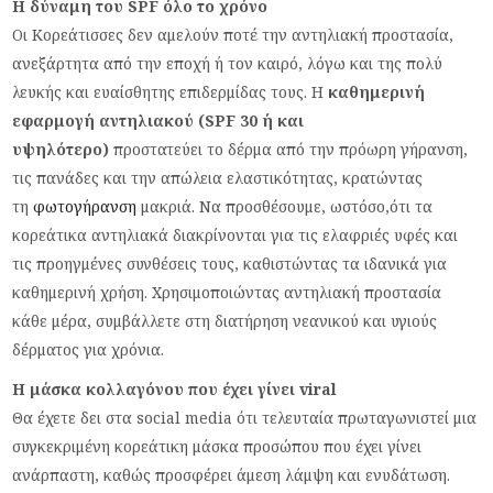
Η δύναμη του SPF όλο το χρόνο
Οι Κορεάτισσες δεν αμελούν ποτέ την αντηλιακή προστασία,
ανεξάρτητα από την εποχή ή τον καιρό, λόγω και της πολύ
λευκής και ευαίσθητης επιδερμίδας τους. Η
καθημερινή
εφαρμογή αντηλιακού (SPF 30 ή και
υψηλότερο)
προστατεύει το δέρμα από την πρόωρη γήρανση,
τις πανάδες και την απώλεια ελαστικότητας, κρατώντας
τη
φωτογήρανση
μακριά. Να προσθέσουμε, ωστόσο,ότι τα
κορεάτικα αντηλιακά διακρίνονται για τις ελαφριές υφές και
τις προηγμένες συνθέσεις τους, καθιστώντας τα ιδανικά για
καθημερινή χρήση. Χρησιμοποιώντας αντηλιακή προστασία
κάθε μέρα, συμβάλλετε στη διατήρηση νεανικού και υγιούς
δέρματος για χρόνια.
Η μάσκα κολλαγόνου που έχει γίνει viral
Θα έχετε δει στα social media ότι τελευταία πρωταγωνιστεί μια
συγκεκριμένη κορεάτικη μάσκα προσώπου που έχει γίνει
ανάρπαστη, καθώς προσφέρει άμεση λάμψη και ενυδάτωση.