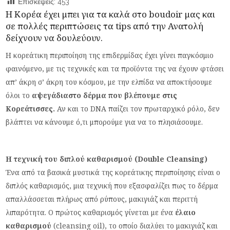
Επισκέψεις:
453
Η Κορέα έχει μπει για τα καλά στο boudoir μας και
σε πολλές περιπτώσεις τα tips από την Ανατολή
δείχνουν να δουλεύουν.
Η κορεάτικη περιποίηση της επιδερμίδας έχει γίνει παγκόσμιο
φαινόμενο, με τις τεχνικές και τα προϊόντα της να έχουν φτάσει
απ’ άκρη σ’ άκρη του κόσμου, με την ελπίδα να αποκτήσουμε
όλοι το
αψεγάδιαστο δέρμα που βλέπουμε στις
Κορεάτισσες.
Αν και το DNA παίζει τον πρωταρχικό ρόλο, δεν
βλάπτει να κάνουμε ό,τι μπορούμε για να το πλησιάσουμε.
Η τεχνική του διπλού καθαρισμού (Double Cleansing)
Ένα από τα βασικά μυστικά της κορεάτικης περιποίησης είναι ο
διπλός καθαρισμός, μια τεχνική που εξασφαλίζει πως το δέρμα
απαλλάσσεται πλήρως από ρύπους, μακιγιάζ και περιττή
λιπαρότητα. Ο πρώτος καθαρισμός γίνεται με ένα
έλαιο
καθαρισμού
(cleansing oil), το οποίο διαλύει το μακιγιάζ και