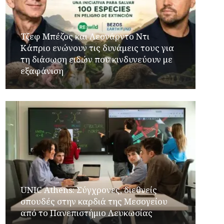
Τζεφ Μπέζος και Λεονάρντο Ντι
Κάπριο ενώνουν τις δυνάμεις τους για
τη διάσωση ειδών που κινδυνεύουν με
εξαφάνιση
UNIC Athens: Σύγχρονες, διεθνείς
σπουδές στην καρδιά της Μεσογείου
από το Πανεπιστήμιο Λευκωσίας