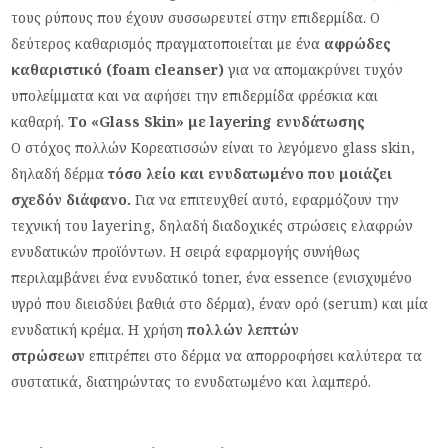
τους ρύπους που έχουν συσσωρευτεί στην επιδερμίδα. Ο
δεύτερος καθαρισμός πραγματοποιείται με ένα
αφρώδες
καθαριστικό (foam cleanser)
για να απομακρύνει τυχόν
υπολείμματα και να αφήσει την επιδερμίδα φρέσκια και
καθαρή.
Το «Glass Skin» με layering ενυδάτωσης
Ο στόχος πολλών Κορεατισσών είναι το λεγόμενο glass skin,
δηλαδή δέρμα
τόσο λείο και ενυδατωμένο που μοιάζει
σχεδόν διάφανο.
Για να επιτευχθεί αυτό, εφαρμόζουν την
τεχνική του layering, δηλαδή διαδοχικές στρώσεις ελαφρών
ενυδατικών προϊόντων. Η σειρά εφαρμογής συνήθως
περιλαμβάνει ένα ενυδατικό toner, ένα essence (ενισχυμένο
υγρό που διεισδύει βαθιά στο δέρμα), έναν ορό (serum) και μία
ενυδατική κρέμα. Η χρήση
πολλών λεπτών
στρώσεων
επιτρέπει στο δέρμα να απορροφήσει καλύτερα τα
συστατικά, διατηρώντας το ενυδατωμένο και λαμπερό.