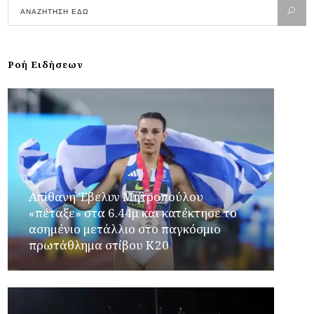
Ροή Ειδήσεων
Απίθανη Έβελυν Μητροπούλου
«πέταξε» στα 6.44μ και κατέκτησε το
ασημένιο μετάλλιο στο παγκόσμιο
πρωτάθλημα στίβου Κ20