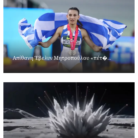
Απίθανη Έβελυν Μητροπούλου «πέτ�...