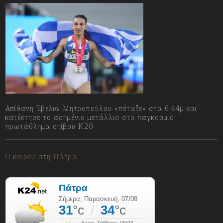
Απίθανη Έβελυν Μητροπούλου «πέταξε» στα 6.44μ και
κατέκτησε το ασημένιο μετάλλιο στο παγκόσμιο
πρωτάθλημα στίβου Κ20
07/08/2026
Ο καιρός στη Πάτρα