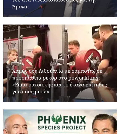
Άμυνα
Χαμός στη Λιθουανία με σαμποτάζ σε
προσπάθεια ρεκόρ στο powerlifting:
«Είμαι ρατσιστής και το έκανα επίτηδες
γιατί σας μισώ»