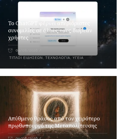
Το ChatGPT φέρνει απεριόριστες
συνομιλίες σε όλους τους δωρεάν
χρήστες
09/08/2026
ΤΊΤΛΟΙ ΕΙΔΉΣΕΩΝ
,
ΤΕΧΝΟΛΟΓΊΑ
,
ΥΓΕΊΑ
Απύθμενο θράσος από τον χειρότερο
πρωθυπουργό της Μεταπολίτευσης
09/08/2026