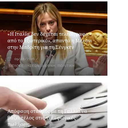
«Η Ιταλία δεν δέχεται τελεσίγραφα
από το εξωτερικό», απαντά η Μελόνι
στην Μαδρίτη για τη Σένγκεν
09/08/2026
ΤΊΤΛΟΙ ΕΙΔΉΣΕΩΝ
,
ΔΙΕΘΝΉ
,
ΠΟΛΙΤΙΚΉ
Απόφαση σταθμός με τη Γαλλία να
βάζει τέλος στις τηλεφωνικές
πωλήσεις