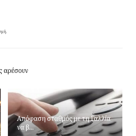
γμή.
ς αρέσουν
Απόφαση σταθμός με τη Γαλλία
να β...