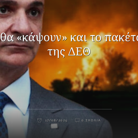
 θα «κάψουν» και το πακέ
της ΔΕΘ
17/08/2025
0 ΣΧΌΛΙΑ