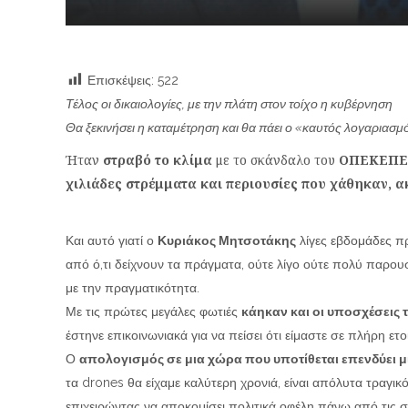
Επισκέψεις:
522
Τέλος οι δικαιολογίες, με την πλάτη στον τοίχο η κυβέρνηση
Θα ξεκινήσει η καταμέτρηση και θα πάει ο «καυτός λογαριασ
Ήταν
στραβό το κλίμα
με το σκάνδαλο του
ΟΠΕΚΕΠΕ
χιλιάδες στρέμματα και περιουσίες που χάθηκαν, α
Και αυτό γιατί ο
Κυριάκος Μητσοτάκης
λίγες εβδομάδες π
από ό,τι δείχνουν τα πράγματα, ούτε λίγο ούτε πολύ παρουσ
με την πραγματικότητα.
Με τις πρώτες μεγάλες φωτιές
κάηκαν και οι υποσχέσεις 
έστηνε επικοινωνιακά για να πείσει ότι είμαστε σε πλήρη ετο
Ο
απολογισμός σε μια χώρα που υποτίθεται επενδύει μ
τα drones θα είχαμε καλύτερη χρονιά, είναι απόλυτα τραγικ
επιχειρώντας να αποκομίσει πολιτικά οφέλη πάνω από τις σ