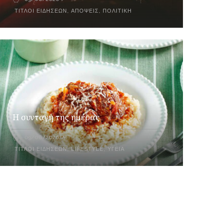
ΤΊΤΛΟΙ ΕΙΔΉΣΕΩΝ
,
ΑΠΌΨΕΙΣ
,
ΠΟΛΙΤΙΚΉ
Η συνταγή της ημέρας
09/08/2026
ΤΊΤΛΟΙ ΕΙΔΉΣΕΩΝ
,
LIFESTYLE
,
ΥΓΕΊΑ