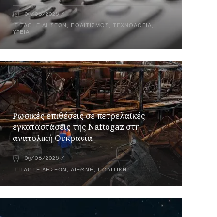
09/08/2026
ΤΊΤΛΟΙ ΕΙΔΉΣΕΩΝ
,
ΠΟΛΙΤΙΣΜΌΣ
,
ΤΕΧΝΟΛΟΓΊΑ
,
ΥΓΕΊΑ
Ρωσικές επιθέσεις σε πετρελαϊκές
εγκαταστάσεις της Naftogaz στη
ανατολική Ουκρανία
09/08/2026
ΤΊΤΛΟΙ ΕΙΔΉΣΕΩΝ
,
ΔΙΕΘΝΉ
,
ΠΟΛΙΤΙΚΉ