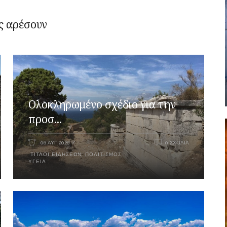
ς αρέσουν
Ολοκληρωμένο σχέδιο για την
προσ...
06 ΑΥΓ 2026
0 ΣΧΌΛΙΑ
ΤΊΤΛΟΙ ΕΙΔΉΣΕΩΝ
,
ΠΟΛΙΤΙΣΜΌΣ
,
ΥΓΕΊΑ