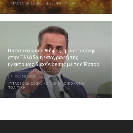
ΤΊΤΛΟΙ ΕΙΔΉΣΕΩΝ
,
ΕΠΙΣΤΉΜΗ
,
ΥΓΕΊΑ
Παπασταύρου: Ψήφος εμπιστοσύνης
στην Ελλάδα η υπογραφή της
ηλεκτρικής διασύνδεσης με την Κύπρο
06/08/2026
ΤΊΤΛΟΙ ΕΙΔΉΣΕΩΝ
,
ΚΟΙΝΩΝΙΑ
,
ΟΙΚΟΝΟΜΊΑ
,
ΠΟΛΙΤΙΚΉ