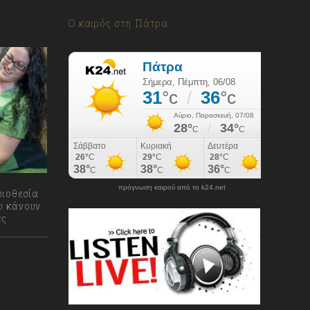
Ο καιρός στη Πάτρα
πρόγνωση καιρού από το k24.net
υιοθεσία
υ κάνουν
ες