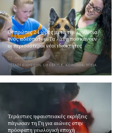
Οι πρώτες 24 ώρες μετά την υιοθεσία
ενός αδέσποτου: Τα λάθη που κάνουν
οι περισσότεροι νέοι ιδιοκτήτες
06/08/2026
ΤΊΤΛΟΙ ΕΙΔΉΣΕΩΝ
,
LIFESTYLE
,
ΚΟΙΝΩΝΊΑ
,
ΥΓΕΊΑ
Τεράστιες ηφαιστειακές εκρήξεις
πάγωσαν τη Γη για αιώνες στην
πρόσφατη γεωλογική εποχή