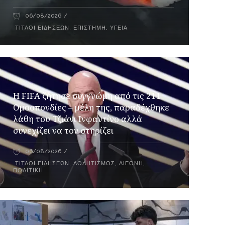
06/08/2026
ΤΊΤΛΟΙ ΕΙΔΉΣΕΩΝ
,
ΕΠΙΣΤΉΜΗ
,
ΥΓΕΊΑ
Η FIFA ζήτησε συγγνώμη από τις 211
Ομοσπονδίες – μέλη της, παραδέχθηκε
λάθη του Τζιάνι Ινφαντίνο αλλά
συνεχίζει να τον στηρίζει
06/08/2026
ΤΊΤΛΟΙ ΕΙΔΉΣΕΩΝ
,
ΑΘΛΗΤΙΣΜΌΣ
,
ΔΙΕΘΝΉ
,
ΠΟΛΙΤΙΚΉ