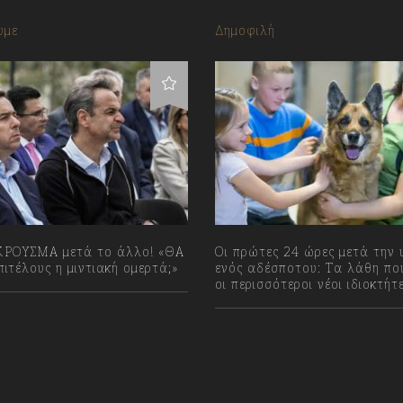
υμε
Δημοφιλή
ΡΟΥΣΜΑ μετά το άλλο! «ΘΑ
Οι πρώτες 24 ώρες μετά την 
ιτέλους η μιντιακή ομερτά;»
ενός αδέσποτου: Τα λάθη πο
οι περισσότεροι νέοι ιδιοκτήτ
023
06/08/2026