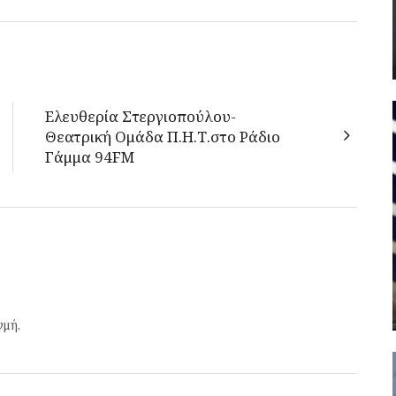
Ελευθερία Στεργιοπούλου-
Θεατρική Ομάδα Π.Η.Τ.στο Ράδιο
Γάμμα 94FM
γμή.