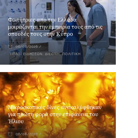
Φοιτήτριες από την Ελλάδα
μοιράζονται την εμπειρία τους από τις
σπουδές τους στην Κύπρο
06/08/2026
ΤΊΤΛΟΙ ΕΙΔΉΣΕΩΝ
,
ΔΙΕΘΝΉ
,
ΠΟΛΙΤΙΚΉ
Μικροσκοπικές δίνες ανακαλύφθηκαν
για πρώτη φορά στην επιφάνεια του
Ήλιου
06/08/2026