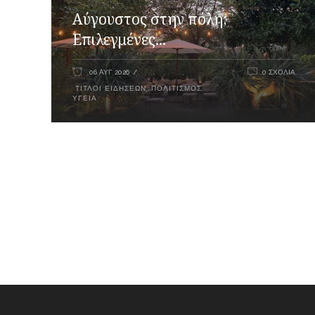
Αύγουστος στην πόλη:
Επιλεγμένες...
06 ΑΥΓ 2026
0 ΣΧΌΛΙΑ
ΤΊΤΛΟΙ ΕΙΔΉΣΕΩΝ
,
ΠΟΛΙΤΙΣΜΌΣ
,
ΥΓΕΊΑ