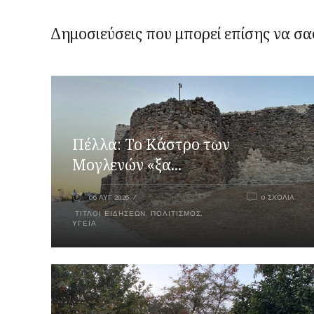
Δημοσιεύσεις που μπορεί επίσης να σα
Πέλλα: Το Κάστρο των
Μογλενών «ξα...
06 ΑΥΓ 2026
0 ΣΧΌΛΙΑ
ΤΊΤΛΟΙ ΕΙΔΉΣΕΩΝ
,
ΠΟΛΙΤΙΣΜΌΣ
,
ΥΓΕΊΑ