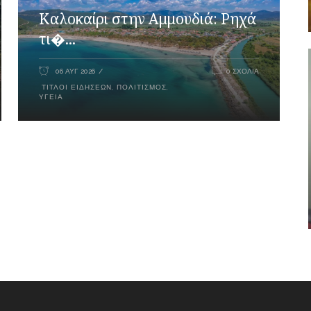
Καλοκαίρι στην Αμμουδιά: Ρηχά
τι�...
06 ΑΥΓ 2026
0 ΣΧΌΛΙΑ
ΤΊΤΛΟΙ ΕΙΔΉΣΕΩΝ
,
ΠΟΛΙΤΙΣΜΌΣ
,
ΥΓΕΊΑ