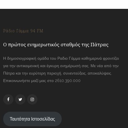
Ράδιο Γάμμα 94 FM
Ο πρώτος ενημερωτικός σταθμός της Πάτρας
Η δημοσιογραφική ομάδα του Ραδιο Γάμμα καθημερινά φροντίζει
για την αντικειμενική και έγκυρη ενημέρωσή σας. Με νέα από την
Πάτρα και την ευρύτερη περιοχή, συνεντεύξεις, αποκαλύψεις.
Επικοινωνήστε μαζί μας στο 2610.390.000
Ταυτότητα Ιστοσελίδας