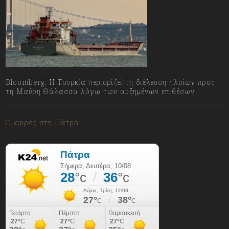
Bloomberg: Η Τουρκία περιορίζει τη διέλευση πλοίων προς
τη Μαύρη Θάλασσα λόγω των αυξημένων επιθέσων
10/08/2026
Ο καιρός στη Πάτρα