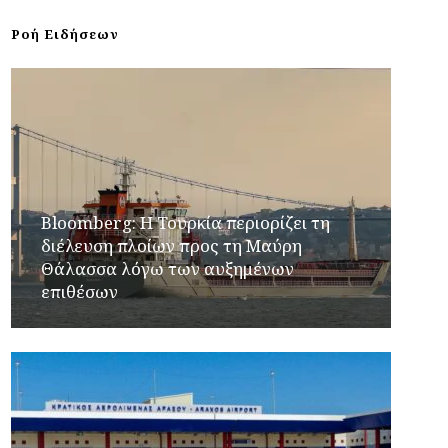
Ροή Ειδήσεων
Bloomberg: Η Τουρκία περιορίζει τη
διέλευση πλοίων προς τη Μαύρη
Θάλασσα λόγω των αυξημένων
επιθέσων