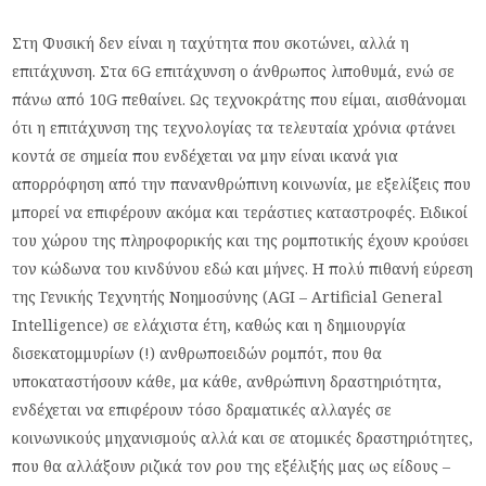
Στη Φυσική δεν είναι η ταχύτητα που σκοτώνει, αλλά η
επιτάχυνση. Στα 6G επιτάχυνση ο άνθρωπος λιποθυμά, ενώ σε
πάνω από 10G πεθαίνει. Ως τεχνοκράτης που είμαι, αισθάνομαι
ότι η επιτάχυνση της τεχνολογίας τα τελευταία χρόνια φτάνει
κοντά σε σημεία που ενδέχεται να μην είναι ικανά για
απορρόφηση από την πανανθρώπινη κοινωνία, με εξελίξεις που
μπορεί να επιφέρουν ακόμα και τεράστιες καταστροφές. Ειδικοί
του χώρου της πληροφορικής και της ρομποτικής έχουν κρούσει
τον κώδωνα του κινδύνου εδώ και μήνες. Η πολύ πιθανή εύρεση
της Γενικής Τεχνητής Νοημοσύνης (AGI – Artificial General
Intelligence) σε ελάχιστα έτη, καθώς και η δημιουργία
δισεκατομμυρίων (!) ανθρωποειδών ρομπότ, που θα
υποκαταστήσουν κάθε, μα κάθε, ανθρώπινη δραστηριότητα,
ενδέχεται να επιφέρουν τόσο δραματικές αλλαγές σε
κοινωνικούς μηχανισμούς αλλά και σε ατομικές δραστηριότητες,
που θα αλλάξουν ριζικά τον ρου της εξέλιξής μας ως είδους –