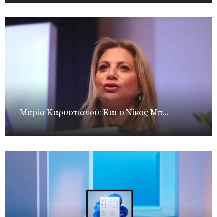
Μαρία Καρυστιανού: Και ο Νίκος Μπ...