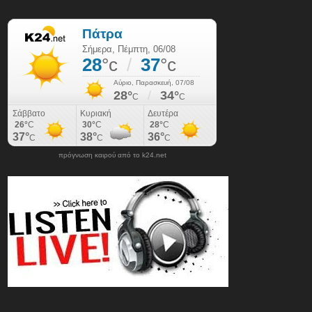
πρόγνωση καιρού από το k24.net