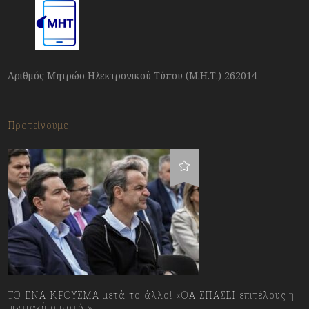
Αριθμός Μητρώο Ηλεκτρονικού Τύπου (Μ.Η.Τ.) 262014
Προτείνουμε
ΤΟ ΕΝΑ ΚΡΟΥΣΜΑ μετά το άλλο! «ΘΑ ΣΠΑΣΕΙ επιτέλους η
μιντιακή ομερτά;»