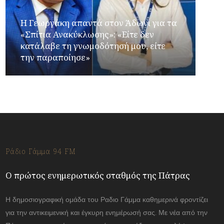
Η Γεωργάκη απαντά στον Άδωνι για τα
«Σπίτια Ανακύκλωσης»: «Είτε δεν
κατάλαβε τη γνωμοδότησή μου, είτε
την παραποίησε»
Ράδιο Γάμμα 94 FM
Ο πρώτος ενημερωτικός σταθμός της Πάτρας
Η δημοσιογραφική ομάδα του Ραδιο Γάμμα καθημερινά φροντίζει
για την αντικειμενική και έγκυρη ενημέρωσή σας. Με νέα από την