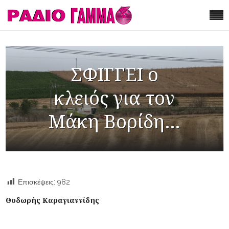
ΣΦΙΓΓΕΙ ο
κλειός για τον
Μάκη Βορίδη…
Επισκέψεις:
982
Θ
οδωρής Καραγιαννίδης