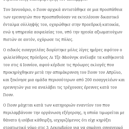
Τον Ιανουάριο, ο Γιουν αρχικά αντιστάθηκε σε μια προσπάθεια
των ερευνητών που προσπαθούσαν να εκτελέσουν δικαστικό
ένταλμα σύλληψής του, οχυρώθηκε στην προεδρική κατοικία,
ενώ η υπηρεσία ασφαλείας του, υπό την ηγεσία αξιωματούχων
πιστών σε αυτόν, οχύρωσε τις πύλες.
Ο ειδικός εισαγγελέας διορίστηκε μόλις λίγες ημέρες αφότου ο
φιλελεύθερος πρόεδρος Λι Τζε-Μιούνγκ ανέλαβε τα καθήκοντά
του στις 4 Ιουνίου, αφού κέρδισε τις πρόωρες εκλογές που
προκηρύχθηκαν μετά την απομάκρυνση του Γιουν τον Απρίλιο,
και ξεκίνησε μια ομάδα περισσότερων από 200 εισαγγελέων και
ερευνητών για να αναλάβει τις τρέχουσες έρευνες κατά του
Γιουν.
Ο Γιουν μάχεται κατά των κατηγοριών εναντίον του που
περιλαμβάνουν την οργάνωση εξέγερσης, η οποία τιμωρείται με
θάνατο ή ισόβια κάθειρξη, ισχυριζόμενος ότι είχε κηρύξει
στρατιωτικό νόμο στις 3 Δεκεμβρίου για να σημάνει συναγερμό