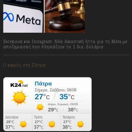
Facebook και Instagram: Νέα δικαστική ήττα για τη Meta με
αποζημιώσεις που πλησιάζουν το 1 δισ. δολάρια
08/08/2026
Ο καιρός στη Πάτρα