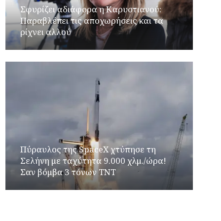
Σφυρίζει αδιάφορα η Καρυστιανού:
Παραβλέπει τις αποχωρήσεις και τα
ρίχνει αλλού
Πύραυλος της SpaceX χτύπησε τη
Σελήνη με ταχύτητα 9.000 χλμ./ώρα!
Σαν βόμβα 3 τόνων TNT