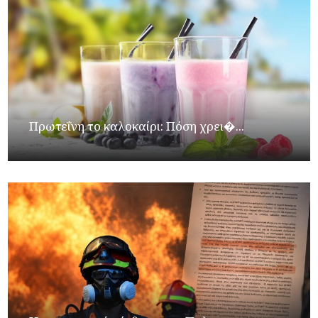
Πρωτεΐνη το καλοκαίρι: Πόση χρει�...