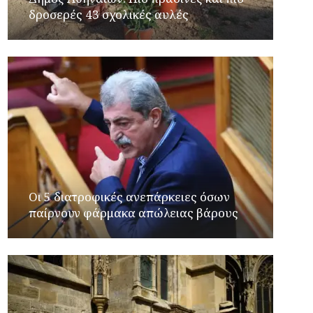
δροσερές 43 σχολικές αυλές
Οι 5 διατροφικές ανεπάρκειες όσων
παίρνουν φάρμακα απώλειας βάρους