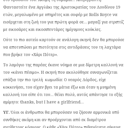
Φανταστείτε ένα Αγγλάκι της Αριστοκρατίας του Λονδίνου 19
ετών, μεγαλωμένο με υπηρέτες και σοφέρ με Rolls Royce να
εισέρχεται στη ζωή του για πρώτη φορά σε… μαγαζί για στριπτίζ
με εικοσάρες και εικοσιπεντάρες ημίγυμνες κούκλες.
Ούτε το πιο αστείο καρτούν σε ανάλογη σκηνή δεν θα μπορούσε
να αποτυπώσει με πιστότητα στις αντιδράσεις του τη λαχτάρα
που βρήκε τον «Χάρι Πότερ».
Το λαμόγιο της παρέας έκανε νόημα σε μια δίμετρη καλλονή να
του «κάνει πέσιμο». Η σκηνή που ακολούθησε συναγωνίζεται
επάξια την πιο τρελή κωμωδία: Ο νεαρός Λόρδος, είχε
κοκκινήσει, του είχαν βγει τα μάτια έξω και όταν η μυημένη
καλλονή του είπε ότι τον… θέλει πολύ, αυτός απάντησε το εξής
αμίμητο: thanks, but I have a girlfriend…
ΥΓ.
Όλοι οι άνθρωποι θα μπορούσαν να ζήσουν αρμονικά υπό
συνθήκες ακόμη και αν προέρχονται από εκ διαμέτρου
αντίθετους κόσμους. Ο κάθε «Χάρι Πότερ» πιθανότατα σήμερα