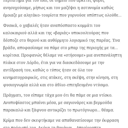
περπάτημα για τον ίδιο, σε σημείο που αρκετές φορές
ανησυχούσαμε, μήπως και τον μαζέψει η αστυνομία καθώς
έμοιαζε με αλητάκο-τουρίστα που γυρνούσε υπόπτως ολούθε…
Φυσικά, ο χαβαλές ήταν αναπόσπαστο κομμάτι του
καλοκαιριού αλλά και της «βαριάς» υποκουλτούρας που
δέσποζε στο θερινό και αυθόρμητο λογισμικό της παρέας. Ένα
βράδυ, αποφασίσαμε να πάμε στο μπαρ της περιοχής με τα…
κορίτσια. Προφανώς θέλαμε να «στήσουμε» μια ανεπανάληπτη
πλάκα στον Λόρδο, έτσι για να διασκεδάσουμε με την
αντίδρασή του, καθώς ο τύπος ήταν σε όλα του
κινηματογραφικός, στις ατάκες, στη σκέψη, στην κίνηση, στη
φυσιογνωμία αλλά και στο άθλιο-επιτηδευμένο ντύσιμο.
Πράγματι, του είπαμε τάχα μου ότι θα πάμε σε μια ντίσκο.
Ανυποψίαστος μπαίνει μέσα, με σαγιονάρες και βερμούδα
παρακαλώ και ξάφνου αντικρίζει το πρωτόγνωρο… θέαμα.
Κρίμα που δεν σκεφτήκαμε να απαθανατίσουμε την έκφραση
στο πρόσωπό του. Ακόμη τη θυμάμαι… Απερίγραπτη.