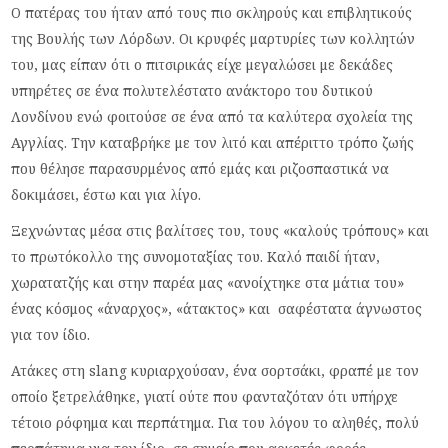
Ο πατέρας του ήταν από τους πιο σκληρούς και επιβλητικούς
της Βουλής των Λόρδων. Οι κρυφές μαρτυρίες των κολλητών
του, μας είπαν ότι ο πιτσιρικάς είχε μεγαλώσει με δεκάδες
υπηρέτες σε ένα πολυτελέστατο ανάκτορο του δυτικού
Λονδίνου ενώ φοιτούσε σε ένα από τα καλύτερα σχολεία της
Αγγλίας. Την καταβρήκε με τον λιτό και απέριττο τρόπο ζωής
που θέλησε παρασυρμένος από εμάς και ριζοσπαστικά να
δοκιμάσει, έστω και για λίγο.
Ξεχνώντας μέσα στις βαλίτσες του, τους «καλούς τρόπους» και
το πρωτόκολλο της συνομοταξίας του. Καλό παιδί ήταν,
χωρατατζής και στην παρέα μας «ανοίχτηκε στα μάτια του»
ένας κόσμος «άναρχος», «άτακτος» και σαφέστατα άγνωστος
για τον ίδιο.
Ατάκες στη slang κυριαρχούσαν, ένα σορτσάκι, φραπέ με τον
οποίο ξετρελάθηκε, γιατί ούτε που φανταζόταν ότι υπήρχε
τέτοιο ρόφημα και περπάτημα. Για του λόγου το αληθές, πολύ