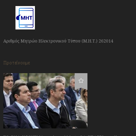
Αριθμός Μητρώο Ηλεκτρονικού Τύπου (Μ.Η.Τ.) 262014
Προτείνουμε