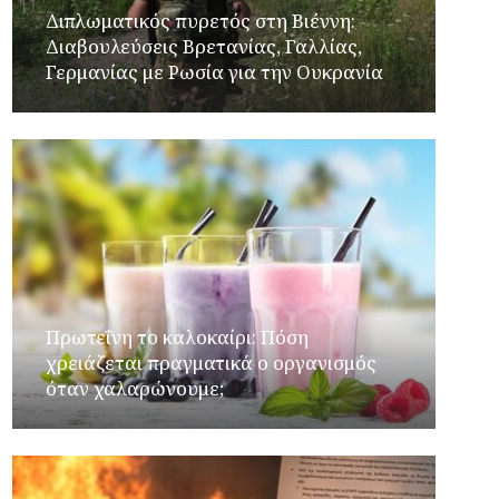
Διπλωματικός πυρετός στη Βιέννη:
Διαβουλεύσεις Βρετανίας, Γαλλίας,
Γερμανίας με Ρωσία για την Ουκρανία
Πρωτεΐνη το καλοκαίρι: Πόση
χρειάζεται πραγματικά ο οργανισμός
όταν χαλαρώνουμε;