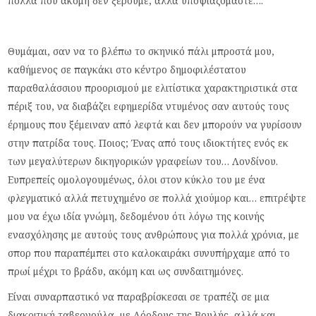
πολλά που ακόμη δεν ξέρουμε, αλλά υποψιαζόμαστε….
Θυμάμαι, σαν να το βλέπω το σκηνικό πάλι μπροστά μου,
καθήμενος σε παγκάκι στο κέντρο δημοφιλέστατου
παραθαλάσσιου προορισμού με ελιτίστικα χαρακτηριστικά στα
πέριξ του, να διαβάζει εφημερίδα ντυμένος σαν αυτούς τους
έρημους που ξέμειναν από λεφτά και δεν μπορούν να γυρίσουν
στην πατρίδα τους. Ποιος; Ένας από τους ιδιοκτήτες ενός εκ
των μεγαλύτερων δικηγορικών γραφείων του… Λονδίνου.
Ευπρεπείς ομολογουμένως, όλοι στον κύκλο του με ένα
φλεγματικό αλλά πετυχημένο σε πολλά χιούμορ και… επιτρέψτε
μου να έχω ιδία γνώμη, δεδομένου ότι λόγω της κοινής
ενασχόλησης με αυτούς τους ανθρώπους για πολλά χρόνια, με
σπορ που παραπέμπει στο καλοκαιράκι συνυπήρχαμε από το
πρωί μέχρι το βράδυ, ακόμη και ως συνδαιτημόνες.
Είναι συναρπαστικό να παραβρίσκεσαι σε τραπέζι σε μια
διακριτική ταβερνούλα, με Λόρδους της Βουλής, αλλά και