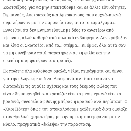
Σκωτσέζους, για να μην επεκταθούμε και σε άλλες εθνικότητες,
Γερμανούς, Αυστριακούς και Αμερικανούς που συχνά-πυκνά
συμπλήρωναν με την παρουσία τους αυτό το «αμάλγαμα»…
Εννοείται ότι δεν μνημονεύουμε με δέος το ανωτέρω από
«ψώνιο», αλλά καθαρά από πολιτικό ενδιαφέρον. Δεν τράβηξαν
και λίγα οι Σκωτσέζοι από το… στέμμα… Κι όμως, όλα αυτά σαν
να μη συνέβησαν ποτέ, παρατηρώντας τη φιλία και την
οικειότητα αμφοτέρων στο τραπέζι.
Εκ πρώτης όλα κυλούσαν ομαλά, γέλια, πειράγματα και ύμνοι
για την ελληνική κουζίνα. Δεν φαινόταν τίποτα ικανό να
διαταράξει τις αγαθές σχέσεις και τους δεσμούς φιλίας που
είχαν δημιουργηθεί στα τραπέζια είτε τα μεσημεριανά είτε τα
βραδινά, συνοδεία άφθονης μπύρας ή κρασιού ανά περίσταση. Ο
«Χάρι Πότερ» όπως τον αποκαλούσαμε χαϊδευτικά διότι ομοίαζε
στον θρυλικό χαρακτήρα, με την πρώτη του εμφάνιση στον
κύκλο, πραγματικά «έκλεψε» την παράσταση.