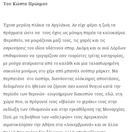
T
ου Κώστα Πρώιμου
Έχουν μεγάλη πλάκα τα Αγγλάκια. Αν είχε φέρει η ζωή τα
πράγματα ώστε να τους έχεις ως μόνιμη παρέα τα καλοκαίρια.
Φερειπείν, να μοιράζεσαι μαζί τους, τις χαρές και τις
συγκινήσεις του ιδίου υδάτινου σπορ. Ακόμη και οι υιοί Λόρδων
επιθυμούσαν να τριγυρίζουν σαν τουρίστες τρίτης κατηγορίας,
με ρούχα αταίριαστα από το καλάθι και μια ταλαιπωρημένη
σακούλα μονίμως στο χέρι από μπανάλ σούπερ μάρκετ. Να
περπατάνε στο λιοπύρι, διανύοντας ολόκληρες αποστάσεις,
δεδομένου ότι ήθελαν να ζήσουν σαν κοινοί θνητοί κατά την
περίοδο των θερινών- ολιγοήμερων διακοπών τους, εδώ, στη
χώρα που, οι πρόγονοί τους «έβαλαν το χεράκι» τους στην
εκδίωξη των Οθωμανών και στην εγκαθίδρυση της Μοναρχίας.
Πού, με τη βοήθεια των «αδελφών» τους Αμερικανών
αιματοκύλησαν την Αθήνα στα «Δεκεμβριανά» και σε άλλα